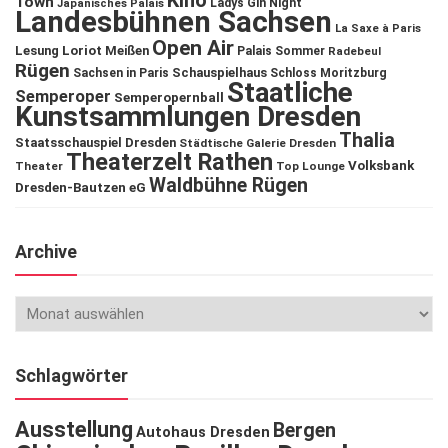
Kino
Town
Ladys Gin Night
Japanisches Palais
Landesbühnen Sachsen
La Saxe à Paris
Open Air
Lesung
Loriot
Meißen
Palais Sommer
Radebeul
Rügen
Schauspielhaus
Sachsen in Paris
Schloss Moritzburg
Staatliche
Semperoper
Semperopernball
Kunstsammlungen Dresden
Thalia
Staatsschauspiel Dresden
Städtische Galerie Dresden
Theaterzelt Rathen
Volksbank
Theater
Top Lounge
Waldbühne Rügen
Dresden-Bautzen eG
Archive
Schlagwörter
Ausstellung
Bergen
Autohaus Dresden