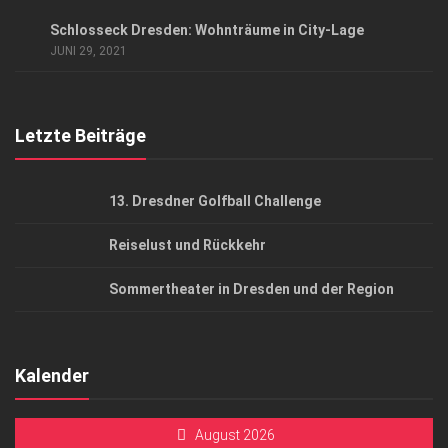
Datenschutzerklärung
ANZEIGE
/
ARCHITEKTUR & DESIGN
Schlosseck Dresden: Wohnträume in City-Lage
AGB
JUNI 29, 2021
Top Gesundheitsforum Dresden / Ostsachsen
Mediadaten
Letzte Beiträge
13. Dresdner Golfball Challenge
Reiselust und Rückkehr
Sommertheater in Dresden und der Region
Kalender
August 2026