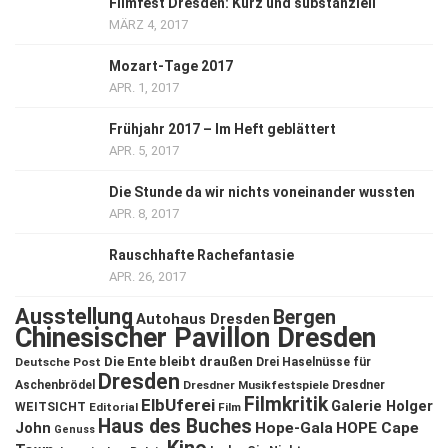
Filmfest Dresden: Kurz und substanziell
MÄRZ 4, 2017
Mozart-Tage 2017
APR. 1, 2017
Frühjahr 2017 – Im Heft geblättert
APR. 5, 2017
Die Stunde da wir nichts voneinander wussten
APR. 8, 2017
Rauschhafte Rachefantasie
APR. 26, 2017
Ausstellung
Bergen
Autohaus Dresden
Chinesischer Pavillon Dresden
Die Ente bleibt draußen
Deutsche Post
Drei Haselnüsse für
Dresden
Aschenbrödel
Dresdner Musikfestspiele
Dresdner
Filmkritik
ElbUferei
Galerie Holger
WEITSICHT
Editorial
Film
Haus des Buches
John
Hope-Gala
HOPE Cape
Genuss