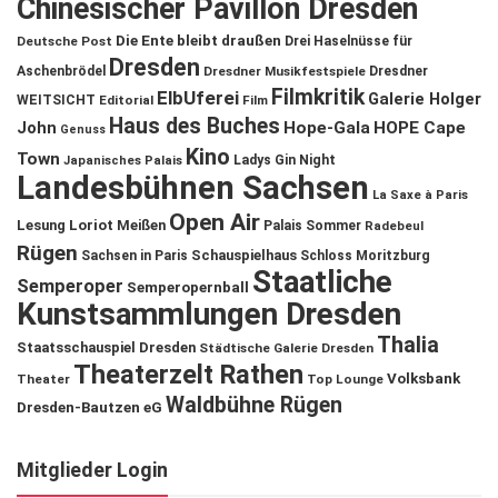
Chinesischer Pavillon Dresden
Die Ente bleibt draußen
Deutsche Post
Drei Haselnüsse für
Dresden
Aschenbrödel
Dresdner Musikfestspiele
Dresdner
Filmkritik
ElbUferei
Galerie Holger
WEITSICHT
Editorial
Film
Haus des Buches
John
Hope-Gala
HOPE Cape
Genuss
Kino
Town
Ladys Gin Night
Japanisches Palais
Landesbühnen Sachsen
La Saxe à Paris
Open Air
Lesung
Loriot
Meißen
Palais Sommer
Radebeul
Rügen
Schauspielhaus
Sachsen in Paris
Schloss Moritzburg
Staatliche
Semperoper
Semperopernball
Kunstsammlungen Dresden
Thalia
Staatsschauspiel Dresden
Städtische Galerie Dresden
Theaterzelt Rathen
Volksbank
Theater
Top Lounge
Waldbühne Rügen
Dresden-Bautzen eG
Mitglieder Login