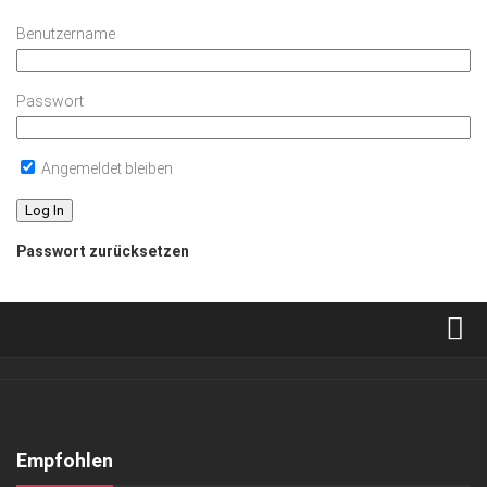
Benutzername
Passwort
Angemeldet bleiben
Passwort zurücksetzen
Verkaufsstellen
Abonnement
Kontakt, Impressum
Empfohlen