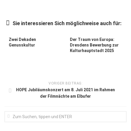
Kunst & Kultur
Lifestyle
Sie interessieren Sich möglichweise auch für:
Ausflug & Reise
Zwei Dekaden
Der Traum von Europa:
Podcast
Genusskultur
Dresdens Bewerbung zur
Kulturhauptstadt 2025
Top Branchen
SACHSEN IN PARIS
VORIGER BEITRAG:
HOPE Jubiläumskonzert am 8. Juli 2021 im Rahmen
der Filmnächte am Elbufer