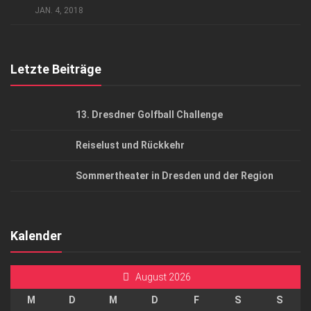
JAN. 4, 2018
Top Gesundheitsforum Dresden / Ostsachsen
Mediadaten
Letzte Beiträge
13. Dresdner Golfball Challenge
Reiselust und Rückkehr
Sommertheater in Dresden und der Region
Kalender
August 2026
M
D
M
D
F
S
S