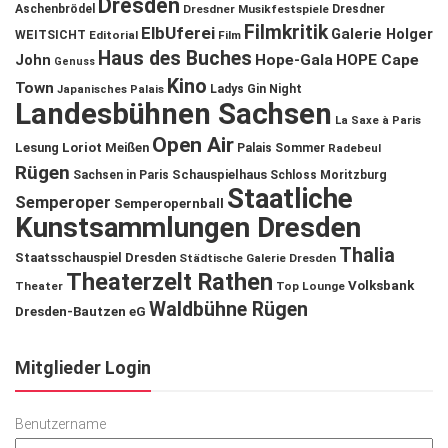
Dresden
Aschenbrödel
Dresdner Musikfestspiele
Dresdner
Filmkritik
ElbUferei
Galerie Holger
WEITSICHT
Editorial
Film
Haus des Buches
John
Hope-Gala
HOPE Cape
Genuss
Kino
Town
Ladys Gin Night
Japanisches Palais
Landesbühnen Sachsen
La Saxe à Paris
Open Air
Lesung
Loriot
Meißen
Palais Sommer
Radebeul
Rügen
Schauspielhaus
Sachsen in Paris
Schloss Moritzburg
Staatliche
Semperoper
Semperopernball
Kunstsammlungen Dresden
Thalia
Staatsschauspiel Dresden
Städtische Galerie Dresden
Theaterzelt Rathen
Volksbank
Theater
Top Lounge
Waldbühne Rügen
Dresden-Bautzen eG
Mitglieder Login
Benutzername