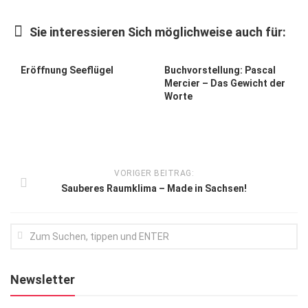
Kunst & Kultur
Sie interessieren Sich möglichweise auch für:
Lifestyle
Ausflug & Reise
Eröffnung Seeflügel
Buchvorstellung: Pascal
Mercier – Das Gewicht der
Podcast
Worte
Top Branchen
SACHSEN IN PARIS
VORIGER BEITRAG:
Sauberes Raumklima – Made in Sachsen!
Newsletter