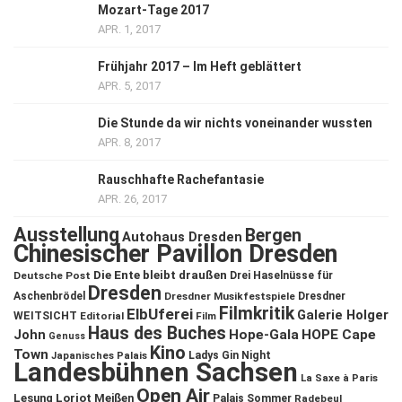
Mozart-Tage 2017
APR. 1, 2017
Frühjahr 2017 – Im Heft geblättert
APR. 5, 2017
Die Stunde da wir nichts voneinander wussten
APR. 8, 2017
Rauschhafte Rachefantasie
APR. 26, 2017
Ausstellung
Bergen
Autohaus Dresden
Chinesischer Pavillon Dresden
Die Ente bleibt draußen
Deutsche Post
Drei Haselnüsse für
Dresden
Aschenbrödel
Dresdner Musikfestspiele
Dresdner
Filmkritik
ElbUferei
Galerie Holger
WEITSICHT
Editorial
Film
Haus des Buches
John
Hope-Gala
HOPE Cape
Genuss
Kino
Town
Ladys Gin Night
Japanisches Palais
Landesbühnen Sachsen
La Saxe à Paris
Open Air
Lesung
Loriot
Meißen
Palais Sommer
Radebeul