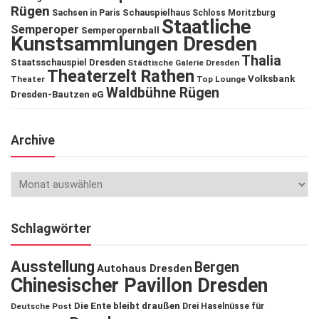
Rügen
Schauspielhaus
Sachsen in Paris
Schloss Moritzburg
Staatliche
Semperoper
Semperopernball
Kunstsammlungen Dresden
Thalia
Staatsschauspiel Dresden
Städtische Galerie Dresden
Theaterzelt Rathen
Volksbank
Theater
Top Lounge
Waldbühne Rügen
Dresden-Bautzen eG
Archive
Schlagwörter
Ausstellung
Bergen
Autohaus Dresden
Chinesischer Pavillon Dresden
Die Ente bleibt draußen
Deutsche Post
Drei Haselnüsse für