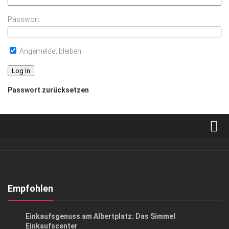
Passwort
Angemeldet bleiben
Passwort zurücksetzen
Verkaufsstellen
Abonnement
Kontakt, Impressum
Empfohlen
Datenschutzerklärung
ANZEIGE
/
ARCHITEKTUR & DESIGN
/
GENUSS
/
GESCHÄFT
Einkaufsgenuss am Albertplatz: Das Simmel
AGB
Einkaufscenter