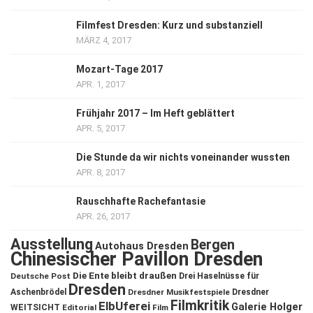
Filmfest Dresden: Kurz und substanziell
MÄRZ 4, 2017
Mozart-Tage 2017
APR. 1, 2017
Frühjahr 2017 – Im Heft geblättert
APR. 5, 2017
Die Stunde da wir nichts voneinander wussten
APR. 8, 2017
Rauschhafte Rachefantasie
APR. 26, 2017
Ausstellung
Bergen
Autohaus Dresden
Chinesischer Pavillon Dresden
Die Ente bleibt draußen
Deutsche Post
Drei Haselnüsse für
Dresden
Aschenbrödel
Dresdner Musikfestspiele
Dresdner
Filmkritik
ElbUferei
Galerie Holger
WEITSICHT
Editorial
Film