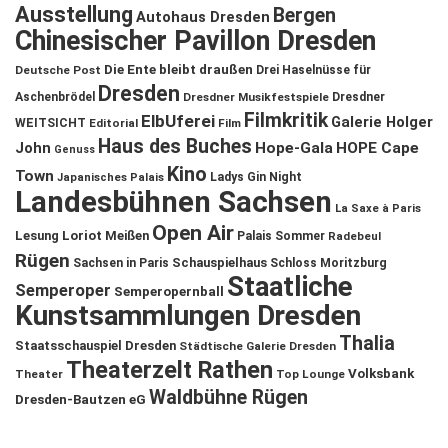
Ausstellung
Bergen
Autohaus Dresden
Chinesischer Pavillon Dresden
Die Ente bleibt draußen
Deutsche Post
Drei Haselnüsse für
Dresden
Aschenbrödel
Dresdner Musikfestspiele
Dresdner
Filmkritik
ElbUferei
Galerie Holger
WEITSICHT
Editorial
Film
Haus des Buches
John
Hope-Gala
HOPE Cape
Genuss
Kino
Town
Ladys Gin Night
Japanisches Palais
Landesbühnen Sachsen
La Saxe à Paris
Open Air
Lesung
Loriot
Meißen
Palais Sommer
Radebeul
Rügen
Schauspielhaus
Sachsen in Paris
Schloss Moritzburg
Staatliche
Semperoper
Semperopernball
Kunstsammlungen Dresden
Thalia
Staatsschauspiel Dresden
Städtische Galerie Dresden
Theaterzelt Rathen
Volksbank
Theater
Top Lounge
Waldbühne Rügen
Dresden-Bautzen eG