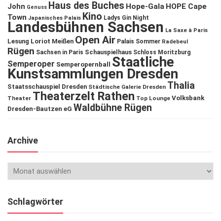
Haus des Buches
John
Hope-Gala
HOPE Cape
Genuss
Kino
Town
Ladys Gin Night
Japanisches Palais
Landesbühnen Sachsen
La Saxe à Paris
Open Air
Lesung
Loriot
Meißen
Palais Sommer
Radebeul
Rügen
Schauspielhaus
Sachsen in Paris
Schloss Moritzburg
Staatliche
Semperoper
Semperopernball
Kunstsammlungen Dresden
Thalia
Staatsschauspiel Dresden
Städtische Galerie Dresden
Theaterzelt Rathen
Volksbank
Theater
Top Lounge
Waldbühne Rügen
Dresden-Bautzen eG
Archive
Schlagwörter