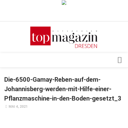
Verkaufsstellen
Abonnement
Kontakt, Impressum
Datenschutzerklärung
AGB
Architektur & Design
Die-6500-Gamay-Reben-auf-dem-
Top Gesundheitsforum Dresden / Ostsachsen
Events
Johannisberg-werden-mit-Hilfe-einer-
Mediadaten
Genuss
Pflanzmaschine-in-den-Boden-gesetzt_3
Geschäft
MAI 4, 2021
gesund & schön
Gesellschaft