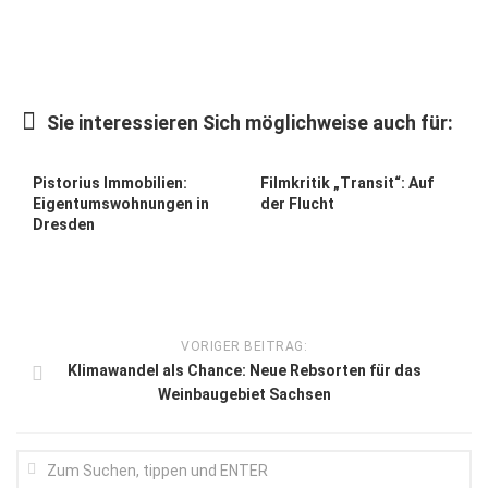
Kunst & Kultur
Lifestyle
Ausflug & Reise
Sie interessieren Sich möglichweise auch für:
Podcast
Pistorius Immobilien:
Filmkritik „Transit“: Auf
Top Branchen
Eigentumswohnungen in
der Flucht
Dresden
SACHSEN IN PARIS
VORIGER BEITRAG:
Klimawandel als Chance: Neue Rebsorten für das
Weinbaugebiet Sachsen