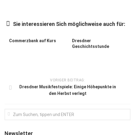
Kunst & Kultur
Lifestyle
Sie interessieren Sich möglichweise auch für:
Ausflug & Reise
Commerzbank auf Kurs
Dresdner
Podcast
Geschichtsstunde
Top Branchen
SACHSEN IN PARIS
VORIGER BEITRAG:
Dresdner Musikfestspiele: Einige Höhepunkte in
den Herbst verlegt
Newsletter