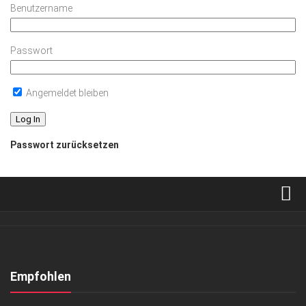
Benutzername
Passwort
Angemeldet bleiben
Passwort zurücksetzen
Verkaufsstellen
Abonnement
Kontakt, Impressum
Empfohlen
Datenschutzerklärung
KUNST & KULTUR
/
LIFESTYLE