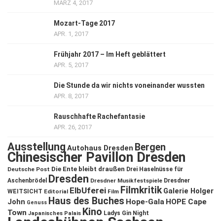
MÄRZ 4, 2017
Mozart-Tage 2017
APR. 1, 2017
Frühjahr 2017 – Im Heft geblättert
APR. 5, 2017
Die Stunde da wir nichts voneinander wussten
APR. 8, 2017
Rauschhafte Rachefantasie
APR. 26, 2017
Ausstellung
Bergen
Autohaus Dresden
Chinesischer Pavillon Dresden
Die Ente bleibt draußen
Deutsche Post
Drei Haselnüsse für
Dresden
Aschenbrödel
Dresdner Musikfestspiele
Dresdner
Filmkritik
ElbUferei
Galerie Holger
WEITSICHT
Editorial
Film
Haus des Buches
John
Hope-Gala
HOPE Cape
Genuss
Kino
Town
Ladys Gin Night
Japanisches Palais