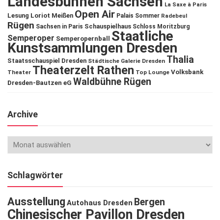
Landesbühnen Sachsen
La Saxe à Paris
Open Air
Lesung
Loriot
Meißen
Palais Sommer
Radebeul
Rügen
Schauspielhaus
Sachsen in Paris
Schloss Moritzburg
Staatliche
Semperoper
Semperopernball
Kunstsammlungen Dresden
Thalia
Staatsschauspiel Dresden
Städtische Galerie Dresden
Theaterzelt Rathen
Volksbank
Theater
Top Lounge
Waldbühne Rügen
Dresden-Bautzen eG
Archive
Schlagwörter
Ausstellung
Bergen
Autohaus Dresden
Chinesischer Pavillon Dresden