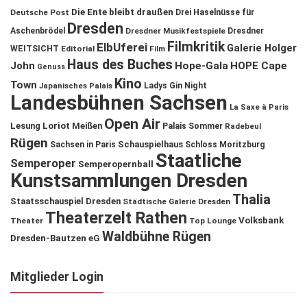
Die Ente bleibt draußen
Deutsche Post
Drei Haselnüsse für
Dresden
Aschenbrödel
Dresdner Musikfestspiele
Dresdner
Filmkritik
ElbUferei
Galerie Holger
WEITSICHT
Editorial
Film
Haus des Buches
John
Hope-Gala
HOPE Cape
Genuss
Kino
Town
Ladys Gin Night
Japanisches Palais
Landesbühnen Sachsen
La Saxe à Paris
Open Air
Lesung
Loriot
Meißen
Palais Sommer
Radebeul
Rügen
Schauspielhaus
Sachsen in Paris
Schloss Moritzburg
Staatliche
Semperoper
Semperopernball
Kunstsammlungen Dresden
Thalia
Staatsschauspiel Dresden
Städtische Galerie Dresden
Theaterzelt Rathen
Volksbank
Theater
Top Lounge
Waldbühne Rügen
Dresden-Bautzen eG
Mitglieder Login