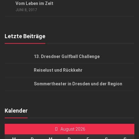
Vom Leben im Zelt
AGB
JUNI 8, 2017
Top Gesundheitsforum Dresden / Ostsachsen
Mediadaten
Letzte Beiträge
13. Dresdner Golfball Challenge
Reiselust und Rückkehr
Sommertheater in Dresden und der Region
Kalender
August 2026