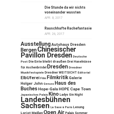
Die Stunde da wir nichts
voneinander wussten
APR. 8, 2017
Rauschhafte Rachefantasie
APR. 26, 2017
Ausstellung
Autohaus Dresden
Chinesischer
Bergen
Pavillon Dresden
Deutsche
Die Ente bleibt draußen
Post
Drei Haselnüsse
Dresden
für Aschenbrödel
Dresdner
Musikfestspiele
Dresdner WEITSICHT
Editorial
Filmkritik
ElbUferei
Galerie
Film
Haus des
Holger John
Genuss
Buches
Hope-Gala
HOPE Cape Town
Kino
Ladys Gin Night
Japanisches Palais
Landesbühnen
Sachsen
Lesung
La Saxe à Paris
Open Air
Loriot
Meißen
Palais Sommer