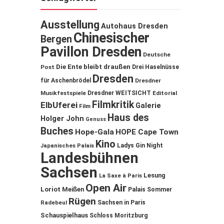
Ausstellung
Autohaus Dresden
Chinesischer
Bergen
Pavillon Dresden
Deutsche
Die Ente bleibt draußen
Post
Drei Haselnüsse
Dresden
für Aschenbrödel
Dresdner
Musikfestspiele
Dresdner WEITSICHT
Editorial
Filmkritik
ElbUferei
Galerie
Film
Haus des
Holger John
Genuss
Buches
Hope-Gala
HOPE Cape Town
Kino
Ladys Gin Night
Japanisches Palais
Landesbühnen
Sachsen
Lesung
La Saxe à Paris
Open Air
Loriot
Meißen
Palais Sommer
Rügen
Sachsen in Paris
Radebeul
Schauspielhaus
Schloss Moritzburg