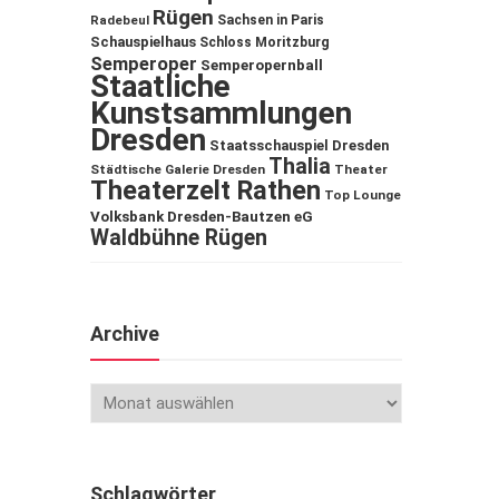
Rügen
Sachsen in Paris
Radebeul
Schauspielhaus
Schloss Moritzburg
Semperoper
Semperopernball
Staatliche
Kunstsammlungen
Dresden
Staatsschauspiel Dresden
Thalia
Städtische Galerie Dresden
Theater
Theaterzelt Rathen
Top Lounge
Volksbank Dresden-Bautzen eG
Waldbühne Rügen
Archive
Schlagwörter