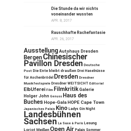
Die Stunde da wir nichts
voneinander wussten
APR. 8, 2017
Rauschhafte Rachefantasie
APR. 26, 2017
Ausstellung
Autohaus Dresden
Chinesischer
Bergen
Pavillon Dresden
Deutsche
Die Ente bleibt draußen
Post
Drei Haselnüsse
Dresden
für Aschenbrödel
Dresdner
Musikfestspiele
Dresdner WEITSICHT
Editorial
Filmkritik
ElbUferei
Galerie
Film
Haus des
Holger John
Genuss
Buches
Hope-Gala
HOPE Cape Town
Kino
Ladys Gin Night
Japanisches Palais
Landesbühnen
Sachsen
Lesung
La Saxe à Paris
Open Air
Loriot
Meißen
Palais Sommer