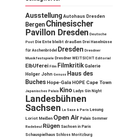
Ausstellung
Autohaus Dresden
Chinesischer
Bergen
Pavillon Dresden
Deutsche
Die Ente bleibt draußen
Post
Drei Haselnüsse
Dresden
für Aschenbrödel
Dresdner
Musikfestspiele
Dresdner WEITSICHT
Editorial
Filmkritik
ElbUferei
Galerie
Film
Haus des
Holger John
Genuss
Buches
Hope-Gala
HOPE Cape Town
Kino
Ladys Gin Night
Japanisches Palais
Landesbühnen
Sachsen
Lesung
La Saxe à Paris
Open Air
Loriot
Meißen
Palais Sommer
Rügen
Sachsen in Paris
Radebeul
Schauspielhaus
Schloss Moritzburg