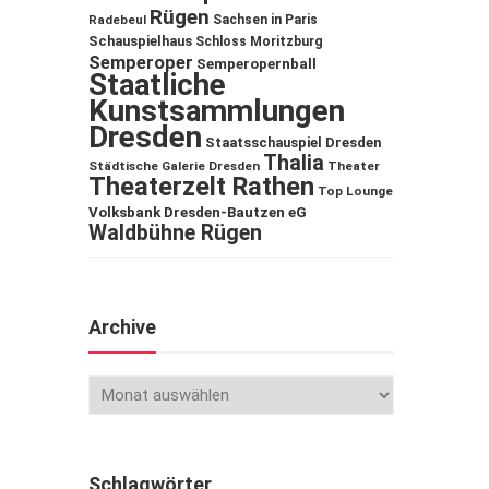
Rügen
Sachsen in Paris
Radebeul
Schauspielhaus
Schloss Moritzburg
Semperoper
Semperopernball
Staatliche
Kunstsammlungen
Dresden
Staatsschauspiel Dresden
Thalia
Städtische Galerie Dresden
Theater
Theaterzelt Rathen
Top Lounge
Volksbank Dresden-Bautzen eG
Waldbühne Rügen
Archive
Schlagwörter