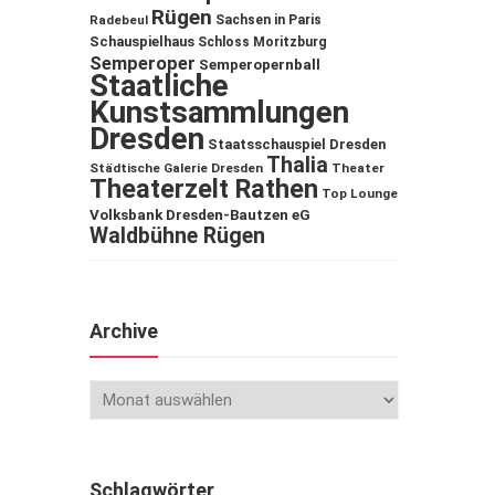
Rügen
Sachsen in Paris
Radebeul
Schauspielhaus
Schloss Moritzburg
Semperoper
Semperopernball
Staatliche
Kunstsammlungen
Dresden
Staatsschauspiel Dresden
Thalia
Städtische Galerie Dresden
Theater
Theaterzelt Rathen
Top Lounge
Volksbank Dresden-Bautzen eG
Waldbühne Rügen
Archive
Schlagwörter