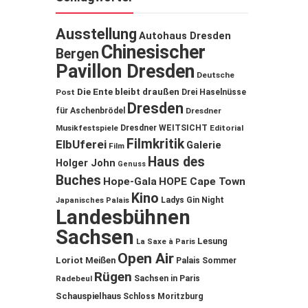
Ausstellung
Autohaus Dresden
Chinesischer
Bergen
Pavillon Dresden
Deutsche
Die Ente bleibt draußen
Post
Drei Haselnüsse
Dresden
für Aschenbrödel
Dresdner
Musikfestspiele
Dresdner WEITSICHT
Editorial
Filmkritik
ElbUferei
Galerie
Film
Haus des
Holger John
Genuss
Buches
Hope-Gala
HOPE Cape Town
Kino
Ladys Gin Night
Japanisches Palais
Landesbühnen
Sachsen
Lesung
La Saxe à Paris
Open Air
Loriot
Meißen
Palais Sommer
Rügen
Sachsen in Paris
Radebeul
Schauspielhaus
Schloss Moritzburg