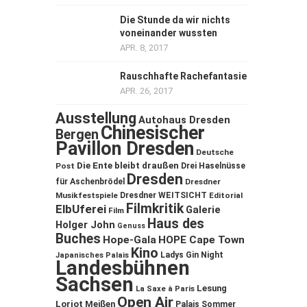
Die Stunde da wir nichts
voneinander wussten
APR. 8, 2017
Rauschhafte Rachefantasie
APR. 26, 2017
Ausstellung
Autohaus Dresden
Chinesischer
Bergen
Pavillon Dresden
Deutsche
Die Ente bleibt draußen
Post
Drei Haselnüsse
Dresden
für Aschenbrödel
Dresdner
Musikfestspiele
Dresdner WEITSICHT
Editorial
Filmkritik
ElbUferei
Galerie
Film
Haus des
Holger John
Genuss
Buches
Hope-Gala
HOPE Cape Town
Kino
Ladys Gin Night
Japanisches Palais
Landesbühnen
Sachsen
Lesung
La Saxe à Paris
Open Air
Loriot
Meißen
Palais Sommer