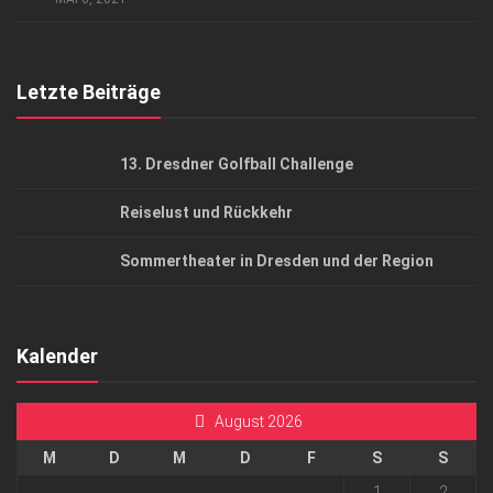
Top Gesundheitsforum Dresden / Ostsachsen
Mediadaten
Letzte Beiträge
13. Dresdner Golfball Challenge
Reiselust und Rückkehr
Sommertheater in Dresden und der Region
Kalender
August 2026
M
D
M
D
F
S
S
1
2