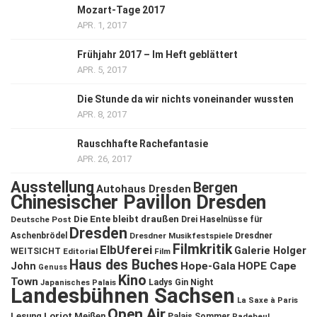
Mozart-Tage 2017
APR. 1, 2017
Frühjahr 2017 – Im Heft geblättert
APR. 5, 2017
Die Stunde da wir nichts voneinander wussten
APR. 8, 2017
Rauschhafte Rachefantasie
APR. 26, 2017
Ausstellung
Bergen
Autohaus Dresden
Chinesischer Pavillon Dresden
Die Ente bleibt draußen
Deutsche Post
Drei Haselnüsse für
Dresden
Aschenbrödel
Dresdner Musikfestspiele
Dresdner
Filmkritik
ElbUferei
Galerie Holger
WEITSICHT
Editorial
Film
Haus des Buches
John
Hope-Gala
HOPE Cape
Genuss
Kino
Town
Ladys Gin Night
Japanisches Palais
Landesbühnen Sachsen
La Saxe à Paris
Open Air
Lesung
Loriot
Meißen
Palais Sommer
Radebeul