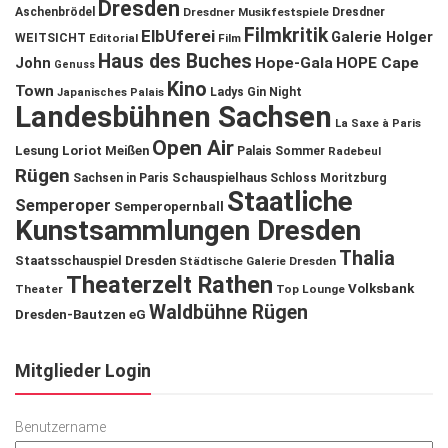
Dresden
Aschenbrödel
Dresdner Musikfestspiele
Dresdner
Filmkritik
ElbUferei
Galerie Holger
WEITSICHT
Editorial
Film
Haus des Buches
John
Hope-Gala
HOPE Cape
Genuss
Kino
Town
Ladys Gin Night
Japanisches Palais
Landesbühnen Sachsen
La Saxe à Paris
Open Air
Lesung
Loriot
Meißen
Palais Sommer
Radebeul
Rügen
Schauspielhaus
Sachsen in Paris
Schloss Moritzburg
Staatliche
Semperoper
Semperopernball
Kunstsammlungen Dresden
Thalia
Staatsschauspiel Dresden
Städtische Galerie Dresden
Theaterzelt Rathen
Volksbank
Theater
Top Lounge
Waldbühne Rügen
Dresden-Bautzen eG
Mitglieder Login
Benutzername