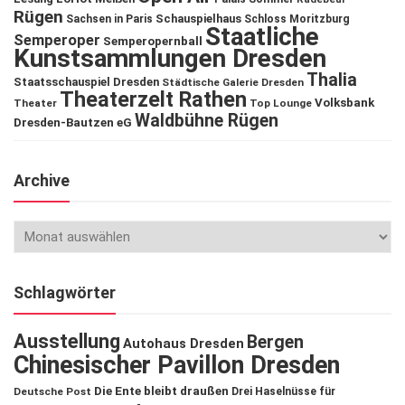
Rügen
Schauspielhaus
Sachsen in Paris
Schloss Moritzburg
Staatliche
Semperoper
Semperopernball
Kunstsammlungen Dresden
Thalia
Staatsschauspiel Dresden
Städtische Galerie Dresden
Theaterzelt Rathen
Volksbank
Theater
Top Lounge
Waldbühne Rügen
Dresden-Bautzen eG
Archive
Schlagwörter
Ausstellung
Bergen
Autohaus Dresden
Chinesischer Pavillon Dresden
Die Ente bleibt draußen
Deutsche Post
Drei Haselnüsse für