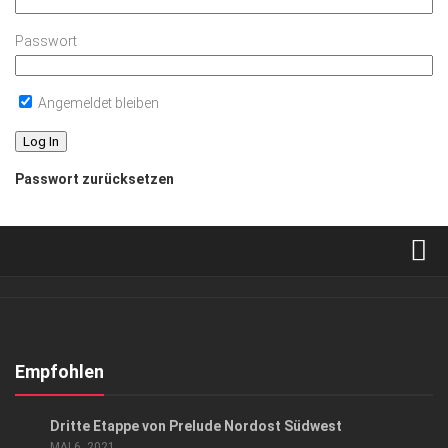
Passwort
Angemeldet bleiben
Passwort zurücksetzen
Verkaufsstellen
Abonnement
Kontakt, Impressum
Empfohlen
Datenschutzerklärung
EVENTS
Dritte Etappe von Prelude Nordost Südwest
AGB
MAI 6, 2021