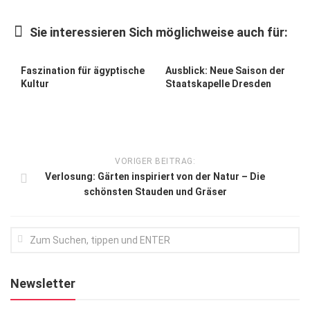
Kunst & Kultur
Sie interessieren Sich möglichweise auch für:
Lifestyle
Ausflug & Reise
Faszination für ägyptische
Ausblick: Neue Saison der
Kultur
Staatskapelle Dresden
Podcast
Top Branchen
SACHSEN IN PARIS
VORIGER BEITRAG:
Verlosung: Gärten inspiriert von der Natur – Die
schönsten Stauden und Gräser
Newsletter