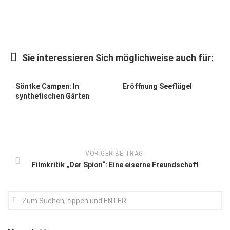
Kunst & Kultur
Lifestyle
Ausflug & Reise
Sie interessieren Sich möglichweise auch für:
Podcast
Söntke Campen: In
Eröffnung Seeflügel
Top Branchen
synthetischen Gärten
SACHSEN IN PARIS
VORIGER BEITRAG:
Filmkritik „Der Spion“: Eine eiserne Freundschaft