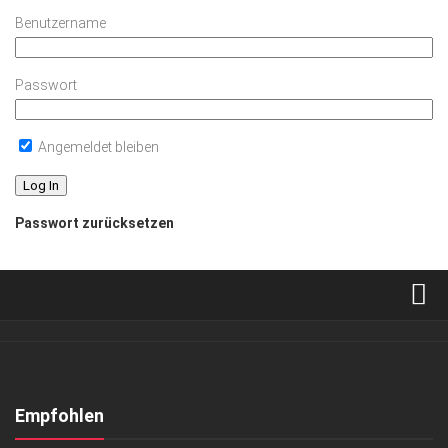
Benutzername
Passwort
Angemeldet bleiben
Passwort zurücksetzen
Verkaufsstellen
Abonnement
Kontakt, Impressum
Empfohlen