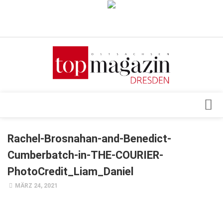
Verkaufsstellen
Abonnement
Kontakt, Impressum
Datenschutzerklärung
AGB
Architektur & Design
Rachel-Brosnahan-and-Benedict-
Top Gesundheitsforum Dresden / Ostsachsen
Events
Cumberbatch-in-THE-COURIER-
Mediadaten
Genuss
PhotoCredit_Liam_Daniel
Geschäft
MÄRZ 24, 2021
gesund & schön
Gesellschaft