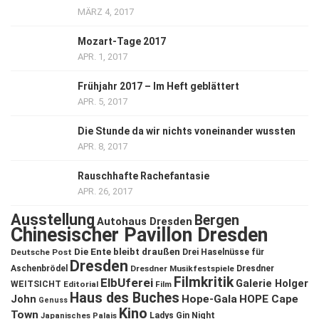
MÄRZ 4, 2017
Mozart-Tage 2017
APR. 1, 2017
Frühjahr 2017 – Im Heft geblättert
APR. 5, 2017
Die Stunde da wir nichts voneinander wussten
APR. 8, 2017
Rauschhafte Rachefantasie
APR. 26, 2017
Ausstellung
Bergen
Autohaus Dresden
Chinesischer Pavillon Dresden
Die Ente bleibt draußen
Deutsche Post
Drei Haselnüsse für
Dresden
Aschenbrödel
Dresdner Musikfestspiele
Dresdner
Filmkritik
ElbUferei
Galerie Holger
WEITSICHT
Editorial
Film
Haus des Buches
John
Hope-Gala
HOPE Cape
Genuss
Kino
Town
Ladys Gin Night
Japanisches Palais