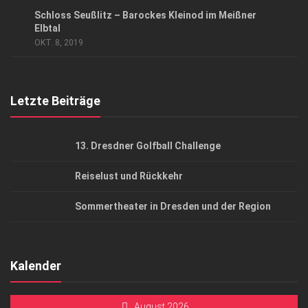
Datenschutzerklärung
KUNST & KULTUR
Schloss Seußlitz – Barockes Kleinod im Meißner
AGB
Elbtal
OKT. 8, 2019
Top Gesundheitsforum Dresden / Ostsachsen
Mediadaten
Letzte Beiträge
13. Dresdner Golfball Challenge
Reiselust und Rückkehr
Sommertheater in Dresden und der Region
Kalender
August 2026