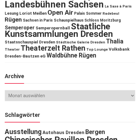
Landesbühnen Sachsen
La Saxe à Paris
Open Air
Lesung
Loriot
Meißen
Palais Sommer
Radebeul
Rügen
Schauspielhaus
Sachsen in Paris
Schloss Moritzburg
Staatliche
Semperoper
Semperopernball
Kunstsammlungen Dresden
Thalia
Staatsschauspiel Dresden
Städtische Galerie Dresden
Theaterzelt Rathen
Volksbank
Theater
Top Lounge
Waldbühne Rügen
Dresden-Bautzen eG
Archive
Schlagwörter
Ausstellung
Bergen
Autohaus Dresden