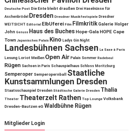
Chinesischer Pavillon Dresden
Die Ente bleibt draußen
Deutsche Post
Drei Haselnüsse für
Dresden
Aschenbrödel
Dresdner Musikfestspiele
Dresdner
Filmkritik
ElbUferei
Galerie Holger
WEITSICHT
Editorial
Film
Haus des Buches
John
Hope-Gala
HOPE Cape
Genuss
Kino
Town
Ladys Gin Night
Japanisches Palais
Landesbühnen Sachsen
La Saxe à Paris
Open Air
Lesung
Loriot
Meißen
Palais Sommer
Radebeul
Rügen
Schauspielhaus
Sachsen in Paris
Schloss Moritzburg
Staatliche
Semperoper
Semperopernball
Kunstsammlungen Dresden
Thalia
Staatsschauspiel Dresden
Städtische Galerie Dresden
Theaterzelt Rathen
Volksbank
Theater
Top Lounge
Waldbühne Rügen
Dresden-Bautzen eG
Mitglieder Login