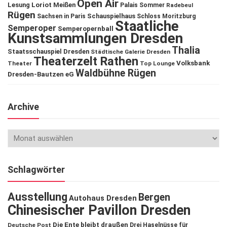
Open Air
Lesung
Loriot
Meißen
Palais Sommer
Radebeul
Rügen
Schauspielhaus
Sachsen in Paris
Schloss Moritzburg
Staatliche
Semperoper
Semperopernball
Kunstsammlungen Dresden
Thalia
Staatsschauspiel Dresden
Städtische Galerie Dresden
Theaterzelt Rathen
Volksbank
Theater
Top Lounge
Waldbühne Rügen
Dresden-Bautzen eG
Archive
Schlagwörter
Ausstellung
Bergen
Autohaus Dresden
Chinesischer Pavillon Dresden
Die Ente bleibt draußen
Deutsche Post
Drei Haselnüsse für