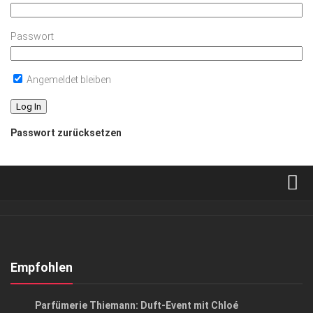
Passwort
Angemeldet bleiben
Passwort zurücksetzen
Verkaufsstellen
Abonnement
Kontakt, Impressum
Empfohlen
Datenschutzerklärung
EVENTS
Parfümerie Thiemann: Duft-Event mit Chloé