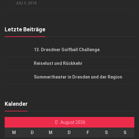
AGB
JULI 3, 2018
Top Gesundheitsforum Dresden / Ostsachsen
Mediadaten
Letzte Beiträge
13. Dresdner Golfball Challenge
Reiselust und Rückkehr
Sommertheater in Dresden und der Region
Kalender
August 2026
M
D
M
D
F
S
S