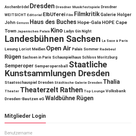
Dresden
Aschenbrödel
Dresdner Musikfestspiele
Dresdner
Filmkritik
ElbUferei
Galerie Holger
WEITSICHT
Editorial
Film
Haus des Buches
John
Hope-Gala
HOPE Cape
Genuss
Kino
Town
Ladys Gin Night
Japanisches Palais
Landesbühnen Sachsen
La Saxe à Paris
Open Air
Lesung
Loriot
Meißen
Palais Sommer
Radebeul
Rügen
Schauspielhaus
Sachsen in Paris
Schloss Moritzburg
Staatliche
Semperoper
Semperopernball
Kunstsammlungen Dresden
Thalia
Staatsschauspiel Dresden
Städtische Galerie Dresden
Theaterzelt Rathen
Volksbank
Theater
Top Lounge
Waldbühne Rügen
Dresden-Bautzen eG
Mitglieder Login
Benutzername