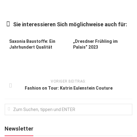
Kunst & Kultur
Lifestyle
Sie interessieren Sich möglichweise auch für:
Ausflug & Reise
Saxonia Baustoffe: Ein
„Dresdner Frühling im
Podcast
Jahrhundert Qualität
Palais” 2023
Top Branchen
SACHSEN IN PARIS
VORIGER BEITRAG:
Fashion on Tour: Katrin Eulenstein Couture
Newsletter