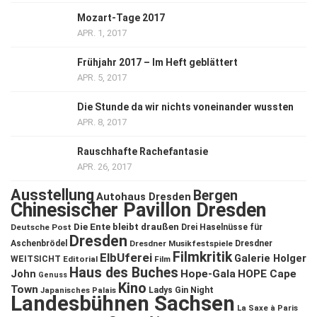
Mozart-Tage 2017
APR. 1, 2017
Frühjahr 2017 – Im Heft geblättert
APR. 5, 2017
Die Stunde da wir nichts voneinander wussten
APR. 8, 2017
Rauschhafte Rachefantasie
APR. 26, 2017
Ausstellung
Bergen
Autohaus Dresden
Chinesischer Pavillon Dresden
Die Ente bleibt draußen
Deutsche Post
Drei Haselnüsse für
Dresden
Aschenbrödel
Dresdner Musikfestspiele
Dresdner
Filmkritik
ElbUferei
Galerie Holger
WEITSICHT
Editorial
Film
Haus des Buches
John
Hope-Gala
HOPE Cape
Genuss
Kino
Town
Ladys Gin Night
Japanisches Palais
Landesbühnen Sachsen
La Saxe à Paris