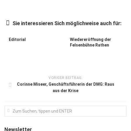
Kunst & Kultur
Lifestyle
Sie interessieren Sich möglichweise auch für:
Ausflug & Reise
Editorial
Wiedereröffnung der
Podcast
Felsenbühne Rathen
Top Branchen
SACHSEN IN PARIS
VORIGER BEITRAG:
Corinne Miseer, Geschäfts­führerin der DMG: Raus
aus der Krise
Newsletter