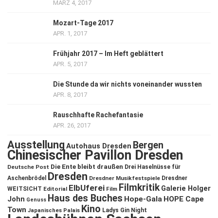
MÄRZ 4, 2017
Mozart-Tage 2017
APR. 1, 2017
Frühjahr 2017 – Im Heft geblättert
APR. 5, 2017
Die Stunde da wir nichts voneinander wussten
APR. 8, 2017
Rauschhafte Rachefantasie
APR. 26, 2017
Ausstellung
Bergen
Autohaus Dresden
Chinesischer Pavillon Dresden
Die Ente bleibt draußen
Deutsche Post
Drei Haselnüsse für
Dresden
Aschenbrödel
Dresdner Musikfestspiele
Dresdner
Filmkritik
ElbUferei
Galerie Holger
WEITSICHT
Editorial
Film
Haus des Buches
John
Hope-Gala
HOPE Cape
Genuss
Kino
Town
Ladys Gin Night
Japanisches Palais