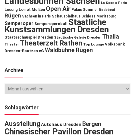
Landesbühnen Sachsen
La Saxe à Paris
Open Air
Lesung
Loriot
Meißen
Palais Sommer
Radebeul
Rügen
Schauspielhaus
Sachsen in Paris
Schloss Moritzburg
Staatliche
Semperoper
Semperopernball
Kunstsammlungen Dresden
Thalia
Staatsschauspiel Dresden
Städtische Galerie Dresden
Theaterzelt Rathen
Volksbank
Theater
Top Lounge
Waldbühne Rügen
Dresden-Bautzen eG
Archive
Schlagwörter
Ausstellung
Bergen
Autohaus Dresden
Chinesischer Pavillon Dresden