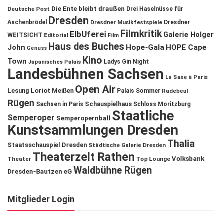
Die Ente bleibt draußen
Deutsche Post
Drei Haselnüsse für
Dresden
Aschenbrödel
Dresdner Musikfestspiele
Dresdner
Filmkritik
ElbUferei
Galerie Holger
WEITSICHT
Editorial
Film
Haus des Buches
John
Hope-Gala
HOPE Cape
Genuss
Kino
Town
Ladys Gin Night
Japanisches Palais
Landesbühnen Sachsen
La Saxe à Paris
Open Air
Lesung
Loriot
Meißen
Palais Sommer
Radebeul
Rügen
Schauspielhaus
Sachsen in Paris
Schloss Moritzburg
Staatliche
Semperoper
Semperopernball
Kunstsammlungen Dresden
Thalia
Staatsschauspiel Dresden
Städtische Galerie Dresden
Theaterzelt Rathen
Volksbank
Theater
Top Lounge
Waldbühne Rügen
Dresden-Bautzen eG
Mitglieder Login