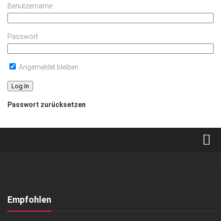
Benutzername
Passwort
Angemeldet bleiben
Passwort zurücksetzen
Verkaufsstellen
Abonnement
Kontakt, Impressum
Empfohlen
Datenschutzerklärung
ANZEIGE
/
EVENTS