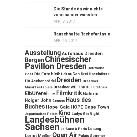
Die Stunde da wir nichts
voneinander wussten
APR. 8, 2017
Rauschhafte Rachefantasie
APR. 26, 2017
Ausstellung
Autohaus Dresden
Chinesischer
Bergen
Pavillon Dresden
Deutsche
Die Ente bleibt draußen
Post
Drei Haselnüsse
Dresden
für Aschenbrödel
Dresdner
Musikfestspiele
Dresdner WEITSICHT
Editorial
Filmkritik
ElbUferei
Galerie
Film
Haus des
Holger John
Genuss
Buches
Hope-Gala
HOPE Cape Town
Kino
Ladys Gin Night
Japanisches Palais
Landesbühnen
Sachsen
Lesung
La Saxe à Paris
Open Air
Loriot
Meißen
Palais Sommer