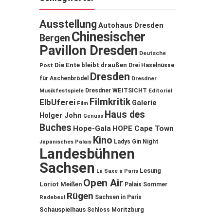
Ausstellung
Autohaus Dresden
Chinesischer
Bergen
Pavillon Dresden
Deutsche
Die Ente bleibt draußen
Post
Drei Haselnüsse
Dresden
für Aschenbrödel
Dresdner
Musikfestspiele
Dresdner WEITSICHT
Editorial
Filmkritik
ElbUferei
Galerie
Film
Haus des
Holger John
Genuss
Buches
Hope-Gala
HOPE Cape Town
Kino
Ladys Gin Night
Japanisches Palais
Landesbühnen
Sachsen
Lesung
La Saxe à Paris
Open Air
Loriot
Meißen
Palais Sommer
Rügen
Sachsen in Paris
Radebeul
Schauspielhaus
Schloss Moritzburg