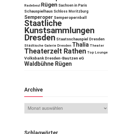
Rügen
Sachsen in Paris
Radebeul
Schauspielhaus
Schloss Moritzburg
Semperoper
Semperopernball
Staatliche
Kunstsammlungen
Dresden
Staatsschauspiel Dresden
Thalia
Städtische Galerie Dresden
Theater
Theaterzelt Rathen
Top Lounge
Volksbank Dresden-Bautzen eG
Waldbühne Rügen
Archive
Schlagwörter