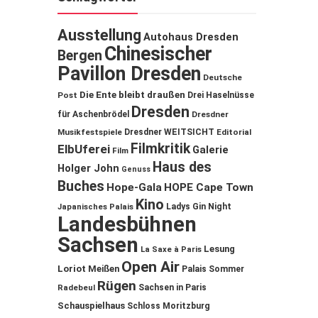
Ausstellung
Autohaus Dresden
Chinesischer
Bergen
Pavillon Dresden
Deutsche
Die Ente bleibt draußen
Post
Drei Haselnüsse
Dresden
für Aschenbrödel
Dresdner
Musikfestspiele
Dresdner WEITSICHT
Editorial
Filmkritik
ElbUferei
Galerie
Film
Haus des
Holger John
Genuss
Buches
Hope-Gala
HOPE Cape Town
Kino
Ladys Gin Night
Japanisches Palais
Landesbühnen
Sachsen
Lesung
La Saxe à Paris
Open Air
Loriot
Meißen
Palais Sommer
Rügen
Sachsen in Paris
Radebeul
Schauspielhaus
Schloss Moritzburg