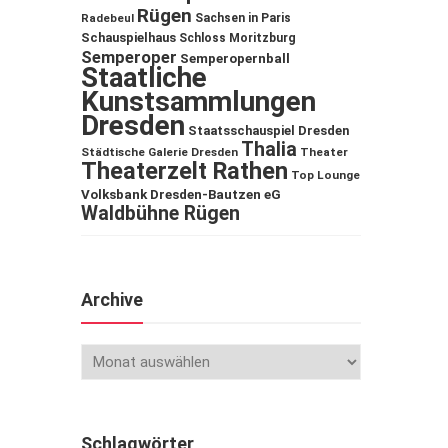
Rügen
Sachsen in Paris
Radebeul
Schauspielhaus
Schloss Moritzburg
Semperoper
Semperopernball
Staatliche
Kunstsammlungen
Dresden
Staatsschauspiel Dresden
Thalia
Städtische Galerie Dresden
Theater
Theaterzelt Rathen
Top Lounge
Volksbank Dresden-Bautzen eG
Waldbühne Rügen
Archive
Schlagwörter