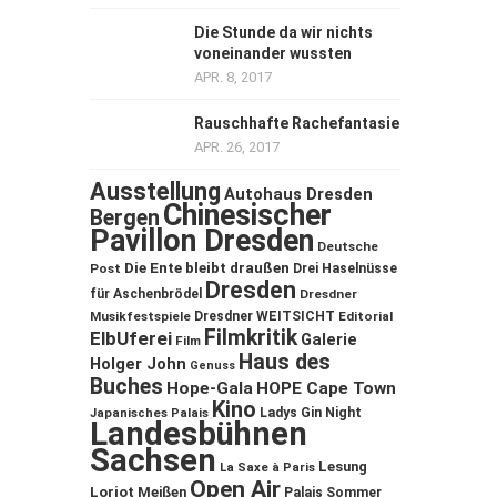
Die Stunde da wir nichts
voneinander wussten
APR. 8, 2017
Rauschhafte Rachefantasie
APR. 26, 2017
Ausstellung
Autohaus Dresden
Chinesischer
Bergen
Pavillon Dresden
Deutsche
Die Ente bleibt draußen
Post
Drei Haselnüsse
Dresden
für Aschenbrödel
Dresdner
Musikfestspiele
Dresdner WEITSICHT
Editorial
Filmkritik
ElbUferei
Galerie
Film
Haus des
Holger John
Genuss
Buches
Hope-Gala
HOPE Cape Town
Kino
Ladys Gin Night
Japanisches Palais
Landesbühnen
Sachsen
Lesung
La Saxe à Paris
Open Air
Loriot
Meißen
Palais Sommer