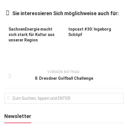
Kunst & Kultur
Sie interessieren Sich möglichweise auch für:
Lifestyle
Ausflug & Reise
SachsenEnergie macht
topcast #30: Ingeborg
sich stark für Kultur aus
Schöpf
Podcast
unserer Region
Top Branchen
SACHSEN IN PARIS
VORIGER BEITRAG:
8. Dresdner Golfball Challenge
Newsletter