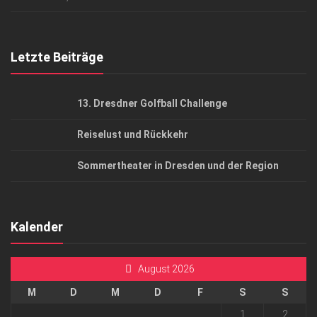
Top Gesundheitsforum Dresden / Ostsachsen
Mediadaten
Letzte Beiträge
13. Dresdner Golfball Challenge
Reiselust und Rückkehr
Sommertheater in Dresden und der Region
Kalender
August 2026
M
D
M
D
F
S
S
1
2