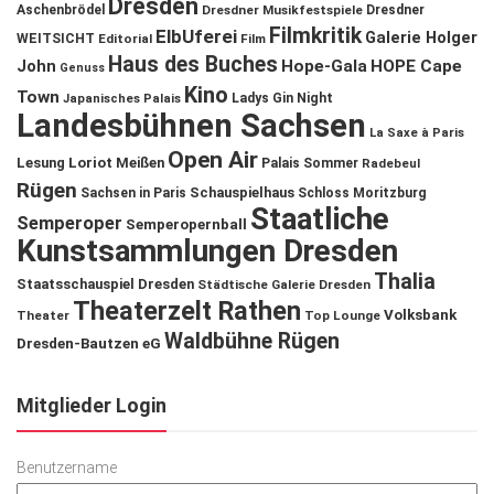
Dresden
Aschenbrödel
Dresdner Musikfestspiele
Dresdner
Filmkritik
ElbUferei
Galerie Holger
WEITSICHT
Editorial
Film
Haus des Buches
John
Hope-Gala
HOPE Cape
Genuss
Kino
Town
Ladys Gin Night
Japanisches Palais
Landesbühnen Sachsen
La Saxe à Paris
Open Air
Lesung
Loriot
Meißen
Palais Sommer
Radebeul
Rügen
Schauspielhaus
Sachsen in Paris
Schloss Moritzburg
Staatliche
Semperoper
Semperopernball
Kunstsammlungen Dresden
Thalia
Staatsschauspiel Dresden
Städtische Galerie Dresden
Theaterzelt Rathen
Volksbank
Theater
Top Lounge
Waldbühne Rügen
Dresden-Bautzen eG
Mitglieder Login
Benutzername