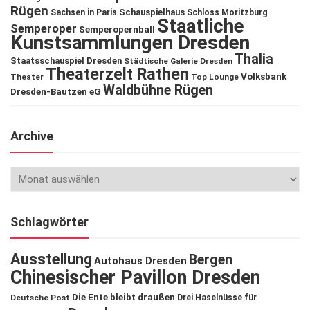
Rügen
Schauspielhaus
Sachsen in Paris
Schloss Moritzburg
Staatliche
Semperoper
Semperopernball
Kunstsammlungen Dresden
Thalia
Staatsschauspiel Dresden
Städtische Galerie Dresden
Theaterzelt Rathen
Volksbank
Theater
Top Lounge
Waldbühne Rügen
Dresden-Bautzen eG
Archive
Schlagwörter
Ausstellung
Bergen
Autohaus Dresden
Chinesischer Pavillon Dresden
Die Ente bleibt draußen
Deutsche Post
Drei Haselnüsse für