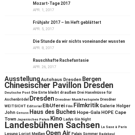
Mozart-Tage 2017
APR. 1, 2017
Frühjahr 2017 – Im Heft geblättert
APR. 5, 2017
Die Stunde da wir nichts voneinander wussten
APR. 8, 2017
Rauschhafte Rachefantasie
APR. 26, 2017
Ausstellung
Bergen
Autohaus Dresden
Chinesischer Pavillon Dresden
Die Ente bleibt draußen
Deutsche Post
Drei Haselnüsse für
Dresden
Aschenbrödel
Dresdner Musikfestspiele
Dresdner
Filmkritik
ElbUferei
Galerie Holger
WEITSICHT
Editorial
Film
Haus des Buches
John
Hope-Gala
HOPE Cape
Genuss
Kino
Town
Ladys Gin Night
Japanisches Palais
Landesbühnen Sachsen
La Saxe à Paris
Open Air
Lesung
Loriot
Meißen
Palais Sommer
Radebeul