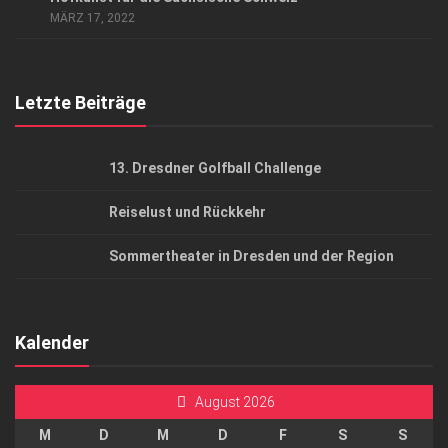
AGB
MÄRZ 17, 2022
Top Gesundheitsforum Dresden / Ostsachsen
Mediadaten
Letzte Beiträge
13. Dresdner Golfball Challenge
Reiselust und Rückkehr
Sommertheater in Dresden und der Region
Kalender
August 2026
M
D
M
D
F
S
S