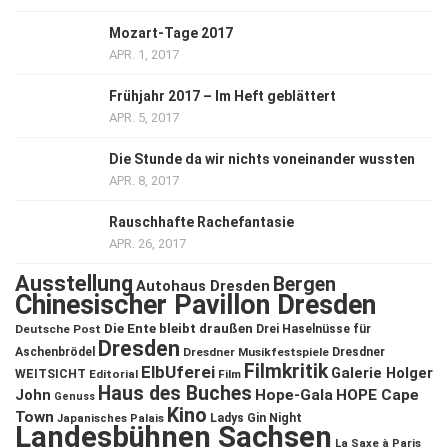
Mozart-Tage 2017
APR. 1, 2017
Frühjahr 2017 – Im Heft geblättert
APR. 5, 2017
Die Stunde da wir nichts voneinander wussten
APR. 8, 2017
Rauschhafte Rachefantasie
APR. 26, 2017
Ausstellung
Bergen
Autohaus Dresden
Chinesischer Pavillon Dresden
Die Ente bleibt draußen
Deutsche Post
Drei Haselnüsse für
Dresden
Aschenbrödel
Dresdner Musikfestspiele
Dresdner
Filmkritik
ElbUferei
Galerie Holger
WEITSICHT
Editorial
Film
Haus des Buches
John
Hope-Gala
HOPE Cape
Genuss
Kino
Town
Ladys Gin Night
Japanisches Palais
Landesbühnen Sachsen
La Saxe à Paris