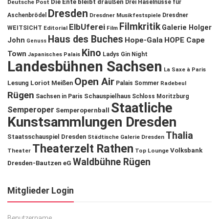
Die Ente bleibt draußen
Deutsche Post
Drei Haselnüsse für
Dresden
Aschenbrödel
Dresdner Musikfestspiele
Dresdner
Filmkritik
ElbUferei
Galerie Holger
WEITSICHT
Editorial
Film
Haus des Buches
John
Hope-Gala
HOPE Cape
Genuss
Kino
Town
Ladys Gin Night
Japanisches Palais
Landesbühnen Sachsen
La Saxe à Paris
Open Air
Lesung
Loriot
Meißen
Palais Sommer
Radebeul
Rügen
Schauspielhaus
Sachsen in Paris
Schloss Moritzburg
Staatliche
Semperoper
Semperopernball
Kunstsammlungen Dresden
Thalia
Staatsschauspiel Dresden
Städtische Galerie Dresden
Theaterzelt Rathen
Volksbank
Theater
Top Lounge
Waldbühne Rügen
Dresden-Bautzen eG
Mitglieder Login
Benutzername