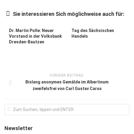
Kunst & Kultur
Sie interessieren Sich möglichweise auch für:
Lifestyle
Ausflug & Reise
Dr. Martin Polle: Neuer
Tag des Sächsischen
Vorstand in der Volksbank
Handels
Podcast
Dresden-Bautzen
Top Branchen
SACHSEN IN PARIS
VORIGER BEITRAG:
Bislang anonymes Gemälde im Albertinum
zweifelsfrei von Carl Gustav Carus
Newsletter