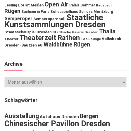
Open Air
Lesung
Loriot
Meißen
Palais Sommer
Radebeul
Rügen
Schauspielhaus
Sachsen in Paris
Schloss Moritzburg
Staatliche
Semperoper
Semperopernball
Kunstsammlungen Dresden
Thalia
Staatsschauspiel Dresden
Städtische Galerie Dresden
Theaterzelt Rathen
Volksbank
Theater
Top Lounge
Waldbühne Rügen
Dresden-Bautzen eG
Archive
Schlagwörter
Ausstellung
Bergen
Autohaus Dresden
Chinesischer Pavillon Dresden