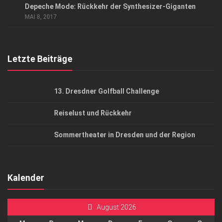
Depeche Mode: Rückkehr der Synthesizer-Giganten
AGB
MAI 8, 2017
Top Gesundheitsforum Dresden / Ostsachsen
Mediadaten
Letzte Beiträge
13. Dresdner Golfball Challenge
Reiselust und Rückkehr
Sommertheater in Dresden und der Region
Kalender
August 2026