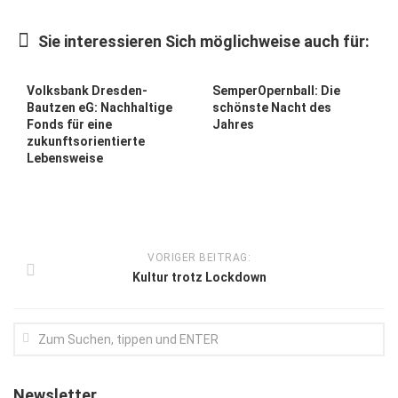
Kunst & Kultur
Sie interessieren Sich möglichweise auch für:
Lifestyle
Ausflug & Reise
Volksbank Dresden-
SemperOpernball: Die
Bautzen eG: Nachhaltige
schönste Nacht des
Podcast
Fonds für eine
Jahres
zukunftsorientierte
Top Branchen
Lebensweise
SACHSEN IN PARIS
VORIGER BEITRAG:
Kultur trotz Lockdown
Newsletter