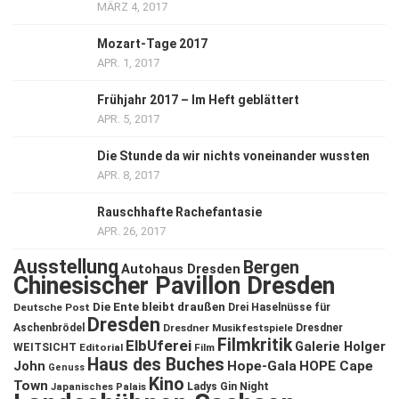
MÄRZ 4, 2017
Mozart-Tage 2017
APR. 1, 2017
Frühjahr 2017 – Im Heft geblättert
APR. 5, 2017
Die Stunde da wir nichts voneinander wussten
APR. 8, 2017
Rauschhafte Rachefantasie
APR. 26, 2017
Ausstellung
Bergen
Autohaus Dresden
Chinesischer Pavillon Dresden
Die Ente bleibt draußen
Deutsche Post
Drei Haselnüsse für
Dresden
Aschenbrödel
Dresdner Musikfestspiele
Dresdner
Filmkritik
ElbUferei
Galerie Holger
WEITSICHT
Editorial
Film
Haus des Buches
John
Hope-Gala
HOPE Cape
Genuss
Kino
Town
Ladys Gin Night
Japanisches Palais