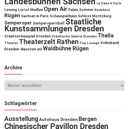
Landesbühnen Sachsen
La Saxe à Paris
Open Air
Lesung
Loriot
Meißen
Palais Sommer
Radebeul
Rügen
Schauspielhaus
Sachsen in Paris
Schloss Moritzburg
Staatliche
Semperoper
Semperopernball
Kunstsammlungen Dresden
Thalia
Staatsschauspiel Dresden
Städtische Galerie Dresden
Theaterzelt Rathen
Volksbank
Theater
Top Lounge
Waldbühne Rügen
Dresden-Bautzen eG
Archive
Schlagwörter
Ausstellung
Bergen
Autohaus Dresden
Chinesischer Pavillon Dresden