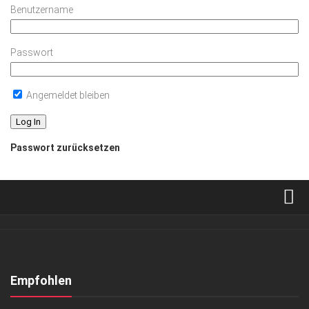
Benutzername
Passwort
Angemeldet bleiben
Passwort zurücksetzen
Verkaufsstellen
Abonnement
Kontakt, Impressum
Empfohlen
Datenschutzerklärung
EVENTS
/
KUNST & KULTUR