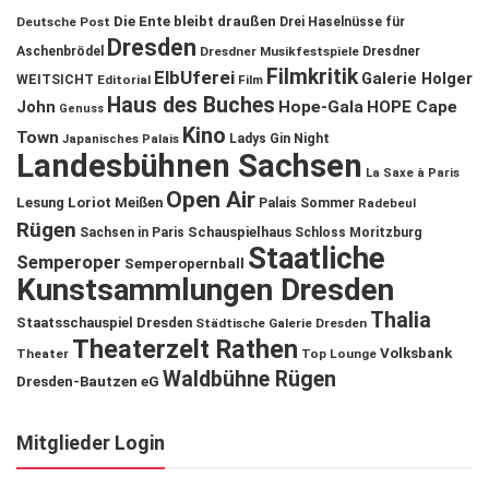
Die Ente bleibt draußen
Deutsche Post
Drei Haselnüsse für
Dresden
Aschenbrödel
Dresdner Musikfestspiele
Dresdner
Filmkritik
ElbUferei
Galerie Holger
WEITSICHT
Editorial
Film
Haus des Buches
John
Hope-Gala
HOPE Cape
Genuss
Kino
Town
Ladys Gin Night
Japanisches Palais
Landesbühnen Sachsen
La Saxe à Paris
Open Air
Lesung
Loriot
Meißen
Palais Sommer
Radebeul
Rügen
Schauspielhaus
Sachsen in Paris
Schloss Moritzburg
Staatliche
Semperoper
Semperopernball
Kunstsammlungen Dresden
Thalia
Staatsschauspiel Dresden
Städtische Galerie Dresden
Theaterzelt Rathen
Volksbank
Theater
Top Lounge
Waldbühne Rügen
Dresden-Bautzen eG
Mitglieder Login