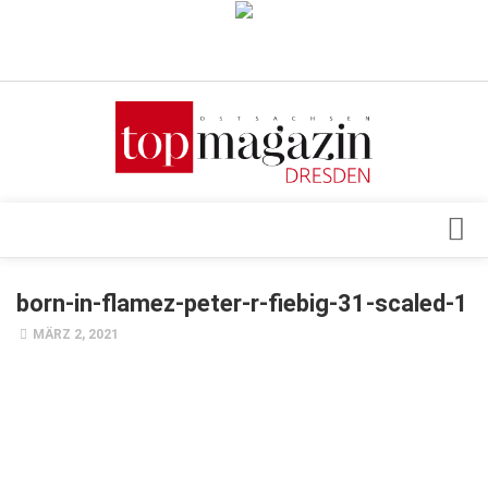
Verkaufsstellen
Abonnement
Kontakt, Impressum
Datenschutzerklärung
AGB
Architektur & Design
born-in-flamez-peter-r-fiebig-31-scaled-1
Top Gesundheitsforum Dresden / Ostsachsen
Events
MÄRZ 2, 2021
Mediadaten
Genuss
Geschäft
gesund & schön
Gesellschaft