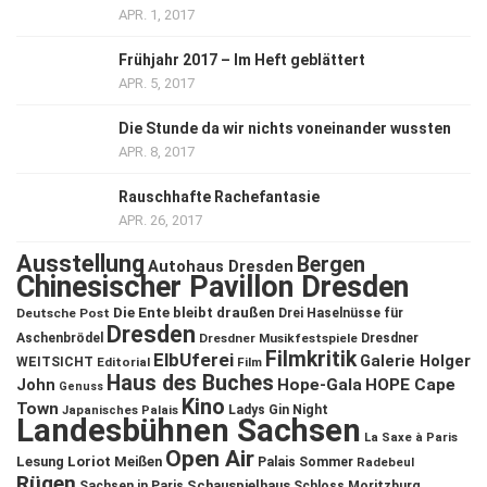
APR. 1, 2017
Frühjahr 2017 – Im Heft geblättert
APR. 5, 2017
Die Stunde da wir nichts voneinander wussten
APR. 8, 2017
Rauschhafte Rachefantasie
APR. 26, 2017
Ausstellung
Bergen
Autohaus Dresden
Chinesischer Pavillon Dresden
Die Ente bleibt draußen
Deutsche Post
Drei Haselnüsse für
Dresden
Aschenbrödel
Dresdner Musikfestspiele
Dresdner
Filmkritik
ElbUferei
Galerie Holger
WEITSICHT
Editorial
Film
Haus des Buches
John
Hope-Gala
HOPE Cape
Genuss
Kino
Town
Ladys Gin Night
Japanisches Palais
Landesbühnen Sachsen
La Saxe à Paris
Open Air
Lesung
Loriot
Meißen
Palais Sommer
Radebeul
Rügen
Schauspielhaus
Sachsen in Paris
Schloss Moritzburg