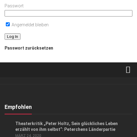
Passwort
Angemeldet bleiben
Passwort zurücksetzen
Verkaufsstellen
Abonnement
Kontakt, Impressum
Empfohlen
Datenschutzerklärung
KUNST & KULTUR
Theaterkritik „Peter Holtz, Sein glückliches Leben
AGB
erzählt von ihm selbst“: Peterchens Länderpartie
MÄRZ 24, 2020