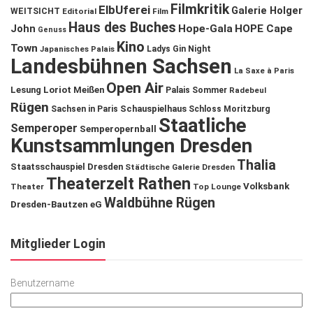
Filmkritik
ElbUferei
Galerie Holger
WEITSICHT
Editorial
Film
Haus des Buches
John
Hope-Gala
HOPE Cape
Genuss
Kino
Town
Ladys Gin Night
Japanisches Palais
Landesbühnen Sachsen
La Saxe à Paris
Open Air
Lesung
Loriot
Meißen
Palais Sommer
Radebeul
Rügen
Schauspielhaus
Sachsen in Paris
Schloss Moritzburg
Staatliche
Semperoper
Semperopernball
Kunstsammlungen Dresden
Thalia
Staatsschauspiel Dresden
Städtische Galerie Dresden
Theaterzelt Rathen
Volksbank
Theater
Top Lounge
Waldbühne Rügen
Dresden-Bautzen eG
Mitglieder Login
Benutzername