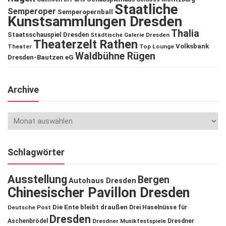
Staatliche
Semperoper
Semperopernball
Kunstsammlungen Dresden
Thalia
Staatsschauspiel Dresden
Städtische Galerie Dresden
Theaterzelt Rathen
Volksbank
Theater
Top Lounge
Waldbühne Rügen
Dresden-Bautzen eG
Archive
Schlagwörter
Ausstellung
Bergen
Autohaus Dresden
Chinesischer Pavillon Dresden
Die Ente bleibt draußen
Deutsche Post
Drei Haselnüsse für
Dresden
Aschenbrödel
Dresdner Musikfestspiele
Dresdner