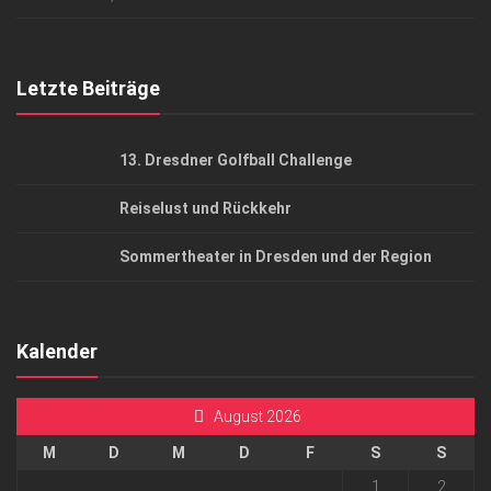
Top Gesundheitsforum Dresden / Ostsachsen
Mediadaten
Letzte Beiträge
13. Dresdner Golfball Challenge
Reiselust und Rückkehr
Sommertheater in Dresden und der Region
Kalender
August 2026
M
D
M
D
F
S
S
1
2