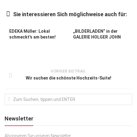
Kunst & Kultur
Sie interessieren Sich möglichweise auch für:
Lifestyle
Ausflug & Reise
EDEKA Müller: Lokal
„BILDERLADEN” in der
schmeckt’s am besten!
GALERIE HOLGER JOHN
Podcast
Top Branchen
SACHSEN IN PARIS
VORIGER BEITRAG:
Wir suchen die schönste Hochzeits-Suite!
Newsletter
Abonnieren Sie unseren Newsletter