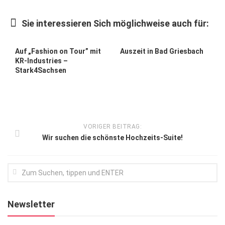
Kunst & Kultur
Sie interessieren Sich möglichweise auch für:
Lifestyle
Ausflug & Reise
Auf „Fashion on Tour” mit
Auszeit in Bad Griesbach
KR-Industries –
Podcast
Stark4Sachsen
Top Branchen
SACHSEN IN PARIS
VORIGER BEITRAG:
Wir suchen die schönste Hochzeits-Suite!
Newsletter