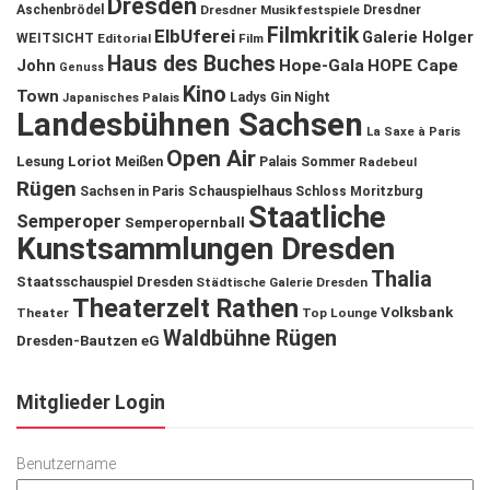
Dresden
Aschenbrödel
Dresdner Musikfestspiele
Dresdner
Filmkritik
ElbUferei
Galerie Holger
WEITSICHT
Editorial
Film
Haus des Buches
John
Hope-Gala
HOPE Cape
Genuss
Kino
Town
Ladys Gin Night
Japanisches Palais
Landesbühnen Sachsen
La Saxe à Paris
Open Air
Lesung
Loriot
Meißen
Palais Sommer
Radebeul
Rügen
Schauspielhaus
Sachsen in Paris
Schloss Moritzburg
Staatliche
Semperoper
Semperopernball
Kunstsammlungen Dresden
Thalia
Staatsschauspiel Dresden
Städtische Galerie Dresden
Theaterzelt Rathen
Volksbank
Theater
Top Lounge
Waldbühne Rügen
Dresden-Bautzen eG
Mitglieder Login
Benutzername