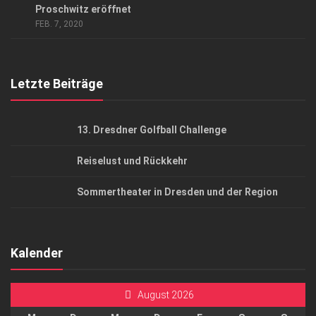
Proschwitz eröffnet
Top Gesundheitsforum Dresden / Ostsachsen
FEB. 7, 2020
Mediadaten
Letzte Beiträge
13. Dresdner Golfball Challenge
Reiselust und Rückkehr
Sommertheater in Dresden und der Region
Kalender
August 2026