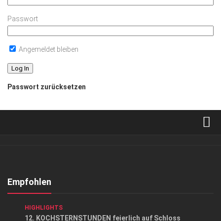
Passwort
Angemeldet bleiben
Passwort zurücksetzen
Verkaufsstellen
Abonnement
Kontakt, Impressum
Empfohlen
Datenschutzerklärung
GENUSS
/
GESELLSCHAFT
/
GESELLSCHAFT
/
HIGHLIGHTS
AGB
12. KOCHSTERNSTUNDEN feierlich auf Schloss