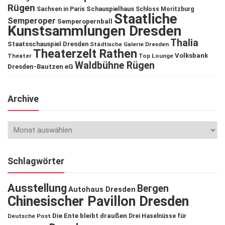
Rügen
Schauspielhaus
Sachsen in Paris
Schloss Moritzburg
Staatliche
Semperoper
Semperopernball
Kunstsammlungen Dresden
Thalia
Staatsschauspiel Dresden
Städtische Galerie Dresden
Theaterzelt Rathen
Volksbank
Theater
Top Lounge
Waldbühne Rügen
Dresden-Bautzen eG
Archive
Schlagwörter
Ausstellung
Bergen
Autohaus Dresden
Chinesischer Pavillon Dresden
Die Ente bleibt draußen
Deutsche Post
Drei Haselnüsse für