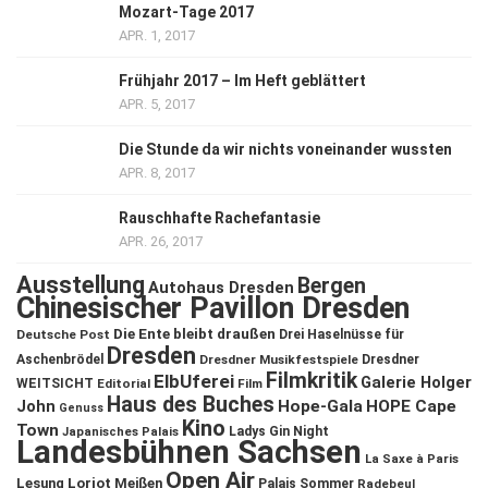
Mozart-Tage 2017
APR. 1, 2017
Frühjahr 2017 – Im Heft geblättert
APR. 5, 2017
Die Stunde da wir nichts voneinander wussten
APR. 8, 2017
Rauschhafte Rachefantasie
APR. 26, 2017
Ausstellung
Bergen
Autohaus Dresden
Chinesischer Pavillon Dresden
Die Ente bleibt draußen
Deutsche Post
Drei Haselnüsse für
Dresden
Aschenbrödel
Dresdner Musikfestspiele
Dresdner
Filmkritik
ElbUferei
Galerie Holger
WEITSICHT
Editorial
Film
Haus des Buches
John
Hope-Gala
HOPE Cape
Genuss
Kino
Town
Ladys Gin Night
Japanisches Palais
Landesbühnen Sachsen
La Saxe à Paris
Open Air
Lesung
Loriot
Meißen
Palais Sommer
Radebeul