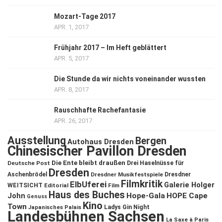
Mozart-Tage 2017
APR. 1, 2017
Frühjahr 2017 – Im Heft geblättert
APR. 5, 2017
Die Stunde da wir nichts voneinander wussten
APR. 8, 2017
Rauschhafte Rachefantasie
APR. 26, 2017
Ausstellung
Bergen
Autohaus Dresden
Chinesischer Pavillon Dresden
Die Ente bleibt draußen
Deutsche Post
Drei Haselnüsse für
Dresden
Aschenbrödel
Dresdner Musikfestspiele
Dresdner
Filmkritik
ElbUferei
Galerie Holger
WEITSICHT
Editorial
Film
Haus des Buches
John
Hope-Gala
HOPE Cape
Genuss
Kino
Town
Ladys Gin Night
Japanisches Palais
Landesbühnen Sachsen
La Saxe à Paris