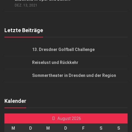
AGB
DEZ. 13, 2021
Top Gesundheitsforum Dresden / Ostsachsen
Mediadaten
Letzte Beiträge
13. Dresdner Golfball Challenge
Reiselust und Rückkehr
Sommertheater in Dresden und der Region
Kalender
August 2026
M
D
M
D
F
S
S