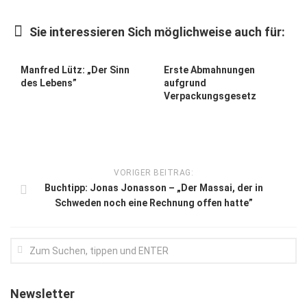
Kunst & Kultur
Sie interessieren Sich möglichweise auch für:
Lifestyle
Ausflug & Reise
Manfred Lütz: „Der Sinn
Erste Abmahnungen
des Lebens”
aufgrund
Podcast
Verpackungsgesetz
Top Branchen
SACHSEN IN PARIS
VORIGER BEITRAG:
Buchtipp: Jonas Jonasson – „Der Massai, der in
Schweden noch eine Rechnung offen hatte”
Newsletter