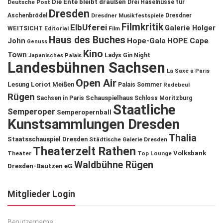
Die Ente bleibt draußen
Deutsche Post
Drei Haselnüsse für
Dresden
Aschenbrödel
Dresdner Musikfestspiele
Dresdner
Filmkritik
ElbUferei
Galerie Holger
WEITSICHT
Editorial
Film
Haus des Buches
John
Hope-Gala
HOPE Cape
Genuss
Kino
Town
Ladys Gin Night
Japanisches Palais
Landesbühnen Sachsen
La Saxe à Paris
Open Air
Lesung
Loriot
Meißen
Palais Sommer
Radebeul
Rügen
Schauspielhaus
Sachsen in Paris
Schloss Moritzburg
Staatliche
Semperoper
Semperopernball
Kunstsammlungen Dresden
Thalia
Staatsschauspiel Dresden
Städtische Galerie Dresden
Theaterzelt Rathen
Volksbank
Theater
Top Lounge
Waldbühne Rügen
Dresden-Bautzen eG
Mitglieder Login
Benutzername