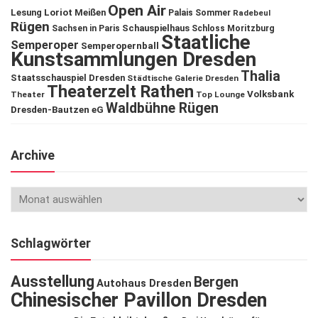
Open Air
Lesung
Loriot
Meißen
Palais Sommer
Radebeul
Rügen
Schauspielhaus
Sachsen in Paris
Schloss Moritzburg
Staatliche
Semperoper
Semperopernball
Kunstsammlungen Dresden
Thalia
Staatsschauspiel Dresden
Städtische Galerie Dresden
Theaterzelt Rathen
Volksbank
Theater
Top Lounge
Waldbühne Rügen
Dresden-Bautzen eG
Archive
Schlagwörter
Ausstellung
Bergen
Autohaus Dresden
Chinesischer Pavillon Dresden