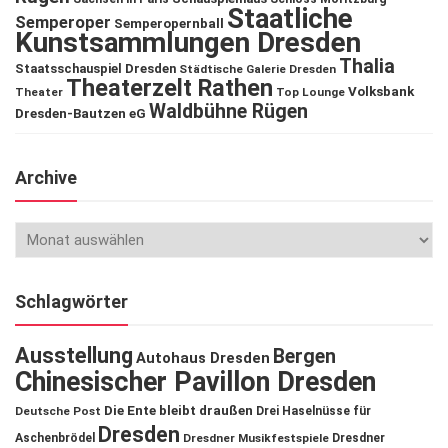
Staatliche
Semperoper
Semperopernball
Kunstsammlungen Dresden
Thalia
Staatsschauspiel Dresden
Städtische Galerie Dresden
Theaterzelt Rathen
Volksbank
Theater
Top Lounge
Waldbühne Rügen
Dresden-Bautzen eG
Archive
Schlagwörter
Ausstellung
Bergen
Autohaus Dresden
Chinesischer Pavillon Dresden
Die Ente bleibt draußen
Deutsche Post
Drei Haselnüsse für
Dresden
Aschenbrödel
Dresdner Musikfestspiele
Dresdner