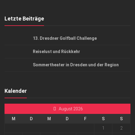
Top Gesundheitsforum Dresden / Ostsachsen
Mediadaten
Letzte Beiträge
13. Dresdner Golfball Challenge
Reiselust und Rückkehr
Sommertheater in Dresden und der Region
Kalender
August 2026
M
D
M
D
F
S
S
1
2