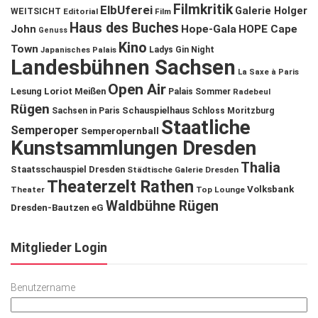
Filmkritik
ElbUferei
Galerie Holger
WEITSICHT
Editorial
Film
Haus des Buches
John
Hope-Gala
HOPE Cape
Genuss
Kino
Town
Ladys Gin Night
Japanisches Palais
Landesbühnen Sachsen
La Saxe à Paris
Open Air
Lesung
Loriot
Meißen
Palais Sommer
Radebeul
Rügen
Schauspielhaus
Sachsen in Paris
Schloss Moritzburg
Staatliche
Semperoper
Semperopernball
Kunstsammlungen Dresden
Thalia
Staatsschauspiel Dresden
Städtische Galerie Dresden
Theaterzelt Rathen
Volksbank
Theater
Top Lounge
Waldbühne Rügen
Dresden-Bautzen eG
Mitglieder Login
Benutzername