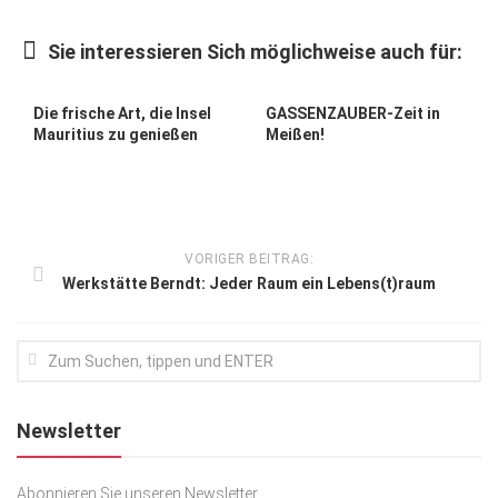
Kunst & Kultur
Sie interessieren Sich möglichweise auch für:
Lifestyle
Ausflug & Reise
Die frische Art, die Insel
GASSENZAUBER-Zeit in
Mauritius zu genießen
Meißen!
Podcast
Top Branchen
SACHSEN IN PARIS
VORIGER BEITRAG:
Werkstätte Berndt: Jeder Raum ein Lebens(t)raum
Newsletter
Abonnieren Sie unseren Newsletter