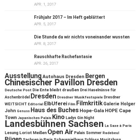
APR. 1, 2017
Frühjahr 2017 – Im Heft geblättert
APR. 5, 2017
Die Stunde da wir nichts voneinander wussten
APR. 8, 2017
Rauschhafte Rachefantasie
APR. 26, 2017
Ausstellung
Bergen
Autohaus Dresden
Chinesischer Pavillon Dresden
Die Ente bleibt draußen
Deutsche Post
Drei Haselnüsse für
Dresden
Aschenbrödel
Dresdner Musikfestspiele
Dresdner
Filmkritik
ElbUferei
Galerie Holger
WEITSICHT
Editorial
Film
Haus des Buches
John
Hope-Gala
HOPE Cape
Genuss
Kino
Town
Ladys Gin Night
Japanisches Palais
Landesbühnen Sachsen
La Saxe à Paris
Open Air
Lesung
Loriot
Meißen
Palais Sommer
Radebeul
Rügen
Schauspielhaus
Sachsen in Paris
Schloss Moritzburg