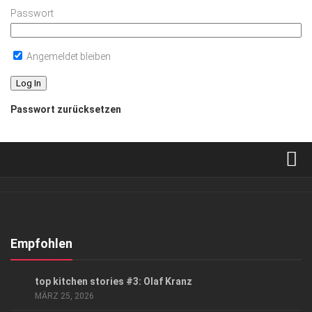
Passwort
Angemeldet bleiben
Passwort zurücksetzen
Verkaufsstellen
Abonnement
Kontakt, Impressum
Empfohlen
Datenschutzerklärung
GENUSS
/
HIGHLIGHTS
top kitchen stories #3: Olaf Kranz
AGB
MÄRZ 25, 2026