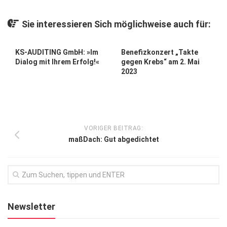
Kunst & Kultur
Sie interessieren Sich möglichweise auch für:
Lifestyle
Ausflug & Reise
KS-AUDITING GmbH: »Im
Benefizkonzert „Takte
Dialog mit Ihrem Erfolg!«
gegen Krebs“ am 2. Mai
Podcast
2023
Top Branchen
SACHSEN IN PARIS
VORIGER BEITRAG:
maßDach: Gut abgedichtet
Newsletter