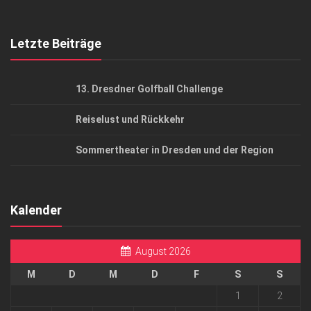
Top Gesundheitsforum Dresden / Ostsachsen
Mediadaten
Letzte Beiträge
13. Dresdner Golfball Challenge
Reiselust und Rückkehr
Sommertheater in Dresden und der Region
Kalender
August 2026
M
D
M
D
F
S
S
1
2