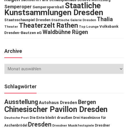
Sachsen in Paris
Schloss Moritzburg
Staatliche
Semperoper
Semperopernball
Kunstsammlungen Dresden
Thalia
Staatsschauspiel Dresden
Städtische Galerie Dresden
Theaterzelt Rathen
Volksbank
Theater
Top Lounge
Waldbühne Rügen
Dresden-Bautzen eG
Archive
Schlagwörter
Ausstellung
Bergen
Autohaus Dresden
Chinesischer Pavillon Dresden
Die Ente bleibt draußen
Deutsche Post
Drei Haselnüsse für
Dresden
Aschenbrödel
Dresdner Musikfestspiele
Dresdner