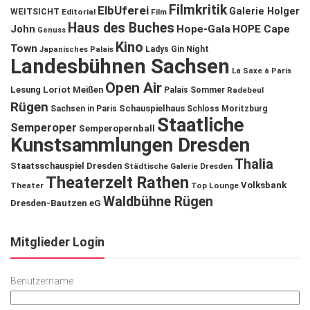
Filmkritik
ElbUferei
Galerie Holger
WEITSICHT
Editorial
Film
Haus des Buches
John
Hope-Gala
HOPE Cape
Genuss
Kino
Town
Ladys Gin Night
Japanisches Palais
Landesbühnen Sachsen
La Saxe à Paris
Open Air
Lesung
Loriot
Meißen
Palais Sommer
Radebeul
Rügen
Schauspielhaus
Sachsen in Paris
Schloss Moritzburg
Staatliche
Semperoper
Semperopernball
Kunstsammlungen Dresden
Thalia
Staatsschauspiel Dresden
Städtische Galerie Dresden
Theaterzelt Rathen
Volksbank
Theater
Top Lounge
Waldbühne Rügen
Dresden-Bautzen eG
Mitglieder Login
Benutzername