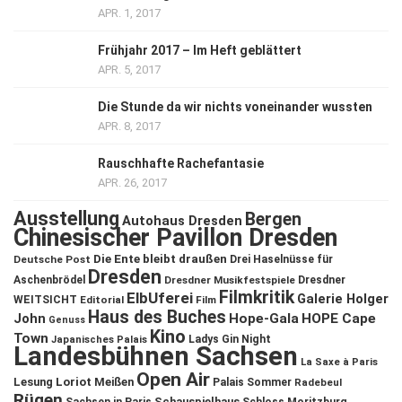
APR. 1, 2017
Frühjahr 2017 – Im Heft geblättert
APR. 5, 2017
Die Stunde da wir nichts voneinander wussten
APR. 8, 2017
Rauschhafte Rachefantasie
APR. 26, 2017
Ausstellung
Bergen
Autohaus Dresden
Chinesischer Pavillon Dresden
Die Ente bleibt draußen
Deutsche Post
Drei Haselnüsse für
Dresden
Aschenbrödel
Dresdner Musikfestspiele
Dresdner
Filmkritik
ElbUferei
Galerie Holger
WEITSICHT
Editorial
Film
Haus des Buches
John
Hope-Gala
HOPE Cape
Genuss
Kino
Town
Ladys Gin Night
Japanisches Palais
Landesbühnen Sachsen
La Saxe à Paris
Open Air
Lesung
Loriot
Meißen
Palais Sommer
Radebeul
Rügen
Schauspielhaus