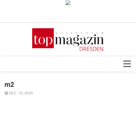
Verkaufsstellen
Abonnement
Kontakt, Impressum
Datenschutzerklärung
AGB
Architektur & Design
m2
Top Gesundheitsforum Dresden / Ostsachsen
Events
DEZ. 14, 2020
Mediadaten
Genuss
Geschäft
gesund & schön
Gesellschaft