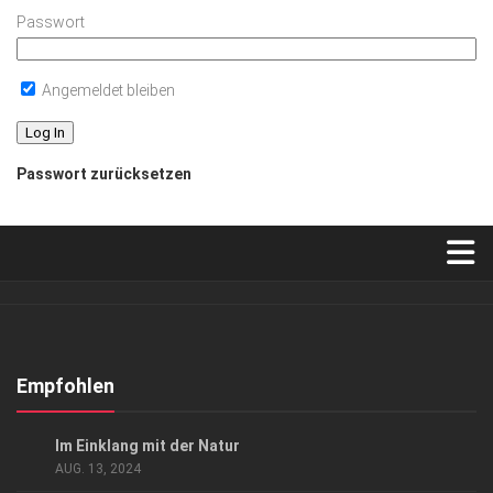
Passwort
Angemeldet bleiben
Passwort zurücksetzen
Verkaufsstellen
Abonnement
Kontakt, Impressum
Empfohlen
Datenschutzerklärung
EVENTS
/
KUNST & KULTUR
Im Einklang mit der Natur
AGB
AUG. 13, 2024