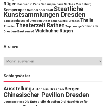
Rügen
Schauspielhaus
Sachsen in Paris
Schloss Moritzburg
Staatliche
Semperoper
Semperopernball
Kunstsammlungen Dresden
Thalia
Staatsschauspiel Dresden
Städtische Galerie Dresden
Theaterzelt Rathen
Volksbank
Theater
Top Lounge
Waldbühne Rügen
Dresden-Bautzen eG
Archive
Schlagwörter
Ausstellung
Bergen
Autohaus Dresden
Chinesischer Pavillon Dresden
Die Ente bleibt draußen
Deutsche Post
Drei Haselnüsse für