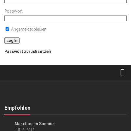
Passwort
Angemeldet bleiben
Passwort zurücksetzen
Verkaufsstellen
Abonnement
Kontakt, Impressum
Empfohlen
Datenschutzerklärung
ANZEIGE
/
GESCHÄFT
Makellos im Sommer
AGB
JULI 3, 2018