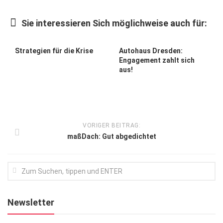
Kunst & Kultur
Sie interessieren Sich möglichweise auch für:
Lifestyle
Ausflug & Reise
Strategien für die Krise
Autohaus Dresden:
Engagement zahlt sich
Podcast
aus!
Top Branchen
SACHSEN IN PARIS
VORIGER BEITRAG:
maßDach: Gut abgedichtet
Newsletter