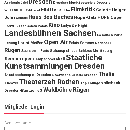
Dresden
Aschenbrödel
Dresdner Musikfestspiele
Dresdner
Filmkritik
ElbUferei
Galerie Holger
WEITSICHT
Editorial
Film
Haus des Buches
John
Hope-Gala
HOPE Cape
Genuss
Kino
Town
Ladys Gin Night
Japanisches Palais
Landesbühnen Sachsen
La Saxe à Paris
Open Air
Lesung
Loriot
Meißen
Palais Sommer
Radebeul
Rügen
Schauspielhaus
Sachsen in Paris
Schloss Moritzburg
Staatliche
Semperoper
Semperopernball
Kunstsammlungen Dresden
Thalia
Staatsschauspiel Dresden
Städtische Galerie Dresden
Theaterzelt Rathen
Volksbank
Theater
Top Lounge
Waldbühne Rügen
Dresden-Bautzen eG
Mitglieder Login
Benutzername