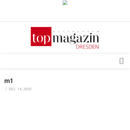
Verkaufsstellen
Abonnement
Kontakt, Impressum
Datenschutzerklärung
AGB
Architektur & Design
m1
Top Gesundheitsforum Dresden / Ostsachsen
Events
DEZ. 14, 2020
Mediadaten
Genuss
Geschäft
gesund & schön
Gesellschaft