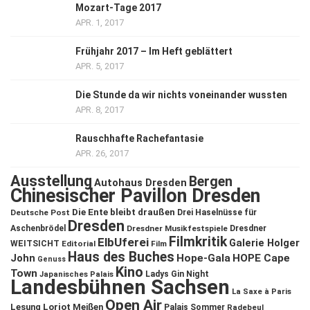
Mozart-Tage 2017
APR. 1, 2017
Frühjahr 2017 – Im Heft geblättert
APR. 5, 2017
Die Stunde da wir nichts voneinander wussten
APR. 8, 2017
Rauschhafte Rachefantasie
APR. 26, 2017
Ausstellung
Bergen
Autohaus Dresden
Chinesischer Pavillon Dresden
Die Ente bleibt draußen
Deutsche Post
Drei Haselnüsse für
Dresden
Aschenbrödel
Dresdner Musikfestspiele
Dresdner
Filmkritik
ElbUferei
Galerie Holger
WEITSICHT
Editorial
Film
Haus des Buches
John
Hope-Gala
HOPE Cape
Genuss
Kino
Town
Ladys Gin Night
Japanisches Palais
Landesbühnen Sachsen
La Saxe à Paris
Open Air
Lesung
Loriot
Meißen
Palais Sommer
Radebeul