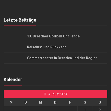
Top Gesundheitsforum Dresden / Ostsachsen
Mediadaten
Letzte Beiträge
13. Dresdner Golfball Challenge
Reiselust und Rückkehr
Sommertheater in Dresden und der Region
Kalender
August 2026
M
D
M
D
F
S
S
1
2