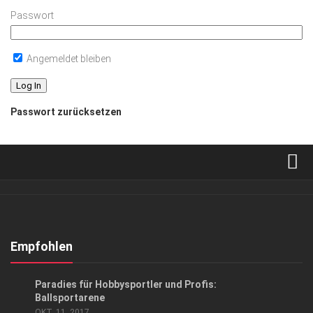
Passwort
Angemeldet bleiben
Passwort zurücksetzen
Verkaufsstellen
Abonnement
Kontakt, Impressum
Empfohlen
Datenschutzerklärung
ANZEIGE
/
GESUND & SCHÖN
/
SPORT
Paradies für Hobbysportler und Profis:
AGB
Ballsportarene
OKT. 11, 2017