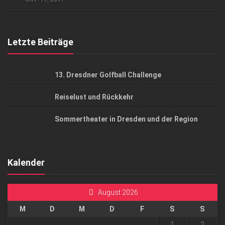
Top Gesundheitsforum Dresden / Ostsachsen
Mediadaten
Letzte Beiträge
13. Dresdner Golfball Challenge
Reiselust und Rückkehr
Sommertheater in Dresden und der Region
Kalender
August 2026
M
D
M
D
F
S
S
1
2