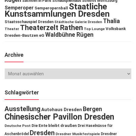
Schauspielhaus
Sachsen in Paris
Schloss Moritzburg
Staatliche
Semperoper
Semperopernball
Kunstsammlungen Dresden
Thalia
Staatsschauspiel Dresden
Städtische Galerie Dresden
Theaterzelt Rathen
Volksbank
Theater
Top Lounge
Waldbühne Rügen
Dresden-Bautzen eG
Archive
Schlagwörter
Ausstellung
Bergen
Autohaus Dresden
Chinesischer Pavillon Dresden
Die Ente bleibt draußen
Deutsche Post
Drei Haselnüsse für
Dresden
Aschenbrödel
Dresdner Musikfestspiele
Dresdner