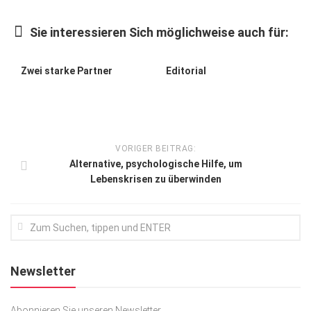
Kunst & Kultur
Sie interessieren Sich möglichweise auch für:
Lifestyle
Ausflug & Reise
Zwei starke Partner
Editorial
Podcast
Top Branchen
SACHSEN IN PARIS
VORIGER BEITRAG:
Alternative, psychologische Hilfe, um
Lebenskrisen zu überwinden
Newsletter
Abonnieren Sie unseren Newsletter