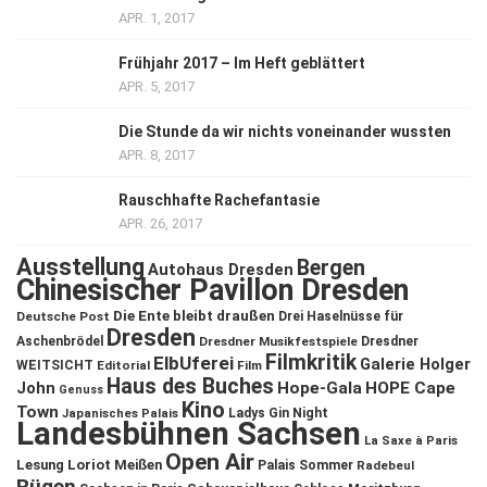
APR. 1, 2017
Frühjahr 2017 – Im Heft geblättert
APR. 5, 2017
Die Stunde da wir nichts voneinander wussten
APR. 8, 2017
Rauschhafte Rachefantasie
APR. 26, 2017
Ausstellung
Bergen
Autohaus Dresden
Chinesischer Pavillon Dresden
Die Ente bleibt draußen
Deutsche Post
Drei Haselnüsse für
Dresden
Aschenbrödel
Dresdner Musikfestspiele
Dresdner
Filmkritik
ElbUferei
Galerie Holger
WEITSICHT
Editorial
Film
Haus des Buches
John
Hope-Gala
HOPE Cape
Genuss
Kino
Town
Ladys Gin Night
Japanisches Palais
Landesbühnen Sachsen
La Saxe à Paris
Open Air
Lesung
Loriot
Meißen
Palais Sommer
Radebeul
Rügen