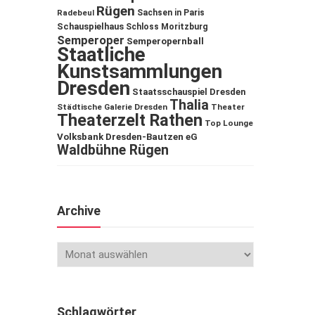
Rügen
Sachsen in Paris
Radebeul
Schauspielhaus
Schloss Moritzburg
Semperoper
Semperopernball
Staatliche
Kunstsammlungen
Dresden
Staatsschauspiel Dresden
Thalia
Städtische Galerie Dresden
Theater
Theaterzelt Rathen
Top Lounge
Volksbank Dresden-Bautzen eG
Waldbühne Rügen
Archive
Schlagwörter