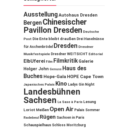
Ausstellung
Autohaus Dresden
Chinesischer
Bergen
Pavillon Dresden
Deutsche
Die Ente bleibt draußen
Post
Drei Haselnüsse
Dresden
für Aschenbrödel
Dresdner
Musikfestspiele
Dresdner WEITSICHT
Editorial
Filmkritik
ElbUferei
Galerie
Film
Haus des
Holger John
Genuss
Buches
Hope-Gala
HOPE Cape Town
Kino
Ladys Gin Night
Japanisches Palais
Landesbühnen
Sachsen
Lesung
La Saxe à Paris
Open Air
Loriot
Meißen
Palais Sommer
Rügen
Sachsen in Paris
Radebeul
Schauspielhaus
Schloss Moritzburg