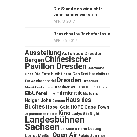
Die Stunde da wir nichts
voneinander wussten
APR. 8, 2017
Rauschhafte Rachefantasie
APR. 26, 2017
Ausstellung
Autohaus Dresden
Chinesischer
Bergen
Pavillon Dresden
Deutsche
Die Ente bleibt draußen
Post
Drei Haselnüsse
Dresden
für Aschenbrödel
Dresdner
Musikfestspiele
Dresdner WEITSICHT
Editorial
Filmkritik
ElbUferei
Galerie
Film
Haus des
Holger John
Genuss
Buches
Hope-Gala
HOPE Cape Town
Kino
Ladys Gin Night
Japanisches Palais
Landesbühnen
Sachsen
Lesung
La Saxe à Paris
Open Air
Loriot
Meißen
Palais Sommer