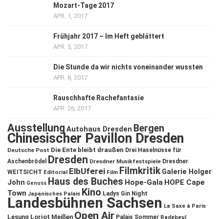
Mozart-Tage 2017
APR. 1, 2017
Frühjahr 2017 – Im Heft geblättert
APR. 5, 2017
Die Stunde da wir nichts voneinander wussten
APR. 8, 2017
Rauschhafte Rachefantasie
APR. 26, 2017
Ausstellung
Bergen
Autohaus Dresden
Chinesischer Pavillon Dresden
Die Ente bleibt draußen
Deutsche Post
Drei Haselnüsse für
Dresden
Aschenbrödel
Dresdner Musikfestspiele
Dresdner
Filmkritik
ElbUferei
Galerie Holger
WEITSICHT
Editorial
Film
Haus des Buches
John
Hope-Gala
HOPE Cape
Genuss
Kino
Town
Ladys Gin Night
Japanisches Palais
Landesbühnen Sachsen
La Saxe à Paris
Open Air
Lesung
Loriot
Meißen
Palais Sommer
Radebeul