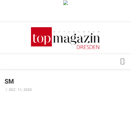
Verkaufsstellen
Abonnement
Kontakt, Impressum
Datenschutzerklärung
AGB
Architektur & Design
SM
Top Gesundheitsforum Dresden / Ostsachsen
Events
DEZ. 11, 2020
Mediadaten
Genuss
Geschäft
gesund & schön
Gesellschaft