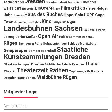
Dresden
Aschenbrödel
Dresdner Musikfestspiele
Dresdner
Filmkritik
ElbUferei
Galerie Holger
WEITSICHT
Editorial
Film
Haus des Buches
John
Hope-Gala
HOPE Cape
Genuss
Kino
Town
Ladys Gin Night
Japanisches Palais
Landesbühnen Sachsen
La Saxe à Paris
Open Air
Lesung
Loriot
Meißen
Palais Sommer
Radebeul
Rügen
Schauspielhaus
Sachsen in Paris
Schloss Moritzburg
Staatliche
Semperoper
Semperopernball
Kunstsammlungen Dresden
Thalia
Staatsschauspiel Dresden
Städtische Galerie Dresden
Theaterzelt Rathen
Volksbank
Theater
Top Lounge
Waldbühne Rügen
Dresden-Bautzen eG
Mitglieder Login
Benutzername