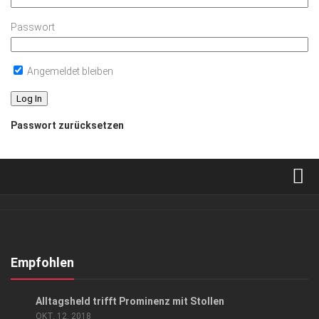
Passwort
Angemeldet bleiben
Passwort zurücksetzen
Verkaufsstellen
Abonnement
Kontakt, Impressum
Empfohlen
Datenschutzerklärung
ANZEIGE
/
EVENTS
/
GESCHÄFT
Alltagsheld trifft Prominenz mit Stollen
AGB
OKT. 12, 2018