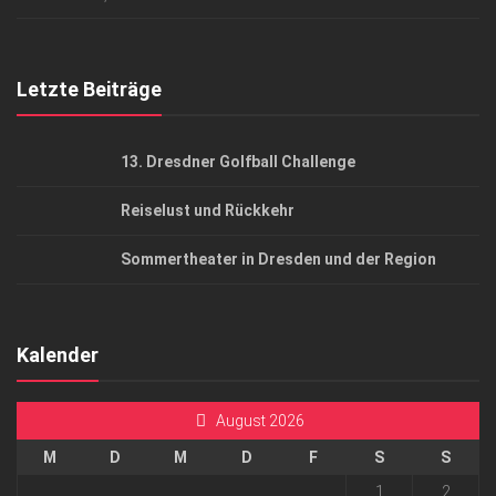
Top Gesundheitsforum Dresden / Ostsachsen
Mediadaten
Letzte Beiträge
13. Dresdner Golfball Challenge
Reiselust und Rückkehr
Sommertheater in Dresden und der Region
Kalender
August 2026
M
D
M
D
F
S
S
1
2