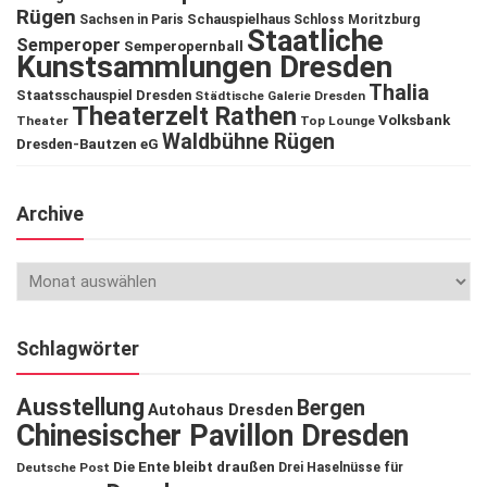
Rügen
Schauspielhaus
Sachsen in Paris
Schloss Moritzburg
Staatliche
Semperoper
Semperopernball
Kunstsammlungen Dresden
Thalia
Staatsschauspiel Dresden
Städtische Galerie Dresden
Theaterzelt Rathen
Volksbank
Theater
Top Lounge
Waldbühne Rügen
Dresden-Bautzen eG
Archive
Schlagwörter
Ausstellung
Bergen
Autohaus Dresden
Chinesischer Pavillon Dresden
Die Ente bleibt draußen
Deutsche Post
Drei Haselnüsse für