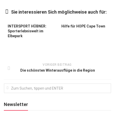
Kunst & Kultur
Sie interessieren Sich möglichweise auch für:
Lifestyle
Ausflug & Reise
INTERSPORT HÜBNER:
Hilfe für HOPE Cape Town
Sporterlebniswelt im
Podcast
Elbepark
Top Branchen
SACHSEN IN PARIS
VORIGER BEITRAG:
Die schönsten Winterausflüge in die Region
Newsletter