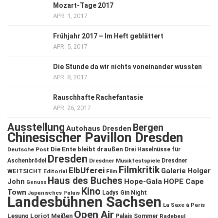
Mozart-Tage 2017
APR. 1, 2017
Frühjahr 2017 – Im Heft geblättert
APR. 5, 2017
Die Stunde da wir nichts voneinander wussten
APR. 8, 2017
Rauschhafte Rachefantasie
APR. 26, 2017
Ausstellung
Bergen
Autohaus Dresden
Chinesischer Pavillon Dresden
Die Ente bleibt draußen
Deutsche Post
Drei Haselnüsse für
Dresden
Aschenbrödel
Dresdner Musikfestspiele
Dresdner
Filmkritik
ElbUferei
Galerie Holger
WEITSICHT
Editorial
Film
Haus des Buches
John
Hope-Gala
HOPE Cape
Genuss
Kino
Town
Ladys Gin Night
Japanisches Palais
Landesbühnen Sachsen
La Saxe à Paris
Open Air
Lesung
Loriot
Meißen
Palais Sommer
Radebeul