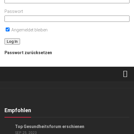
Passwort
Angemeldet bleiben
Passwort zurücksetzen
Verkaufsstellen
Abonnement
Kontakt, Impressum
Empfohlen
Datenschutzerklärung
GESUND & SCHÖN
/
HIGHLIGHTS
Top Gesundheitsforum erschienen
AGB
SEP. 25, 2023