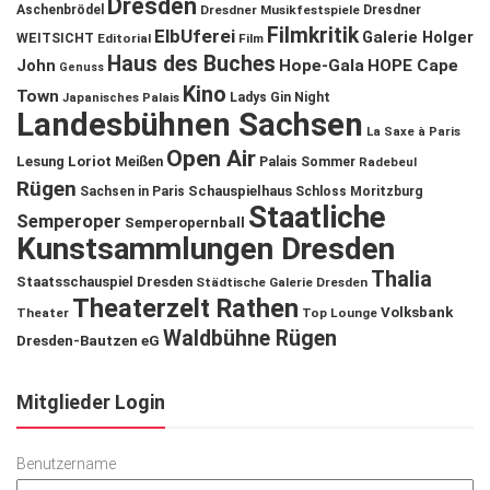
Dresden
Aschenbrödel
Dresdner Musikfestspiele
Dresdner
Filmkritik
ElbUferei
Galerie Holger
WEITSICHT
Editorial
Film
Haus des Buches
John
Hope-Gala
HOPE Cape
Genuss
Kino
Town
Ladys Gin Night
Japanisches Palais
Landesbühnen Sachsen
La Saxe à Paris
Open Air
Lesung
Loriot
Meißen
Palais Sommer
Radebeul
Rügen
Schauspielhaus
Sachsen in Paris
Schloss Moritzburg
Staatliche
Semperoper
Semperopernball
Kunstsammlungen Dresden
Thalia
Staatsschauspiel Dresden
Städtische Galerie Dresden
Theaterzelt Rathen
Volksbank
Theater
Top Lounge
Waldbühne Rügen
Dresden-Bautzen eG
Mitglieder Login
Benutzername