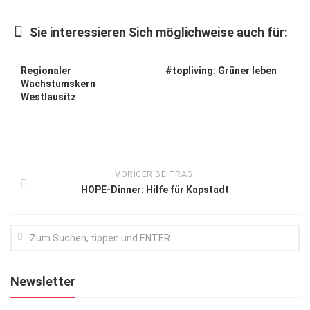
Kunst & Kultur
Sie interessieren Sich möglichweise auch für:
Lifestyle
Ausflug & Reise
Regionaler
#topliving: Grüner leben
Wachstumskern
Podcast
Westlausitz
Top Branchen
SACHSEN IN PARIS
VORIGER BEITRAG:
HOPE-Dinner: Hilfe für Kapstadt
Newsletter