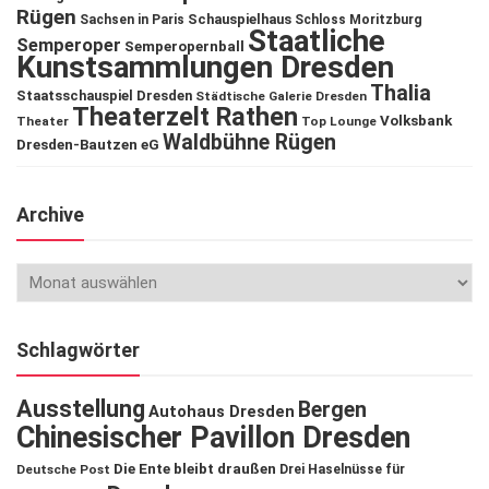
Rügen
Schauspielhaus
Sachsen in Paris
Schloss Moritzburg
Staatliche
Semperoper
Semperopernball
Kunstsammlungen Dresden
Thalia
Staatsschauspiel Dresden
Städtische Galerie Dresden
Theaterzelt Rathen
Volksbank
Theater
Top Lounge
Waldbühne Rügen
Dresden-Bautzen eG
Archive
Schlagwörter
Ausstellung
Bergen
Autohaus Dresden
Chinesischer Pavillon Dresden
Die Ente bleibt draußen
Deutsche Post
Drei Haselnüsse für