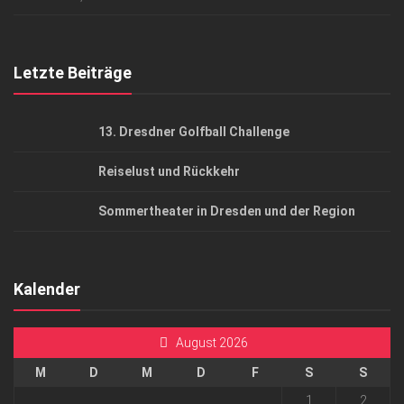
Top Gesundheitsforum Dresden / Ostsachsen
Mediadaten
Letzte Beiträge
13. Dresdner Golfball Challenge
Reiselust und Rückkehr
Sommertheater in Dresden und der Region
Kalender
August 2026
M
D
M
D
F
S
S
1
2