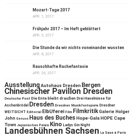
Mozart-Tage 2017
APR. 1, 2017
Frühjahr 2017 – Im Heft geblättert
APR. 5, 2017
Die Stunde da wir nichts voneinander wussten
APR. 8, 2017
Rauschhafte Rachefantasie
APR. 26, 2017
Ausstellung
Bergen
Autohaus Dresden
Chinesischer Pavillon Dresden
Die Ente bleibt draußen
Deutsche Post
Drei Haselnüsse für
Dresden
Aschenbrödel
Dresdner Musikfestspiele
Dresdner
Filmkritik
ElbUferei
Galerie Holger
WEITSICHT
Editorial
Film
Haus des Buches
John
Hope-Gala
HOPE Cape
Genuss
Kino
Town
Ladys Gin Night
Japanisches Palais
Landesbühnen Sachsen
La Saxe à Paris