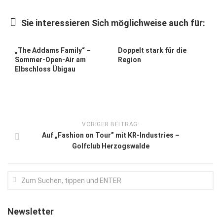
Kunst & Kultur
Sie interessieren Sich möglichweise auch für:
Lifestyle
Ausflug & Reise
„The Addams Family“ –
Doppelt stark für die
Sommer-Open-Air am
Region
Podcast
Elbschloss Übigau
Top Branchen
SACHSEN IN PARIS
VORIGER BEITRAG:
Auf „Fashion on Tour” mit KR-Industries –
Golfclub Herzogswalde
Newsletter