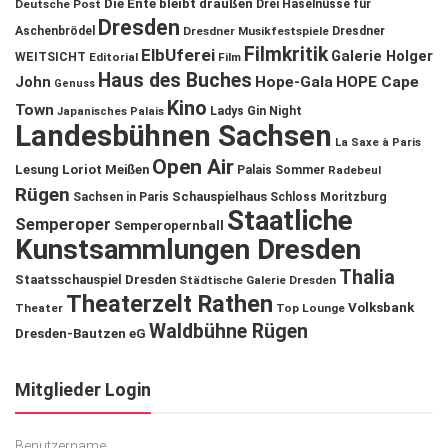
Die Ente bleibt draußen
Deutsche Post
Drei Haselnüsse für
Dresden
Aschenbrödel
Dresdner Musikfestspiele
Dresdner
Filmkritik
ElbUferei
Galerie Holger
WEITSICHT
Editorial
Film
Haus des Buches
John
Hope-Gala
HOPE Cape
Genuss
Kino
Town
Ladys Gin Night
Japanisches Palais
Landesbühnen Sachsen
La Saxe à Paris
Open Air
Lesung
Loriot
Meißen
Palais Sommer
Radebeul
Rügen
Schauspielhaus
Sachsen in Paris
Schloss Moritzburg
Staatliche
Semperoper
Semperopernball
Kunstsammlungen Dresden
Thalia
Staatsschauspiel Dresden
Städtische Galerie Dresden
Theaterzelt Rathen
Volksbank
Theater
Top Lounge
Waldbühne Rügen
Dresden-Bautzen eG
Mitglieder Login
Benutzername