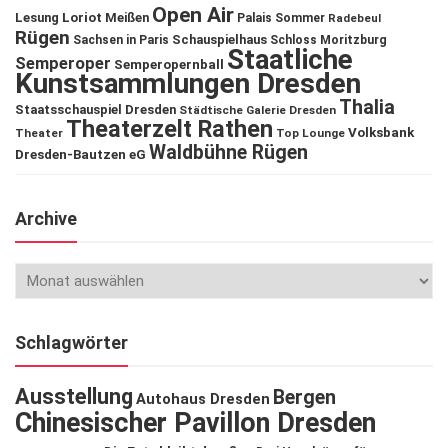
Open Air
Lesung
Loriot
Meißen
Palais Sommer
Radebeul
Rügen
Schauspielhaus
Sachsen in Paris
Schloss Moritzburg
Staatliche
Semperoper
Semperopernball
Kunstsammlungen Dresden
Thalia
Staatsschauspiel Dresden
Städtische Galerie Dresden
Theaterzelt Rathen
Volksbank
Theater
Top Lounge
Waldbühne Rügen
Dresden-Bautzen eG
Archive
Schlagwörter
Ausstellung
Bergen
Autohaus Dresden
Chinesischer Pavillon Dresden