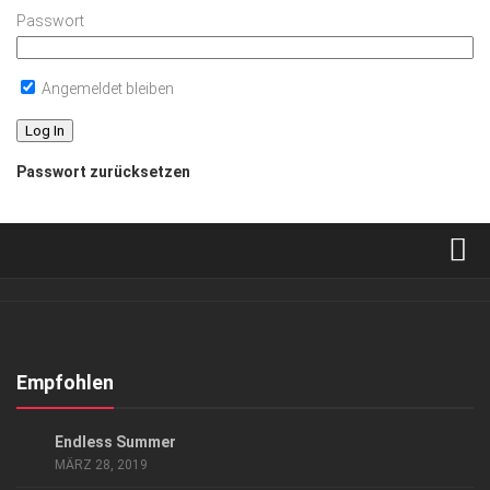
Passwort
Angemeldet bleiben
Passwort zurücksetzen
Verkaufsstellen
Abonnement
Kontakt, Impressum
Empfohlen
Datenschutzerklärung
LIFESTYLE
Endless Summer
AGB
MÄRZ 28, 2019