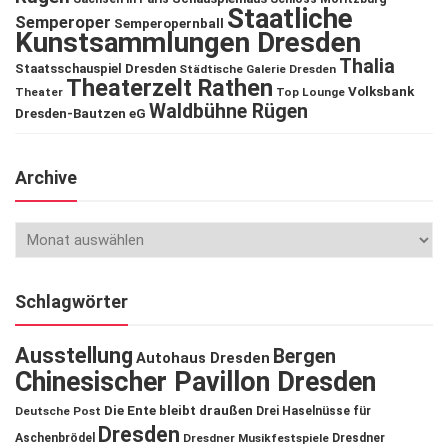
Staatliche
Semperoper
Semperopernball
Kunstsammlungen Dresden
Thalia
Staatsschauspiel Dresden
Städtische Galerie Dresden
Theaterzelt Rathen
Volksbank
Theater
Top Lounge
Waldbühne Rügen
Dresden-Bautzen eG
Archive
Schlagwörter
Ausstellung
Bergen
Autohaus Dresden
Chinesischer Pavillon Dresden
Die Ente bleibt draußen
Deutsche Post
Drei Haselnüsse für
Dresden
Aschenbrödel
Dresdner Musikfestspiele
Dresdner