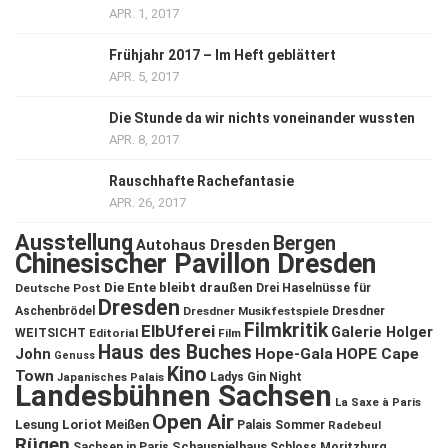
APR. 1, 2017
Frühjahr 2017 – Im Heft geblättert
APR. 5, 2017
Die Stunde da wir nichts voneinander wussten
APR. 8, 2017
Rauschhafte Rachefantasie
APR. 26, 2017
Ausstellung
Bergen
Autohaus Dresden
Chinesischer Pavillon Dresden
Die Ente bleibt draußen
Deutsche Post
Drei Haselnüsse für
Dresden
Aschenbrödel
Dresdner Musikfestspiele
Dresdner
Filmkritik
ElbUferei
Galerie Holger
WEITSICHT
Editorial
Film
Haus des Buches
John
Hope-Gala
HOPE Cape
Genuss
Kino
Town
Ladys Gin Night
Japanisches Palais
Landesbühnen Sachsen
La Saxe à Paris
Open Air
Lesung
Loriot
Meißen
Palais Sommer
Radebeul
Rügen
Schauspielhaus
Sachsen in Paris
Schloss Moritzburg