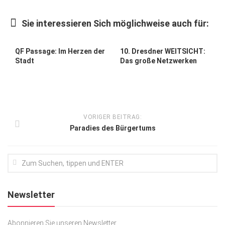
Kunst & Kultur
Sie interessieren Sich möglichweise auch für:
Lifestyle
Ausflug & Reise
QF Passage: Im Herzen der
10. Dresdner WEITSICHT:
Stadt
Das große Netzwerken
Podcast
Top Branchen
SACHSEN IN PARIS
VORIGER BEITRAG:
Paradies des Bürgertums
Newsletter
Abonnieren Sie unseren Newsletter