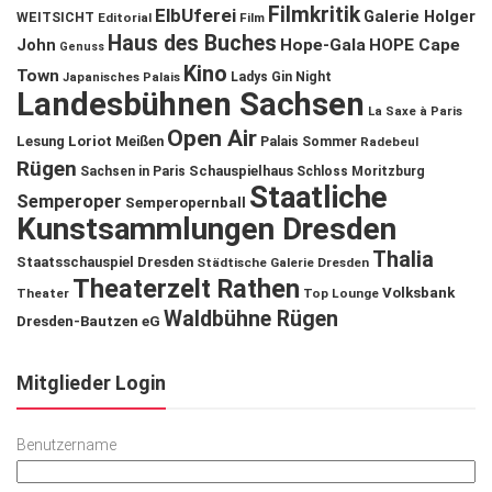
Filmkritik
ElbUferei
Galerie Holger
WEITSICHT
Editorial
Film
Haus des Buches
John
Hope-Gala
HOPE Cape
Genuss
Kino
Town
Ladys Gin Night
Japanisches Palais
Landesbühnen Sachsen
La Saxe à Paris
Open Air
Lesung
Loriot
Meißen
Palais Sommer
Radebeul
Rügen
Schauspielhaus
Sachsen in Paris
Schloss Moritzburg
Staatliche
Semperoper
Semperopernball
Kunstsammlungen Dresden
Thalia
Staatsschauspiel Dresden
Städtische Galerie Dresden
Theaterzelt Rathen
Volksbank
Theater
Top Lounge
Waldbühne Rügen
Dresden-Bautzen eG
Mitglieder Login
Benutzername