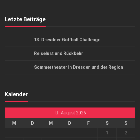
Top Gesundheitsforum Dresden / Ostsachsen
Mediadaten
Letzte Beiträge
13. Dresdner Golfball Challenge
Reiselust und Rückkehr
Sommertheater in Dresden und der Region
Kalender
August 2026
M
D
M
D
F
S
S
1
2