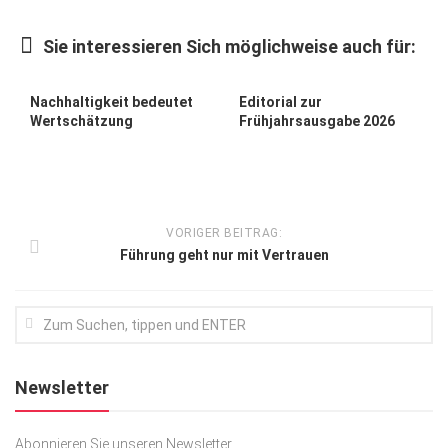
Kunst & Kultur
Sie interessieren Sich möglichweise auch für:
Lifestyle
Ausflug & Reise
Nachhaltigkeit bedeutet
Editorial zur
Wertschätzung
Frühjahrsausgabe 2026
Podcast
Top Branchen
SACHSEN IN PARIS
VORIGER BEITRAG:
Führung geht nur mit Vertrauen
Newsletter
Abonnieren Sie unseren Newsletter