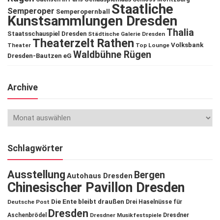
Staatliche
Semperoper
Semperopernball
Kunstsammlungen Dresden
Thalia
Staatsschauspiel Dresden
Städtische Galerie Dresden
Theaterzelt Rathen
Volksbank
Theater
Top Lounge
Waldbühne Rügen
Dresden-Bautzen eG
Archive
Schlagwörter
Ausstellung
Bergen
Autohaus Dresden
Chinesischer Pavillon Dresden
Die Ente bleibt draußen
Deutsche Post
Drei Haselnüsse für
Dresden
Aschenbrödel
Dresdner Musikfestspiele
Dresdner