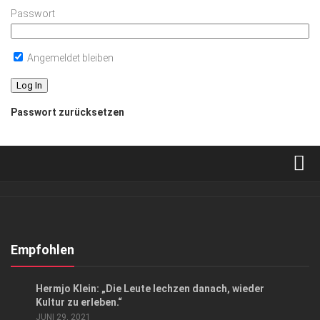
Passwort
Angemeldet bleiben
Passwort zurücksetzen
Verkaufsstellen
Abonnement
Kontakt, Impressum
Empfohlen
Datenschutzerklärung
EVENTS
/
GESELLSCHAFT
/
KUNST & KULTUR
Hermjo Klein: „Die Leute lechzen danach, wieder
AGB
Kultur zu erleben.“
JUNI 29, 2021