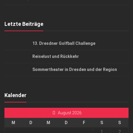
Top Gesundheitsforum Dresden / Ostsachsen
Mediadaten
Letzte Beiträge
13. Dresdner Golfball Challenge
Reiselust und Rückkehr
Sommertheater in Dresden und der Region
Kalender
August 2026
M
D
M
D
F
S
S
1
2