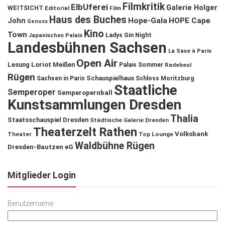
Filmkritik
ElbUferei
Galerie Holger
WEITSICHT
Editorial
Film
Haus des Buches
John
Hope-Gala
HOPE Cape
Genuss
Kino
Town
Ladys Gin Night
Japanisches Palais
Landesbühnen Sachsen
La Saxe à Paris
Open Air
Lesung
Loriot
Meißen
Palais Sommer
Radebeul
Rügen
Schauspielhaus
Sachsen in Paris
Schloss Moritzburg
Staatliche
Semperoper
Semperopernball
Kunstsammlungen Dresden
Thalia
Staatsschauspiel Dresden
Städtische Galerie Dresden
Theaterzelt Rathen
Volksbank
Theater
Top Lounge
Waldbühne Rügen
Dresden-Bautzen eG
Mitglieder Login
Benutzername