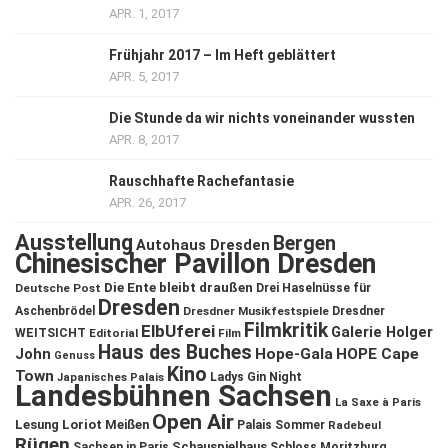
APR. 1, 2017
Frühjahr 2017 – Im Heft geblättert
APR. 5, 2017
Die Stunde da wir nichts voneinander wussten
APR. 8, 2017
Rauschhafte Rachefantasie
APR. 26, 2017
Ausstellung
Bergen
Autohaus Dresden
Chinesischer Pavillon Dresden
Die Ente bleibt draußen
Deutsche Post
Drei Haselnüsse für
Dresden
Aschenbrödel
Dresdner Musikfestspiele
Dresdner
Filmkritik
ElbUferei
Galerie Holger
WEITSICHT
Editorial
Film
Haus des Buches
John
Hope-Gala
HOPE Cape
Genuss
Kino
Town
Ladys Gin Night
Japanisches Palais
Landesbühnen Sachsen
La Saxe à Paris
Open Air
Lesung
Loriot
Meißen
Palais Sommer
Radebeul
Rügen
Schauspielhaus
Sachsen in Paris
Schloss Moritzburg