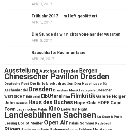
APR. 1, 2017
Frühjahr 2017 – Im Heft geblättert
APR. 5, 2017
Die Stunde da wir nichts voneinander wussten
APR. 8, 2017
Rauschhafte Rachefantasie
APR. 26, 2017
Ausstellung
Bergen
Autohaus Dresden
Chinesischer Pavillon Dresden
Die Ente bleibt draußen
Deutsche Post
Drei Haselnüsse für
Dresden
Aschenbrödel
Dresdner Musikfestspiele
Dresdner
Filmkritik
ElbUferei
Galerie Holger
WEITSICHT
Editorial
Film
Haus des Buches
John
Hope-Gala
HOPE Cape
Genuss
Kino
Town
Ladys Gin Night
Japanisches Palais
Landesbühnen Sachsen
La Saxe à Paris
Open Air
Lesung
Loriot
Meißen
Palais Sommer
Radebeul
Rügen
Schauspielhaus
Sachsen in Paris
Schloss Moritzburg