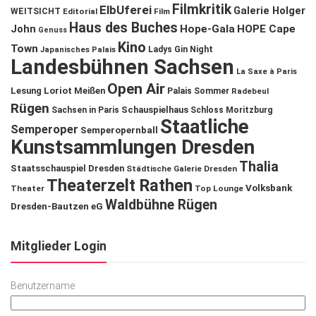
Filmkritik
ElbUferei
Galerie Holger
WEITSICHT
Editorial
Film
Haus des Buches
John
Hope-Gala
HOPE Cape
Genuss
Kino
Town
Ladys Gin Night
Japanisches Palais
Landesbühnen Sachsen
La Saxe à Paris
Open Air
Lesung
Loriot
Meißen
Palais Sommer
Radebeul
Rügen
Schauspielhaus
Sachsen in Paris
Schloss Moritzburg
Staatliche
Semperoper
Semperopernball
Kunstsammlungen Dresden
Thalia
Staatsschauspiel Dresden
Städtische Galerie Dresden
Theaterzelt Rathen
Volksbank
Theater
Top Lounge
Waldbühne Rügen
Dresden-Bautzen eG
Mitglieder Login
Benutzername