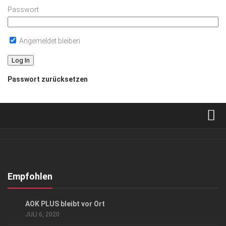
Passwort
Angemeldet bleiben
Passwort zurücksetzen
Verkaufsstellen
Abonnement
Kontakt, Impressum
Empfohlen
Datenschutzerklärung
ANZEIGE
AOK PLUS bleibt vor Ort
AGB
JULI 6, 2020