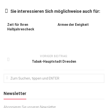
Kunst & Kultur
Sie interessieren Sich möglichweise auch für:
Lifestyle
Ausflug & Reise
Zeit für Ihren
Armee der Ewigkeit
Halbjahrescheck
Podcast
Top Branchen
SACHSEN IN PARIS
VORIGER BEITRAG:
Tabak-Hauptstadt Dresden
Newsletter
Abonnieren Sie unseren Newsletter