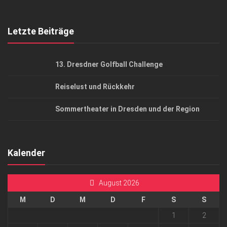
Top Gesundheitsforum Dresden / Ostsachsen
Mediadaten
Letzte Beiträge
13. Dresdner Golfball Challenge
Reiselust und Rückkehr
Sommertheater in Dresden und der Region
Kalender
August 2026
M
D
M
D
F
S
S
1
2