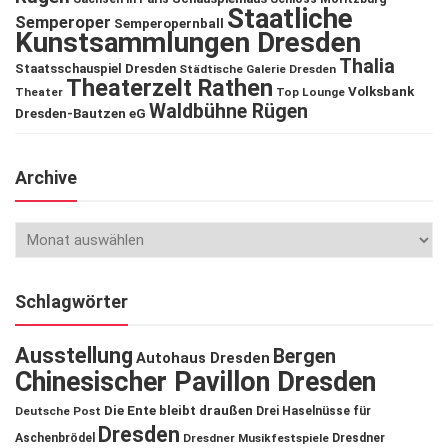
Staatliche
Semperoper
Semperopernball
Kunstsammlungen Dresden
Thalia
Staatsschauspiel Dresden
Städtische Galerie Dresden
Theaterzelt Rathen
Volksbank
Theater
Top Lounge
Waldbühne Rügen
Dresden-Bautzen eG
Archive
Schlagwörter
Ausstellung
Bergen
Autohaus Dresden
Chinesischer Pavillon Dresden
Die Ente bleibt draußen
Deutsche Post
Drei Haselnüsse für
Dresden
Aschenbrödel
Dresdner Musikfestspiele
Dresdner