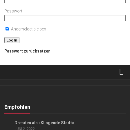
Passwort
Angemeldet bleiben
Passwort zurücksetzen
Verkaufsstellen
Abonnement
Kontakt, Impressum
Empfohlen
Datenschutzerklärung
EVENTS
/
KUNST & KULTUR
Dresden als »Klingende Stadt«
AGB
JUNI 2, 2022