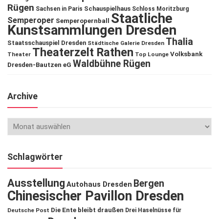
Rügen
Schauspielhaus
Sachsen in Paris
Schloss Moritzburg
Staatliche
Semperoper
Semperopernball
Kunstsammlungen Dresden
Thalia
Staatsschauspiel Dresden
Städtische Galerie Dresden
Theaterzelt Rathen
Volksbank
Theater
Top Lounge
Waldbühne Rügen
Dresden-Bautzen eG
Archive
Schlagwörter
Ausstellung
Bergen
Autohaus Dresden
Chinesischer Pavillon Dresden
Die Ente bleibt draußen
Deutsche Post
Drei Haselnüsse für