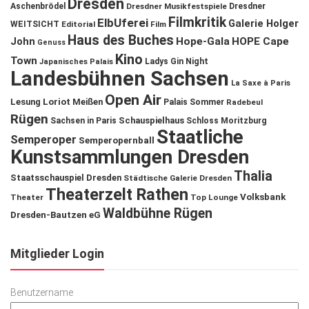
Dresden
Aschenbrödel
Dresdner Musikfestspiele
Dresdner
Filmkritik
ElbUferei
Galerie Holger
WEITSICHT
Editorial
Film
Haus des Buches
John
Hope-Gala
HOPE Cape
Genuss
Kino
Town
Ladys Gin Night
Japanisches Palais
Landesbühnen Sachsen
La Saxe à Paris
Open Air
Lesung
Loriot
Meißen
Palais Sommer
Radebeul
Rügen
Schauspielhaus
Sachsen in Paris
Schloss Moritzburg
Staatliche
Semperoper
Semperopernball
Kunstsammlungen Dresden
Thalia
Staatsschauspiel Dresden
Städtische Galerie Dresden
Theaterzelt Rathen
Volksbank
Theater
Top Lounge
Waldbühne Rügen
Dresden-Bautzen eG
Mitglieder Login
Benutzername