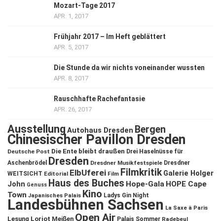
Mozart-Tage 2017
APR. 1, 2017
Frühjahr 2017 – Im Heft geblättert
APR. 5, 2017
Die Stunde da wir nichts voneinander wussten
APR. 8, 2017
Rauschhafte Rachefantasie
APR. 26, 2017
Ausstellung
Bergen
Autohaus Dresden
Chinesischer Pavillon Dresden
Die Ente bleibt draußen
Deutsche Post
Drei Haselnüsse für
Dresden
Aschenbrödel
Dresdner Musikfestspiele
Dresdner
Filmkritik
ElbUferei
Galerie Holger
WEITSICHT
Editorial
Film
Haus des Buches
John
Hope-Gala
HOPE Cape
Genuss
Kino
Town
Ladys Gin Night
Japanisches Palais
Landesbühnen Sachsen
La Saxe à Paris
Open Air
Lesung
Loriot
Meißen
Palais Sommer
Radebeul