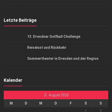
Top Gesundheitsforum Dresden / Ostsachsen
Mediadaten
Letzte Beiträge
13. Dresdner Golfball Challenge
Reiselust und Rückkehr
Sommertheater in Dresden und der Region
Kalender
August 2026
M
D
M
D
F
S
S
1
2