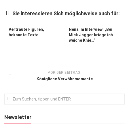
Kunst & Kultur
Sie interessieren Sich möglichweise auch für:
Lifestyle
Ausflug & Reise
Vertraute Figuren,
Nena im Interview: „Bei
bekannte Texte
Mick Jagger kriege ich
Podcast
weiche Knie…“
Top Branchen
SACHSEN IN PARIS
VORIGER BEITRAG:
Königliche Verwöhnmomente
Newsletter