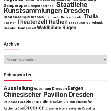
Staatliche
Semperoper
Semperopernball
Kunstsammlungen Dresden
Thalia
Staatsschauspiel Dresden
Städtische Galerie Dresden
Theaterzelt Rathen
Volksbank
Theater
Top Lounge
Waldbühne Rügen
Dresden-Bautzen eG
Archive
Schlagwörter
Ausstellung
Bergen
Autohaus Dresden
Chinesischer Pavillon Dresden
Die Ente bleibt draußen
Deutsche Post
Drei Haselnüsse für
Dresden
Aschenbrödel
Dresdner Musikfestspiele
Dresdner