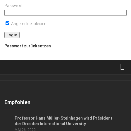
Passwort
Angemeldet bleiben
Passwort zurücksetzen
Verkaufsstellen
Abonnement
Kontakt, Impressum
Empfohlen
Datenschutzerklärung
GESELLSCHAFT
Professor Hans Müller-Steinhagen wird Präsident
AGB
der Dresden International University
MAI 26, 2020