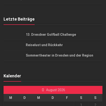
Top Gesundheitsforum Dresden / Ostsachsen
Mediadaten
Letzte Beiträge
13. Dresdner Golfball Challenge
Reiselust und Rückkehr
Sommertheater in Dresden und der Region
Kalender
August 2026
M
D
M
D
F
S
S
1
2