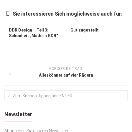
Kunst & Kultur
Sie interessieren Sich möglichweise auch für:
Lifestyle
Ausflug & Reise
DDR Design – Teil 3:
Gut zugestellt
Schönheit „Made in GDR“
Podcast
Top Branchen
SACHSEN IN PARIS
VORIGER BEITRAG:
Alleskönner auf vier Rädern
Newsletter
Abonnieren Sie unseren Newsletter