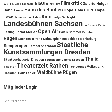
Filmkritik
ElbUferei
Galerie Holger
WEITSICHT
Editorial
Film
Haus des Buches
John
Hope-Gala
HOPE Cape
Genuss
Kino
Town
Ladys Gin Night
Japanisches Palais
Landesbühnen Sachsen
La Saxe à Paris
Open Air
Lesung
Loriot
Meißen
Palais Sommer
Radebeul
Rügen
Schauspielhaus
Sachsen in Paris
Schloss Moritzburg
Staatliche
Semperoper
Semperopernball
Kunstsammlungen Dresden
Thalia
Staatsschauspiel Dresden
Städtische Galerie Dresden
Theaterzelt Rathen
Volksbank
Theater
Top Lounge
Waldbühne Rügen
Dresden-Bautzen eG
Mitglieder Login
Benutzername