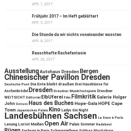
APR. 1, 2017
Frühjahr 2017 – Im Heft geblättert
APR. 5, 2017
Die Stunde da wir nichts voneinander wussten
APR. 8, 2017
Rauschhafte Rachefantasie
APR. 26, 2017
Ausstellung
Bergen
Autohaus Dresden
Chinesischer Pavillon Dresden
Die Ente bleibt draußen
Deutsche Post
Drei Haselnüsse für
Dresden
Aschenbrödel
Dresdner Musikfestspiele
Dresdner
Filmkritik
ElbUferei
Galerie Holger
WEITSICHT
Editorial
Film
Haus des Buches
John
Hope-Gala
HOPE Cape
Genuss
Kino
Town
Ladys Gin Night
Japanisches Palais
Landesbühnen Sachsen
La Saxe à Paris
Open Air
Lesung
Loriot
Meißen
Palais Sommer
Radebeul
Rügen
Schauspielhaus
Sachsen in Paris
Schloss Moritzburg