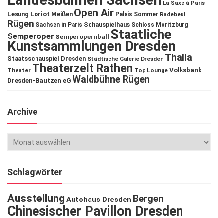
Landesbühnen Sachsen
La Saxe à Paris
Open Air
Lesung
Loriot
Meißen
Palais Sommer
Radebeul
Rügen
Schauspielhaus
Sachsen in Paris
Schloss Moritzburg
Staatliche
Semperoper
Semperopernball
Kunstsammlungen Dresden
Thalia
Staatsschauspiel Dresden
Städtische Galerie Dresden
Theaterzelt Rathen
Volksbank
Theater
Top Lounge
Waldbühne Rügen
Dresden-Bautzen eG
Archive
Schlagwörter
Ausstellung
Bergen
Autohaus Dresden
Chinesischer Pavillon Dresden