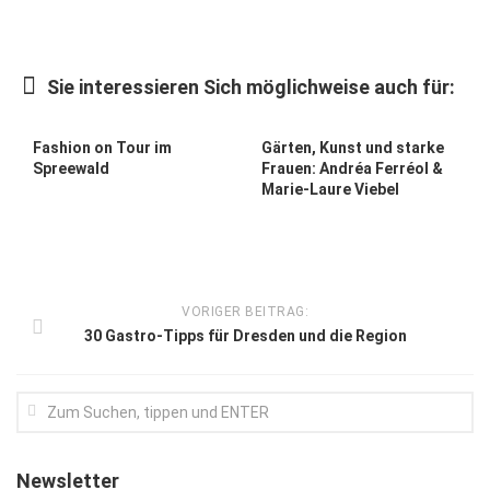
Kunst & Kultur
Lifestyle
Sie interessieren Sich möglichweise auch für:
Ausflug & Reise
Fashion on Tour im
Gärten, Kunst und starke
Podcast
Spreewald
Frauen: Andréa Ferréol &
Marie-Laure Viebel
Top Branchen
SACHSEN IN PARIS
VORIGER BEITRAG:
30 Gastro-Tipps für Dresden und die Region
Newsletter