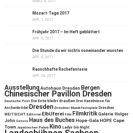
MÄRZ 4, 2017
Mozart-Tage 2017
APR. 1, 2017
Frühjahr 2017 – Im Heft geblättert
APR. 5, 2017
Die Stunde da wir nichts voneinander wussten
APR. 8, 2017
Rauschhafte Rachefantasie
APR. 26, 2017
Ausstellung
Bergen
Autohaus Dresden
Chinesischer Pavillon Dresden
Die Ente bleibt draußen
Deutsche Post
Drei Haselnüsse für
Dresden
Aschenbrödel
Dresdner Musikfestspiele
Dresdner
Filmkritik
ElbUferei
Galerie Holger
WEITSICHT
Editorial
Film
Haus des Buches
John
Hope-Gala
HOPE Cape
Genuss
Kino
Town
Ladys Gin Night
Japanisches Palais