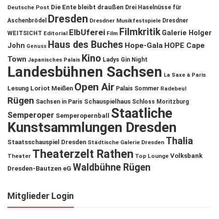
Die Ente bleibt draußen
Deutsche Post
Drei Haselnüsse für
Dresden
Aschenbrödel
Dresdner Musikfestspiele
Dresdner
Filmkritik
ElbUferei
Galerie Holger
WEITSICHT
Editorial
Film
Haus des Buches
John
Hope-Gala
HOPE Cape
Genuss
Kino
Town
Ladys Gin Night
Japanisches Palais
Landesbühnen Sachsen
La Saxe à Paris
Open Air
Lesung
Loriot
Meißen
Palais Sommer
Radebeul
Rügen
Schauspielhaus
Sachsen in Paris
Schloss Moritzburg
Staatliche
Semperoper
Semperopernball
Kunstsammlungen Dresden
Thalia
Staatsschauspiel Dresden
Städtische Galerie Dresden
Theaterzelt Rathen
Volksbank
Theater
Top Lounge
Waldbühne Rügen
Dresden-Bautzen eG
Mitglieder Login