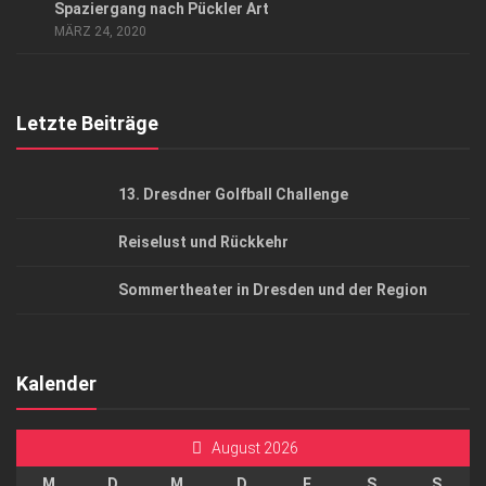
Spaziergang nach Pückler Art
AGB
MÄRZ 24, 2020
Top Gesundheitsforum Dresden / Ostsachsen
Mediadaten
Letzte Beiträge
13. Dresdner Golfball Challenge
Reiselust und Rückkehr
Sommertheater in Dresden und der Region
Kalender
August 2026
M
D
M
D
F
S
S