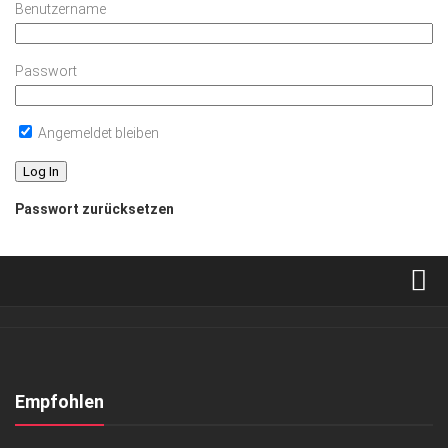
Benutzername
Passwort
Angemeldet bleiben
Passwort zurücksetzen
Verkaufsstellen
Abonnement
Kontakt, Impressum
Empfohlen
Datenschutzerklärung
ARCHITEKTUR & DESIGN
/
HIGHLIGHTS