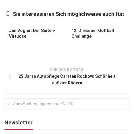
Kunst & Kultur
Sie interessieren Sich möglichweise auch für:
Lifestyle
Ausflug & Reise
Jan Vogler: Der Saiten-
12. Dresdner Golfball
Virtuose
Challenge
Podcast
Top Branchen
SACHSEN IN PARIS
VORIGER BEITRAG:
25 Jahre Autopflege Carsten Rochow: Schönheit
auf vier Rädern
Newsletter