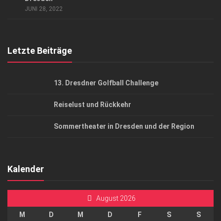
JUNI 28, 2022
Top Gesundheitsforum Dresden / Ostsachsen
Mediadaten
Letzte Beiträge
13. Dresdner Golfball Challenge
Reiselust und Rückkehr
Sommertheater in Dresden und der Region
Kalender
August 2026
M
D
M
D
F
S
S