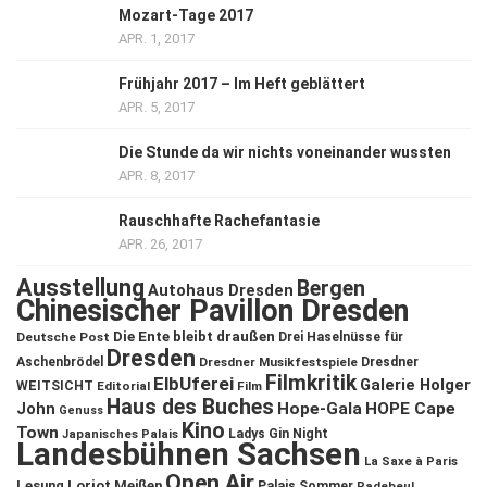
Mozart-Tage 2017
APR. 1, 2017
Frühjahr 2017 – Im Heft geblättert
APR. 5, 2017
Die Stunde da wir nichts voneinander wussten
APR. 8, 2017
Rauschhafte Rachefantasie
APR. 26, 2017
Ausstellung
Bergen
Autohaus Dresden
Chinesischer Pavillon Dresden
Die Ente bleibt draußen
Deutsche Post
Drei Haselnüsse für
Dresden
Aschenbrödel
Dresdner Musikfestspiele
Dresdner
Filmkritik
ElbUferei
Galerie Holger
WEITSICHT
Editorial
Film
Haus des Buches
John
Hope-Gala
HOPE Cape
Genuss
Kino
Town
Ladys Gin Night
Japanisches Palais
Landesbühnen Sachsen
La Saxe à Paris
Open Air
Lesung
Loriot
Meißen
Palais Sommer
Radebeul