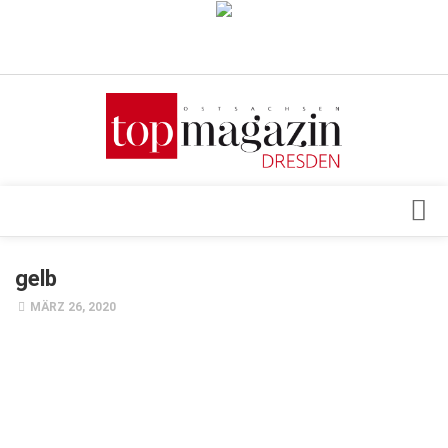
Verkaufsstellen
Abonnement
Kontakt, Impressum
Datenschutzerklärung
AGB
Architektur & Design
gelb
Top Gesundheitsforum Dresden / Ostsachsen
Events
MÄRZ 26, 2020
Mediadaten
Genuss
Geschäft
gesund & schön
Gesellschaft