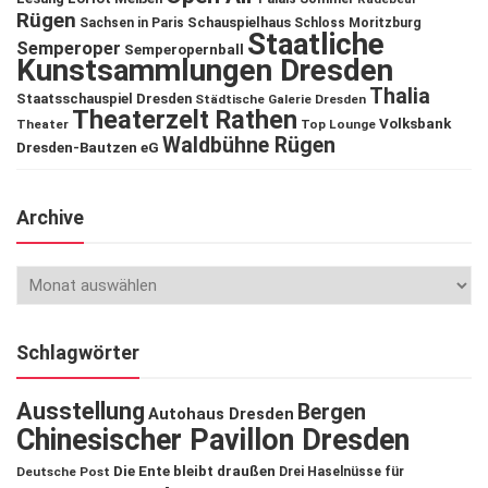
Rügen
Schauspielhaus
Sachsen in Paris
Schloss Moritzburg
Staatliche
Semperoper
Semperopernball
Kunstsammlungen Dresden
Thalia
Staatsschauspiel Dresden
Städtische Galerie Dresden
Theaterzelt Rathen
Volksbank
Theater
Top Lounge
Waldbühne Rügen
Dresden-Bautzen eG
Archive
Schlagwörter
Ausstellung
Bergen
Autohaus Dresden
Chinesischer Pavillon Dresden
Die Ente bleibt draußen
Deutsche Post
Drei Haselnüsse für