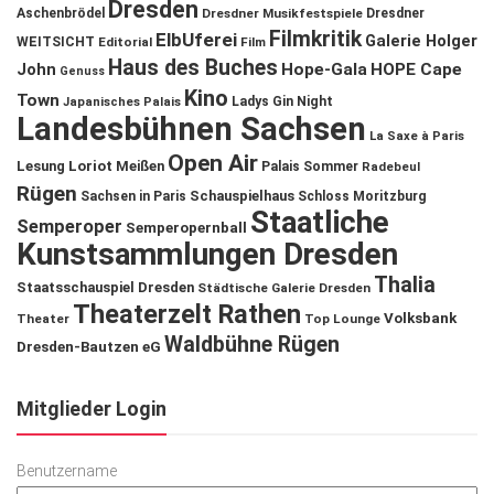
Dresden
Aschenbrödel
Dresdner Musikfestspiele
Dresdner
Filmkritik
ElbUferei
Galerie Holger
WEITSICHT
Editorial
Film
Haus des Buches
John
Hope-Gala
HOPE Cape
Genuss
Kino
Town
Ladys Gin Night
Japanisches Palais
Landesbühnen Sachsen
La Saxe à Paris
Open Air
Lesung
Loriot
Meißen
Palais Sommer
Radebeul
Rügen
Schauspielhaus
Sachsen in Paris
Schloss Moritzburg
Staatliche
Semperoper
Semperopernball
Kunstsammlungen Dresden
Thalia
Staatsschauspiel Dresden
Städtische Galerie Dresden
Theaterzelt Rathen
Volksbank
Theater
Top Lounge
Waldbühne Rügen
Dresden-Bautzen eG
Mitglieder Login
Benutzername