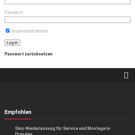
Passwort
Angemeldet bleiben
Passwort zurücksetzen
Verkaufsstellen
Abonnement
Kontakt, Impressum
Empfohlen
Datenschutzerklärung
EVENTS
/
GESCHÄFT
Sinn-Niederlassung für Service und Montage in
AGB
Dresden