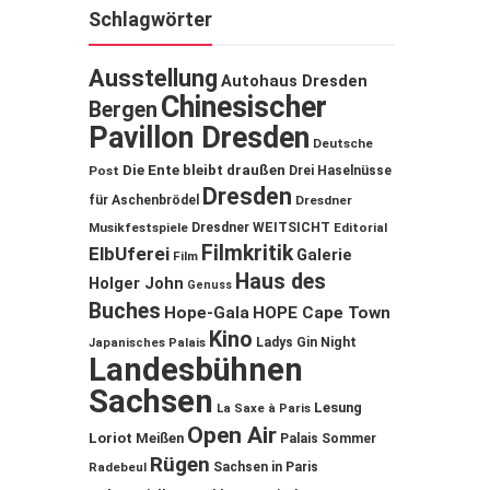
Schlagwörter
Ausstellung
Autohaus Dresden
Chinesischer
Bergen
Pavillon Dresden
Deutsche
Die Ente bleibt draußen
Post
Drei Haselnüsse
Dresden
für Aschenbrödel
Dresdner
Musikfestspiele
Dresdner WEITSICHT
Editorial
Filmkritik
ElbUferei
Galerie
Film
Haus des
Holger John
Genuss
Buches
Hope-Gala
HOPE Cape Town
Kino
Ladys Gin Night
Japanisches Palais
Landesbühnen
Sachsen
Lesung
La Saxe à Paris
Open Air
Loriot
Meißen
Palais Sommer
Rügen
Sachsen in Paris
Radebeul