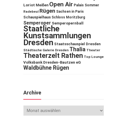
Open Air
Loriot
Meißen
Palais Sommer
Rügen
Sachsen in Paris
Radebeul
Schauspielhaus
Schloss Moritzburg
Semperoper
Semperopernball
Staatliche
Kunstsammlungen
Dresden
Staatsschauspiel Dresden
Thalia
Städtische Galerie Dresden
Theater
Theaterzelt Rathen
Top Lounge
Volksbank Dresden-Bautzen eG
Waldbühne Rügen
Archive