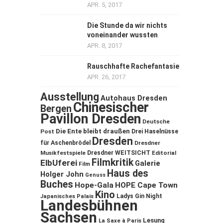
APR. 5, 2017
Die Stunde da wir nichts
voneinander wussten
APR. 8, 2017
Rauschhafte Rachefantasie
APR. 26, 2017
Ausstellung
Autohaus Dresden
Chinesischer
Bergen
Pavillon Dresden
Deutsche
Die Ente bleibt draußen
Post
Drei Haselnüsse
Dresden
für Aschenbrödel
Dresdner
Musikfestspiele
Dresdner WEITSICHT
Editorial
Filmkritik
ElbUferei
Galerie
Film
Haus des
Holger John
Genuss
Buches
Hope-Gala
HOPE Cape Town
Kino
Ladys Gin Night
Japanisches Palais
Landesbühnen
Sachsen
Lesung
La Saxe à Paris