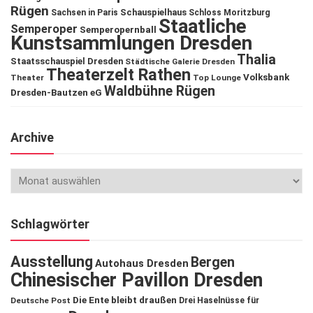
Rügen
Schauspielhaus
Sachsen in Paris
Schloss Moritzburg
Staatliche
Semperoper
Semperopernball
Kunstsammlungen Dresden
Thalia
Staatsschauspiel Dresden
Städtische Galerie Dresden
Theaterzelt Rathen
Volksbank
Theater
Top Lounge
Waldbühne Rügen
Dresden-Bautzen eG
Archive
Schlagwörter
Ausstellung
Bergen
Autohaus Dresden
Chinesischer Pavillon Dresden
Die Ente bleibt draußen
Deutsche Post
Drei Haselnüsse für