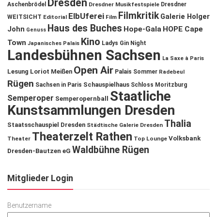
Dresden
Aschenbrödel
Dresdner Musikfestspiele
Dresdner
Filmkritik
ElbUferei
Galerie Holger
WEITSICHT
Editorial
Film
Haus des Buches
John
Hope-Gala
HOPE Cape
Genuss
Kino
Town
Ladys Gin Night
Japanisches Palais
Landesbühnen Sachsen
La Saxe à Paris
Open Air
Lesung
Loriot
Meißen
Palais Sommer
Radebeul
Rügen
Schauspielhaus
Sachsen in Paris
Schloss Moritzburg
Staatliche
Semperoper
Semperopernball
Kunstsammlungen Dresden
Thalia
Staatsschauspiel Dresden
Städtische Galerie Dresden
Theaterzelt Rathen
Volksbank
Theater
Top Lounge
Waldbühne Rügen
Dresden-Bautzen eG
Mitglieder Login
Benutzername