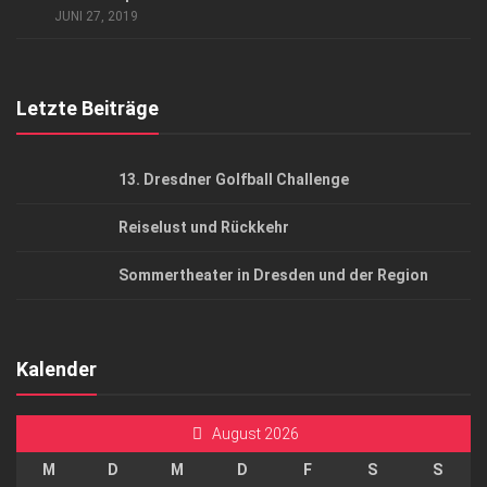
JUNI 27, 2019
Top Gesundheitsforum Dresden / Ostsachsen
Mediadaten
Letzte Beiträge
13. Dresdner Golfball Challenge
Reiselust und Rückkehr
Sommertheater in Dresden und der Region
Kalender
August 2026
M
D
M
D
F
S
S