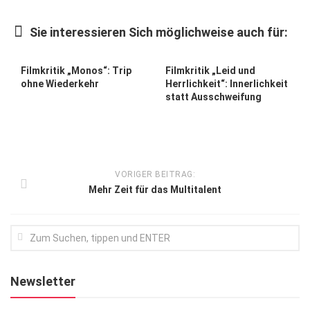
Kunst & Kultur
Sie interessieren Sich möglichweise auch für:
Lifestyle
Ausflug & Reise
Filmkritik „Monos“: Trip
Filmkritik „Leid und
ohne Wiederkehr
Herrlichkeit“: Innerlichkeit
Podcast
statt Ausschweifung
Top Branchen
SACHSEN IN PARIS
VORIGER BEITRAG:
Mehr Zeit für das Multitalent
Newsletter