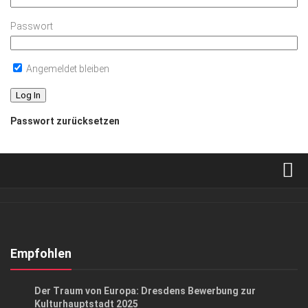
Passwort
Angemeldet bleiben
Passwort zurücksetzen
Verkaufsstellen
Abonnement
Kontakt, Impressum
Empfohlen
Datenschutzerklärung
GESELLSCHAFT
/
KUNST & KULTUR
Der Traum von Europa: Dresdens Bewerbung zur
AGB
Kulturhauptstadt 2025