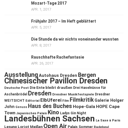
Mozart-Tage 2017
APR. 1, 2017
Frühjahr 2017 – Im Heft geblättert
APR. 5, 2017
Die Stunde da wir nichts voneinander wussten
APR. 8, 2017
Rauschhafte Rachefantasie
APR. 26, 2017
Ausstellung
Bergen
Autohaus Dresden
Chinesischer Pavillon Dresden
Die Ente bleibt draußen
Deutsche Post
Drei Haselnüsse für
Dresden
Aschenbrödel
Dresdner Musikfestspiele
Dresdner
Filmkritik
ElbUferei
Galerie Holger
WEITSICHT
Editorial
Film
Haus des Buches
John
Hope-Gala
HOPE Cape
Genuss
Kino
Town
Ladys Gin Night
Japanisches Palais
Landesbühnen Sachsen
La Saxe à Paris
Open Air
Lesung
Loriot
Meißen
Palais Sommer
Radebeul