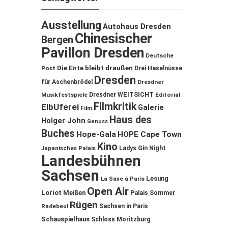
Ausstellung
Autohaus Dresden
Chinesischer
Bergen
Pavillon Dresden
Deutsche
Die Ente bleibt draußen
Post
Drei Haselnüsse
Dresden
für Aschenbrödel
Dresdner
Musikfestspiele
Dresdner WEITSICHT
Editorial
Filmkritik
ElbUferei
Galerie
Film
Haus des
Holger John
Genuss
Buches
Hope-Gala
HOPE Cape Town
Kino
Ladys Gin Night
Japanisches Palais
Landesbühnen
Sachsen
Lesung
La Saxe à Paris
Open Air
Loriot
Meißen
Palais Sommer
Rügen
Sachsen in Paris
Radebeul
Schauspielhaus
Schloss Moritzburg