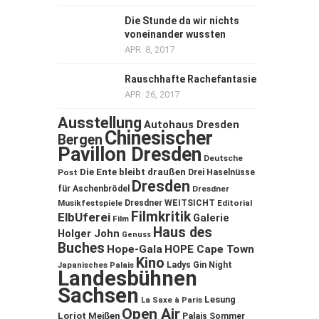
Die Stunde da wir nichts
voneinander wussten
APR. 8, 2017
Rauschhafte Rachefantasie
APR. 26, 2017
Ausstellung
Autohaus Dresden
Chinesischer
Bergen
Pavillon Dresden
Deutsche
Die Ente bleibt draußen
Post
Drei Haselnüsse
Dresden
für Aschenbrödel
Dresdner
Musikfestspiele
Dresdner WEITSICHT
Editorial
Filmkritik
ElbUferei
Galerie
Film
Haus des
Holger John
Genuss
Buches
Hope-Gala
HOPE Cape Town
Kino
Ladys Gin Night
Japanisches Palais
Landesbühnen
Sachsen
Lesung
La Saxe à Paris
Open Air
Loriot
Meißen
Palais Sommer