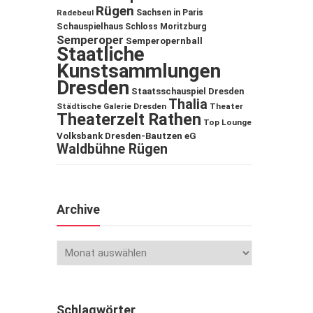
Rügen
Sachsen in Paris
Radebeul
Schauspielhaus
Schloss Moritzburg
Semperoper
Semperopernball
Staatliche
Kunstsammlungen
Dresden
Staatsschauspiel Dresden
Thalia
Städtische Galerie Dresden
Theater
Theaterzelt Rathen
Top Lounge
Volksbank Dresden-Bautzen eG
Waldbühne Rügen
Archive
Schlagwörter