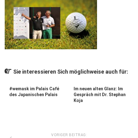
Gesellschaft
Kunst & Kultur
Lifestyle
Ausflug & Reise
Podcast
Top Branchen
Sie interessieren Sich möglichweise auch für:
SACHSEN IN PARIS
#wemask im Palais Café
Im neuen alten Glanz: Im
des Japanischen Palais
Gespräch mit Dr. Stephan
Koja
VORIGER BEITRAG: