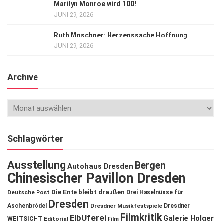
Marilyn Monroe wird 100!
JUNI 29, 2026
Ruth Moschner: Herzenssache Hoffnung
JUNI 29, 2026
Archive
Schlagwörter
Ausstellung
Bergen
Autohaus Dresden
Chinesischer Pavillon Dresden
Die Ente bleibt draußen
Deutsche Post
Drei Haselnüsse für
Dresden
Aschenbrödel
Dresdner Musikfestspiele
Dresdner
Filmkritik
ElbUferei
Galerie Holger
WEITSICHT
Editorial
Film