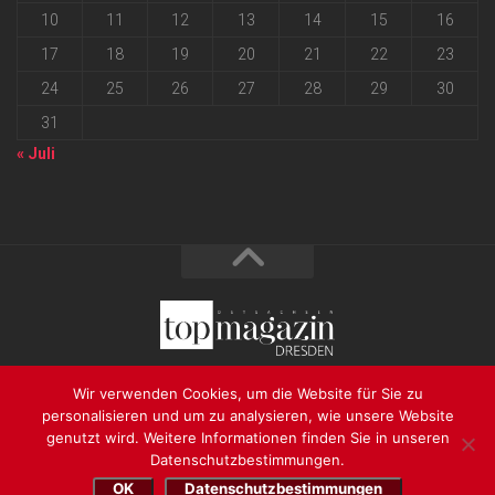
10
11
12
13
14
15
16
17
18
19
20
21
22
23
24
25
26
27
28
29
30
31
« Juli
2026 progressmedia Verlag & Werbeagentur GmbH • Bautzner
Wir verwenden Cookies, um die Website für Sie zu
Landstraße 62 • 01324 Dresden
personalisieren und um zu analysieren, wie unsere Website
genutzt wird. Weitere Informationen finden Sie in unseren
Datenschutzbestimmungen.
OK
Datenschutzbestimmungen