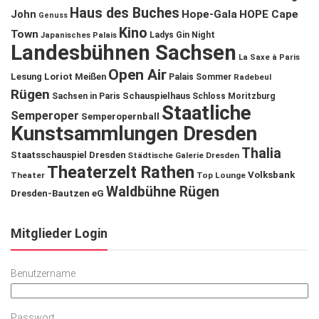
Haus des Buches
John
Hope-Gala
HOPE Cape
Genuss
Kino
Town
Ladys Gin Night
Japanisches Palais
Landesbühnen Sachsen
La Saxe à Paris
Open Air
Lesung
Loriot
Meißen
Palais Sommer
Radebeul
Rügen
Schauspielhaus
Sachsen in Paris
Schloss Moritzburg
Staatliche
Semperoper
Semperopernball
Kunstsammlungen Dresden
Thalia
Staatsschauspiel Dresden
Städtische Galerie Dresden
Theaterzelt Rathen
Volksbank
Theater
Top Lounge
Waldbühne Rügen
Dresden-Bautzen eG
Mitglieder Login
Benutzername
Passwort