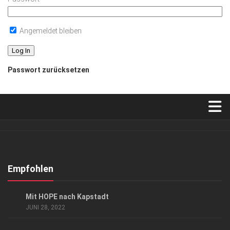
Angemeldet bleiben
Passwort zurücksetzen
Verkaufsstellen
Abonnement
Kontakt, Impressum
Empfohlen
Datenschutzerklärung
GESELLSCHAFT
Mit HOPE nach Kapstadt
AGB
JUNI 28, 2022
Top Gesundheitsforum Dresden / Ostsachsen