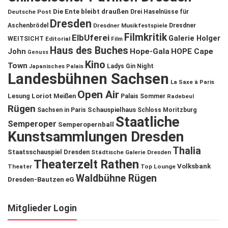
Die Ente bleibt draußen
Deutsche Post
Drei Haselnüsse für
Dresden
Aschenbrödel
Dresdner Musikfestspiele
Dresdner
Filmkritik
ElbUferei
Galerie Holger
WEITSICHT
Editorial
Film
Haus des Buches
John
Hope-Gala
HOPE Cape
Genuss
Kino
Town
Ladys Gin Night
Japanisches Palais
Landesbühnen Sachsen
La Saxe à Paris
Open Air
Lesung
Loriot
Meißen
Palais Sommer
Radebeul
Rügen
Schauspielhaus
Sachsen in Paris
Schloss Moritzburg
Staatliche
Semperoper
Semperopernball
Kunstsammlungen Dresden
Thalia
Staatsschauspiel Dresden
Städtische Galerie Dresden
Theaterzelt Rathen
Volksbank
Theater
Top Lounge
Waldbühne Rügen
Dresden-Bautzen eG
Mitglieder Login