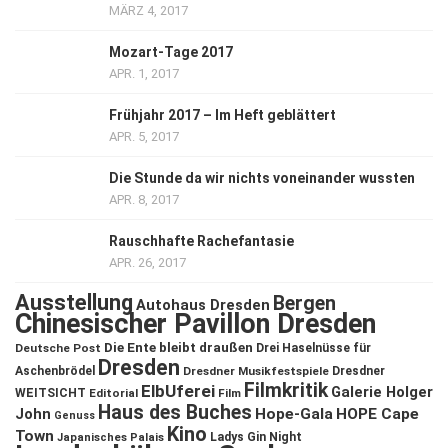
MÄRZ 4, 2017
Mozart-Tage 2017
APR. 1, 2017
Frühjahr 2017 – Im Heft geblättert
APR. 5, 2017
Die Stunde da wir nichts voneinander wussten
APR. 8, 2017
Rauschhafte Rachefantasie
APR. 26, 2017
Ausstellung
Bergen
Autohaus Dresden
Chinesischer Pavillon Dresden
Die Ente bleibt draußen
Deutsche Post
Drei Haselnüsse für
Dresden
Aschenbrödel
Dresdner Musikfestspiele
Dresdner
Filmkritik
ElbUferei
Galerie Holger
WEITSICHT
Editorial
Film
Haus des Buches
John
Hope-Gala
HOPE Cape
Genuss
Kino
Town
Ladys Gin Night
Japanisches Palais