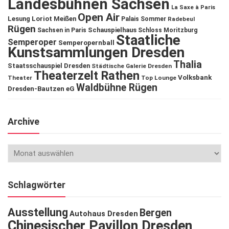
Landesbühnen Sachsen
La Saxe à Paris
Open Air
Lesung
Loriot
Meißen
Palais Sommer
Radebeul
Rügen
Schauspielhaus
Sachsen in Paris
Schloss Moritzburg
Staatliche
Semperoper
Semperopernball
Kunstsammlungen Dresden
Thalia
Staatsschauspiel Dresden
Städtische Galerie Dresden
Theaterzelt Rathen
Volksbank
Theater
Top Lounge
Waldbühne Rügen
Dresden-Bautzen eG
Archive
Schlagwörter
Ausstellung
Bergen
Autohaus Dresden
Chinesischer Pavillon Dresden