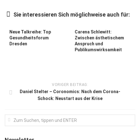
Kunst & Kultur
Sie interessieren Sich möglichweise auch für:
Lifestyle
Ausflug & Reise
Neue Talkreihe: Top
Carena Schlewitt:
Gesundheitsforum
Zwischen ästhetischem
Podcast
Dresden
Anspruch und
Publikumswirksamkeit
Top Branchen
SACHSEN IN PARIS
VORIGER BEITRAG:
Daniel Stelter – Coronomics: Nach dem Corona-
Schock: Neustart aus der Krise
Newsletter