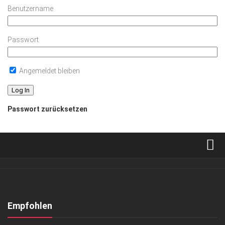
Benutzername
Passwort
Angemeldet bleiben
Passwort zurücksetzen
Verkaufsstellen
Abonnement
Kontakt, Impressum
Empfohlen
Datenschutzerklärung
ANZEIGE