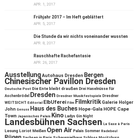
APR. 1, 2017
Frühjahr 2017 – Im Heft geblättert
APR. 5, 2017
Die Stunde da wir nichts voneinander wussten
APR. 8, 2017
Rauschhafte Rachefantasie
APR. 26, 2017
Ausstellung
Bergen
Autohaus Dresden
Chinesischer Pavillon Dresden
Die Ente bleibt draußen
Deutsche Post
Drei Haselnüsse für
Dresden
Aschenbrödel
Dresdner Musikfestspiele
Dresdner
Filmkritik
ElbUferei
Galerie Holger
WEITSICHT
Editorial
Film
Haus des Buches
John
Hope-Gala
HOPE Cape
Genuss
Kino
Town
Ladys Gin Night
Japanisches Palais
Landesbühnen Sachsen
La Saxe à Paris
Open Air
Lesung
Loriot
Meißen
Palais Sommer
Radebeul
Rügen
Schauspielhaus
Sachsen in Paris
Schloss Moritzburg