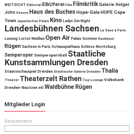
Filmkritik
ElbUferei
Galerie Holger
WEITSICHT
Editorial
Film
Haus des Buches
John
Hope-Gala
HOPE Cape
Genuss
Kino
Town
Ladys Gin Night
Japanisches Palais
Landesbühnen Sachsen
La Saxe à Paris
Open Air
Lesung
Loriot
Meißen
Palais Sommer
Radebeul
Rügen
Schauspielhaus
Sachsen in Paris
Schloss Moritzburg
Staatliche
Semperoper
Semperopernball
Kunstsammlungen Dresden
Thalia
Staatsschauspiel Dresden
Städtische Galerie Dresden
Theaterzelt Rathen
Volksbank
Theater
Top Lounge
Waldbühne Rügen
Dresden-Bautzen eG
Mitglieder Login
Benutzername