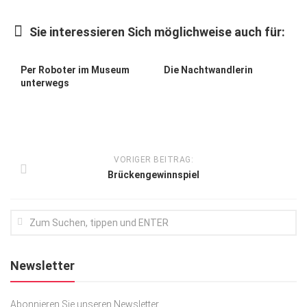
Kunst & Kultur
Sie interessieren Sich möglichweise auch für:
Lifestyle
Ausflug & Reise
Per Roboter im Museum
Die Nachtwandlerin
unterwegs
Podcast
Top Branchen
SACHSEN IN PARIS
VORIGER BEITRAG:
Brückengewinnspiel
Newsletter
Abonnieren Sie unseren Newsletter