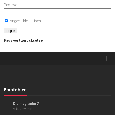
Passwort
Angemeldet bleiben
Passwort zurücksetzen
Verkaufsstellen
Abonnement
Kontakt, Impressum
Empfohlen
Datenschutzerklärung
EVENTS
/
GESELLSCHAFT
Die magische 7
AGB
MÄRZ 22, 2019