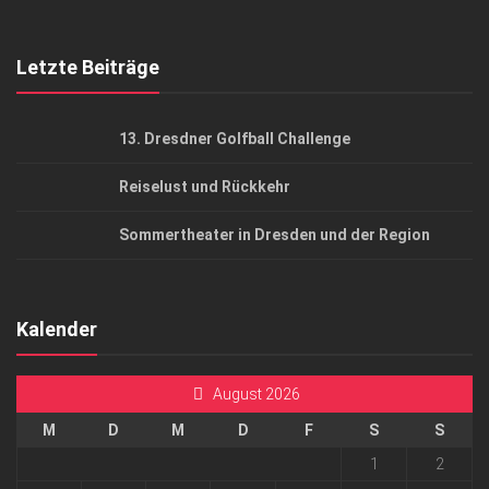
Top Gesundheitsforum Dresden / Ostsachsen
Mediadaten
Letzte Beiträge
13. Dresdner Golfball Challenge
Reiselust und Rückkehr
Sommertheater in Dresden und der Region
Kalender
August 2026
M
D
M
D
F
S
S
1
2