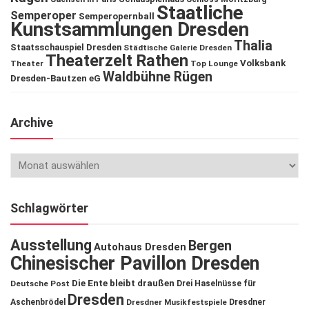
Staatliche
Semperoper
Semperopernball
Kunstsammlungen Dresden
Thalia
Staatsschauspiel Dresden
Städtische Galerie Dresden
Theaterzelt Rathen
Volksbank
Theater
Top Lounge
Waldbühne Rügen
Dresden-Bautzen eG
Archive
Schlagwörter
Ausstellung
Bergen
Autohaus Dresden
Chinesischer Pavillon Dresden
Die Ente bleibt draußen
Deutsche Post
Drei Haselnüsse für
Dresden
Aschenbrödel
Dresdner Musikfestspiele
Dresdner