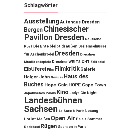
Schlagwörter
Ausstellung
Autohaus Dresden
Chinesischer
Bergen
Pavillon Dresden
Deutsche
Die Ente bleibt draußen
Post
Drei Haselnüsse
Dresden
für Aschenbrödel
Dresdner
Musikfestspiele
Dresdner WEITSICHT
Editorial
Filmkritik
ElbUferei
Galerie
Film
Haus des
Holger John
Genuss
Buches
Hope-Gala
HOPE Cape Town
Kino
Ladys Gin Night
Japanisches Palais
Landesbühnen
Sachsen
Lesung
La Saxe à Paris
Open Air
Loriot
Meißen
Palais Sommer
Rügen
Sachsen in Paris
Radebeul