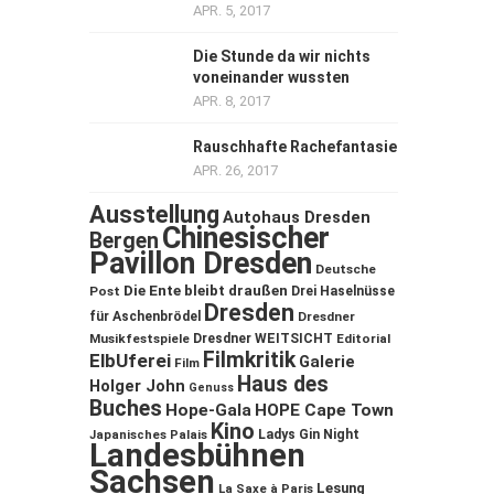
APR. 5, 2017
Die Stunde da wir nichts
voneinander wussten
APR. 8, 2017
Rauschhafte Rachefantasie
APR. 26, 2017
Ausstellung
Autohaus Dresden
Chinesischer
Bergen
Pavillon Dresden
Deutsche
Die Ente bleibt draußen
Post
Drei Haselnüsse
Dresden
für Aschenbrödel
Dresdner
Musikfestspiele
Dresdner WEITSICHT
Editorial
Filmkritik
ElbUferei
Galerie
Film
Haus des
Holger John
Genuss
Buches
Hope-Gala
HOPE Cape Town
Kino
Ladys Gin Night
Japanisches Palais
Landesbühnen
Sachsen
Lesung
La Saxe à Paris