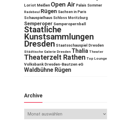
Open Air
Loriot
Meißen
Palais Sommer
Rügen
Sachsen in Paris
Radebeul
Schauspielhaus
Schloss Moritzburg
Semperoper
Semperopernball
Staatliche
Kunstsammlungen
Dresden
Staatsschauspiel Dresden
Thalia
Städtische Galerie Dresden
Theater
Theaterzelt Rathen
Top Lounge
Volksbank Dresden-Bautzen eG
Waldbühne Rügen
Archive