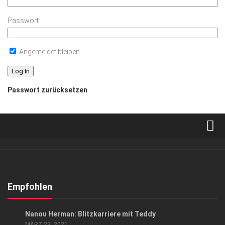
Passwort
Angemeldet bleiben
Passwort zurücksetzen
Verkaufsstellen
Abonnement
Kontakt, Impressum
Empfohlen
Datenschutzerklärung
GESELLSCHAFT
/
GESELLSCHAFT
Nanou Herman: Blitzkarriere mit Teddy
AGB
MÄRZ 23, 2021