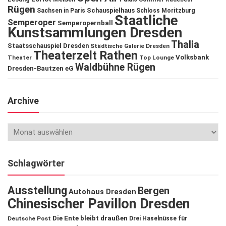
Rügen
Schauspielhaus
Sachsen in Paris
Schloss Moritzburg
Staatliche
Semperoper
Semperopernball
Kunstsammlungen Dresden
Thalia
Staatsschauspiel Dresden
Städtische Galerie Dresden
Theaterzelt Rathen
Volksbank
Theater
Top Lounge
Waldbühne Rügen
Dresden-Bautzen eG
Archive
Schlagwörter
Ausstellung
Bergen
Autohaus Dresden
Chinesischer Pavillon Dresden
Die Ente bleibt draußen
Deutsche Post
Drei Haselnüsse für