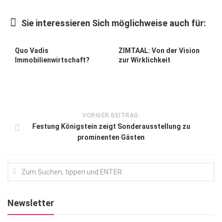
Kunst & Kultur
Sie interessieren Sich möglichweise auch für:
Lifestyle
Ausflug & Reise
Quo Vadis
ZIMTAAL: Von der Vision
Immobilienwirtschaft?
zur Wirklichkeit
Podcast
Top Branchen
SACHSEN IN PARIS
VORIGER BEITRAG:
Festung Königstein zeigt Sonderausstellung zu
prominenten Gästen
Newsletter