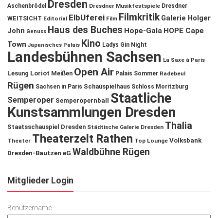
Dresden
Aschenbrödel
Dresdner Musikfestspiele
Dresdner
Filmkritik
ElbUferei
Galerie Holger
WEITSICHT
Editorial
Film
Haus des Buches
John
Hope-Gala
HOPE Cape
Genuss
Kino
Town
Ladys Gin Night
Japanisches Palais
Landesbühnen Sachsen
La Saxe à Paris
Open Air
Lesung
Loriot
Meißen
Palais Sommer
Radebeul
Rügen
Schauspielhaus
Sachsen in Paris
Schloss Moritzburg
Staatliche
Semperoper
Semperopernball
Kunstsammlungen Dresden
Thalia
Staatsschauspiel Dresden
Städtische Galerie Dresden
Theaterzelt Rathen
Volksbank
Theater
Top Lounge
Waldbühne Rügen
Dresden-Bautzen eG
Mitglieder Login
Benutzername