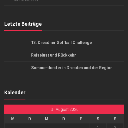
Top Gesundheitsforum Dresden / Ostsachsen
Mediadaten
Letzte Beiträge
13. Dresdner Golfball Challenge
Reiselust und Rückkehr
Sommertheater in Dresden und der Region
Kalender
August 2026
M
D
M
D
F
S
S
1
2