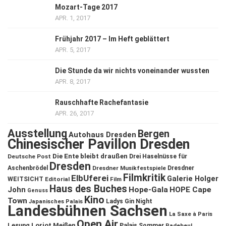
Mozart-Tage 2017
APR. 1, 2017
Frühjahr 2017 – Im Heft geblättert
APR. 5, 2017
Die Stunde da wir nichts voneinander wussten
APR. 8, 2017
Rauschhafte Rachefantasie
APR. 26, 2017
Ausstellung
Bergen
Autohaus Dresden
Chinesischer Pavillon Dresden
Die Ente bleibt draußen
Deutsche Post
Drei Haselnüsse für
Dresden
Aschenbrödel
Dresdner Musikfestspiele
Dresdner
Filmkritik
ElbUferei
Galerie Holger
WEITSICHT
Editorial
Film
Haus des Buches
John
Hope-Gala
HOPE Cape
Genuss
Kino
Town
Ladys Gin Night
Japanisches Palais
Landesbühnen Sachsen
La Saxe à Paris
Open Air
Lesung
Loriot
Meißen
Palais Sommer
Radebeul