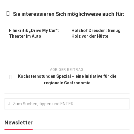
Kunst & Kultur
Sie interessieren Sich möglichweise auch für:
Lifestyle
Ausflug & Reise
Filmkritik „Drive My Car”:
Holzhof Dresden: Genug
Theater im Auto
Holz vor der Hütte
Podcast
Top Branchen
SACHSEN IN PARIS
VORIGER BEITRAG:
Kochsternstunden Spezial – eine Initiative für die
regionale Gastronomie
Newsletter