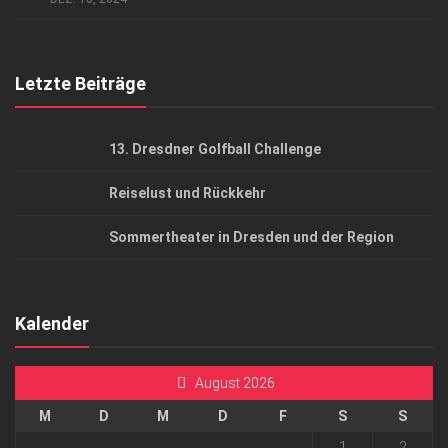
Top Gesundheitsforum Dresden / Ostsachsen
Mediadaten
Letzte Beiträge
13. Dresdner Golfball Challenge
Reiselust und Rückkehr
Sommertheater in Dresden und der Region
Kalender
August 2026
M
D
M
D
F
S
S
1
2