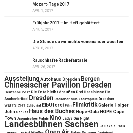
Mozart-Tage 2017
APR. 1, 2017
Frühjahr 2017 – Im Heft geblättert
APR. 5, 2017
Die Stunde da wir nichts voneinander wussten
APR. 8, 2017
Rauschhafte Rachefantasie
APR. 26, 2017
Ausstellung
Bergen
Autohaus Dresden
Chinesischer Pavillon Dresden
Die Ente bleibt draußen
Deutsche Post
Drei Haselnüsse für
Dresden
Aschenbrödel
Dresdner Musikfestspiele
Dresdner
Filmkritik
ElbUferei
Galerie Holger
WEITSICHT
Editorial
Film
Haus des Buches
John
Hope-Gala
HOPE Cape
Genuss
Kino
Town
Ladys Gin Night
Japanisches Palais
Landesbühnen Sachsen
La Saxe à Paris
Open Air
Lesung
Loriot
Meißen
Palais Sommer
Radebeul