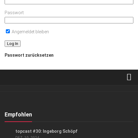
Passwort
Angemeldet bleiben
Passwort zurücksetzen
Verkaufsstellen
Abonnement
Kontakt, Impressum
Empfohlen
Datenschutzerklärung
PODCAST
topcast #30: Ingeborg Schöpf
AGB
DEZ. 10, 2024