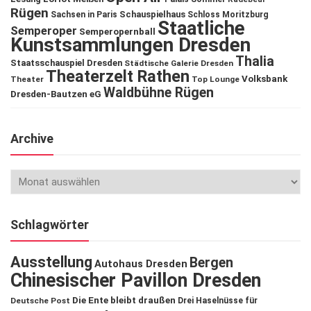
Rügen
Schauspielhaus
Sachsen in Paris
Schloss Moritzburg
Staatliche
Semperoper
Semperopernball
Kunstsammlungen Dresden
Thalia
Staatsschauspiel Dresden
Städtische Galerie Dresden
Theaterzelt Rathen
Volksbank
Theater
Top Lounge
Waldbühne Rügen
Dresden-Bautzen eG
Archive
Schlagwörter
Ausstellung
Bergen
Autohaus Dresden
Chinesischer Pavillon Dresden
Die Ente bleibt draußen
Deutsche Post
Drei Haselnüsse für