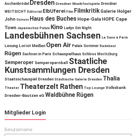
Dresden
Aschenbrödel
Dresdner Musikfestspiele
Dresdner
Filmkritik
ElbUferei
Galerie Holger
WEITSICHT
Editorial
Film
Haus des Buches
John
Hope-Gala
HOPE Cape
Genuss
Kino
Town
Ladys Gin Night
Japanisches Palais
Landesbühnen Sachsen
La Saxe à Paris
Open Air
Lesung
Loriot
Meißen
Palais Sommer
Radebeul
Rügen
Schauspielhaus
Sachsen in Paris
Schloss Moritzburg
Staatliche
Semperoper
Semperopernball
Kunstsammlungen Dresden
Thalia
Staatsschauspiel Dresden
Städtische Galerie Dresden
Theaterzelt Rathen
Volksbank
Theater
Top Lounge
Waldbühne Rügen
Dresden-Bautzen eG
Mitglieder Login
Benutzername