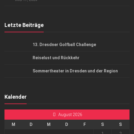
Top Gesundheitsforum Dresden / Ostsachsen
Mediadaten
Letzte Beiträge
13. Dresdner Golfball Challenge
Reiselust und Rückkehr
Sommertheater in Dresden und der Region
Kalender
August 2026
M
D
M
D
F
S
S
1
2