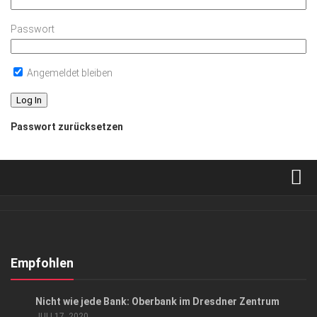
Passwort
Angemeldet bleiben
Passwort zurücksetzen
Verkaufsstellen
Abonnement
Kontakt, Impressum
Empfohlen
Datenschutzerklärung
ANZEIGE
/
EVENTS
/
GESCHÄFT
Nicht wie jede Bank: Oberbank im Dresdner Zentrum
AGB
JULI 17, 2020