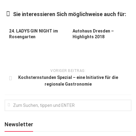
Kunst & Kultur
Sie interessieren Sich möglichweise auch für:
Lifestyle
Ausflug & Reise
24. LADYS GIN NIGHT im
Autohaus Dresden –
Rosengarten
Highlights 2018
Podcast
Top Branchen
SACHSEN IN PARIS
VORIGER BEITRAG:
Kochsternstunden Spezial – eine Initiative für die
regionale Gastronomie
Newsletter