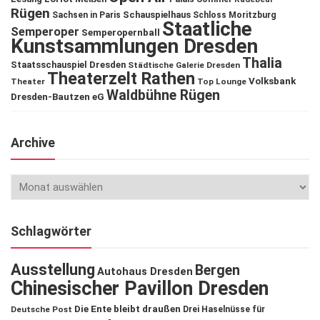
Rügen
Schauspielhaus
Sachsen in Paris
Schloss Moritzburg
Staatliche
Semperoper
Semperopernball
Kunstsammlungen Dresden
Thalia
Staatsschauspiel Dresden
Städtische Galerie Dresden
Theaterzelt Rathen
Volksbank
Theater
Top Lounge
Waldbühne Rügen
Dresden-Bautzen eG
Archive
Schlagwörter
Ausstellung
Bergen
Autohaus Dresden
Chinesischer Pavillon Dresden
Die Ente bleibt draußen
Deutsche Post
Drei Haselnüsse für