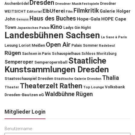
Dresden
Aschenbrödel
Dresdner Musikfestspiele
Dresdner
Filmkritik
ElbUferei
Galerie Holger
WEITSICHT
Editorial
Film
Haus des Buches
John
Hope-Gala
HOPE Cape
Genuss
Kino
Town
Ladys Gin Night
Japanisches Palais
Landesbühnen Sachsen
La Saxe à Paris
Open Air
Lesung
Loriot
Meißen
Palais Sommer
Radebeul
Rügen
Schauspielhaus
Sachsen in Paris
Schloss Moritzburg
Staatliche
Semperoper
Semperopernball
Kunstsammlungen Dresden
Thalia
Staatsschauspiel Dresden
Städtische Galerie Dresden
Theaterzelt Rathen
Volksbank
Theater
Top Lounge
Waldbühne Rügen
Dresden-Bautzen eG
Mitglieder Login
Benutzername