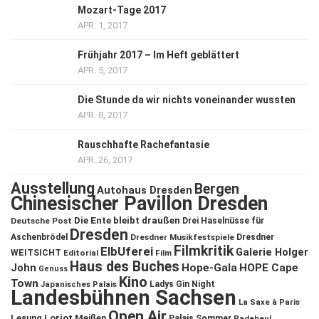
Mozart-Tage 2017
APR. 1, 2017
Frühjahr 2017 – Im Heft geblättert
APR. 5, 2017
Die Stunde da wir nichts voneinander wussten
APR. 8, 2017
Rauschhafte Rachefantasie
APR. 26, 2017
Ausstellung
Bergen
Autohaus Dresden
Chinesischer Pavillon Dresden
Die Ente bleibt draußen
Deutsche Post
Drei Haselnüsse für
Dresden
Aschenbrödel
Dresdner Musikfestspiele
Dresdner
Filmkritik
ElbUferei
Galerie Holger
WEITSICHT
Editorial
Film
Haus des Buches
John
Hope-Gala
HOPE Cape
Genuss
Kino
Town
Ladys Gin Night
Japanisches Palais
Landesbühnen Sachsen
La Saxe à Paris
Open Air
Lesung
Loriot
Meißen
Palais Sommer
Radebeul