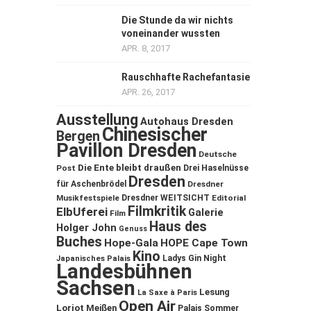
Die Stunde da wir nichts
voneinander wussten
APR. 8, 2017
Rauschhafte Rachefantasie
APR. 26, 2017
Ausstellung
Autohaus Dresden
Chinesischer
Bergen
Pavillon Dresden
Deutsche
Die Ente bleibt draußen
Post
Drei Haselnüsse
Dresden
für Aschenbrödel
Dresdner
Musikfestspiele
Dresdner WEITSICHT
Editorial
Filmkritik
ElbUferei
Galerie
Film
Haus des
Holger John
Genuss
Buches
Hope-Gala
HOPE Cape Town
Kino
Ladys Gin Night
Japanisches Palais
Landesbühnen
Sachsen
Lesung
La Saxe à Paris
Open Air
Loriot
Meißen
Palais Sommer