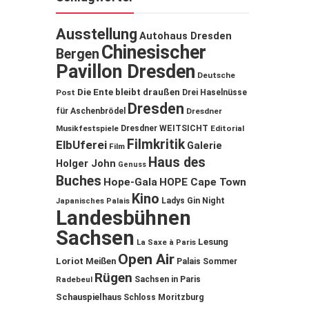
Ausstellung
Autohaus Dresden
Chinesischer
Bergen
Pavillon Dresden
Deutsche
Die Ente bleibt draußen
Post
Drei Haselnüsse
Dresden
für Aschenbrödel
Dresdner
Musikfestspiele
Dresdner WEITSICHT
Editorial
Filmkritik
ElbUferei
Galerie
Film
Haus des
Holger John
Genuss
Buches
Hope-Gala
HOPE Cape Town
Kino
Ladys Gin Night
Japanisches Palais
Landesbühnen
Sachsen
Lesung
La Saxe à Paris
Open Air
Loriot
Meißen
Palais Sommer
Rügen
Sachsen in Paris
Radebeul
Schauspielhaus
Schloss Moritzburg