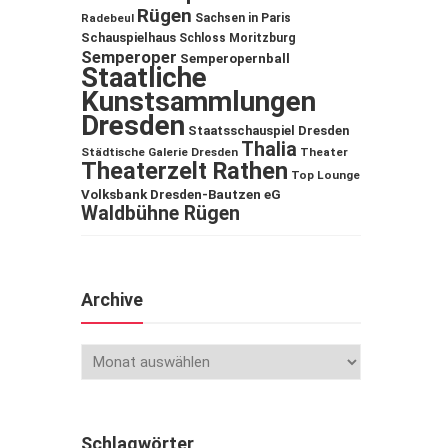
Rügen
Sachsen in Paris
Radebeul
Schauspielhaus
Schloss Moritzburg
Semperoper
Semperopernball
Staatliche
Kunstsammlungen
Dresden
Staatsschauspiel Dresden
Thalia
Städtische Galerie Dresden
Theater
Theaterzelt Rathen
Top Lounge
Volksbank Dresden-Bautzen eG
Waldbühne Rügen
Archive
Schlagwörter