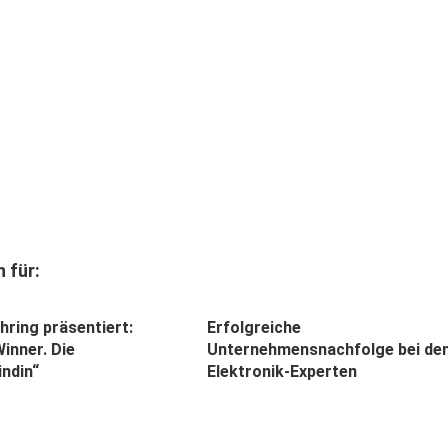
 für:
hring präsentiert:
Erfolgreiche
Winner. Die
Unternehmensnachfolge bei de
indin“
Elektronik-Experten