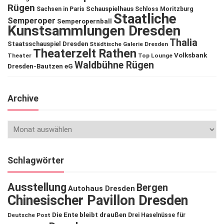
Rügen
Schauspielhaus
Sachsen in Paris
Schloss Moritzburg
Staatliche
Semperoper
Semperopernball
Kunstsammlungen Dresden
Thalia
Staatsschauspiel Dresden
Städtische Galerie Dresden
Theaterzelt Rathen
Volksbank
Theater
Top Lounge
Waldbühne Rügen
Dresden-Bautzen eG
Archive
Schlagwörter
Ausstellung
Bergen
Autohaus Dresden
Chinesischer Pavillon Dresden
Die Ente bleibt draußen
Deutsche Post
Drei Haselnüsse für