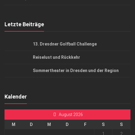
Top Gesundheitsforum Dresden / Ostsachsen
Mediadaten
Letzte Beiträge
13. Dresdner Golfball Challenge
Reiselust und Rückkehr
Sommertheater in Dresden und der Region
Kalender
August 2026
M
D
M
D
F
S
S
1
2