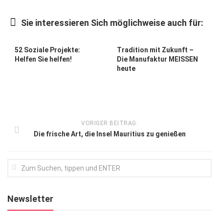
Kunst & Kultur
Sie interessieren Sich möglichweise auch für:
Lifestyle
Ausflug & Reise
52 Soziale Projekte:
Tradition mit Zukunft –
Helfen Sie helfen!
Die Manufaktur MEISSEN
Podcast
heute
Top Branchen
SACHSEN IN PARIS
VORIGER BEITRAG:
Die frische Art, die Insel Mauritius zu genießen
Newsletter