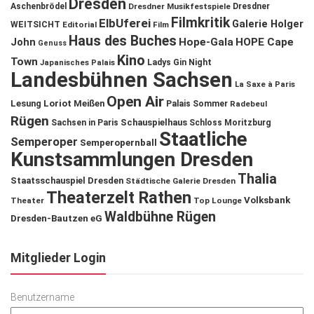
Dresden
Aschenbrödel
Dresdner Musikfestspiele
Dresdner
Filmkritik
ElbUferei
Galerie Holger
WEITSICHT
Editorial
Film
Haus des Buches
John
Hope-Gala
HOPE Cape
Genuss
Kino
Town
Ladys Gin Night
Japanisches Palais
Landesbühnen Sachsen
La Saxe à Paris
Open Air
Lesung
Loriot
Meißen
Palais Sommer
Radebeul
Rügen
Schauspielhaus
Sachsen in Paris
Schloss Moritzburg
Staatliche
Semperoper
Semperopernball
Kunstsammlungen Dresden
Thalia
Staatsschauspiel Dresden
Städtische Galerie Dresden
Theaterzelt Rathen
Volksbank
Theater
Top Lounge
Waldbühne Rügen
Dresden-Bautzen eG
Mitglieder Login
Benutzername