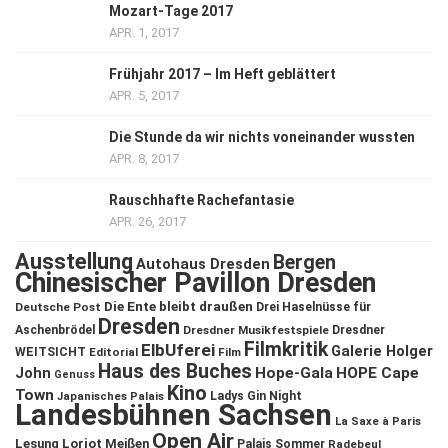
Mozart-Tage 2017
APR. 1, 2017
Frühjahr 2017 – Im Heft geblättert
APR. 5, 2017
Die Stunde da wir nichts voneinander wussten
APR. 8, 2017
Rauschhafte Rachefantasie
APR. 26, 2017
Ausstellung
Bergen
Autohaus Dresden
Chinesischer Pavillon Dresden
Die Ente bleibt draußen
Deutsche Post
Drei Haselnüsse für
Dresden
Aschenbrödel
Dresdner Musikfestspiele
Dresdner
Filmkritik
ElbUferei
Galerie Holger
WEITSICHT
Editorial
Film
Haus des Buches
John
Hope-Gala
HOPE Cape
Genuss
Kino
Town
Ladys Gin Night
Japanisches Palais
Landesbühnen Sachsen
La Saxe à Paris
Open Air
Lesung
Loriot
Meißen
Palais Sommer
Radebeul