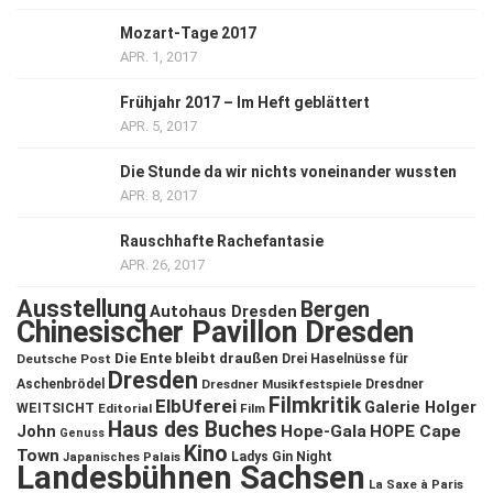
Mozart-Tage 2017
APR. 1, 2017
Frühjahr 2017 – Im Heft geblättert
APR. 5, 2017
Die Stunde da wir nichts voneinander wussten
APR. 8, 2017
Rauschhafte Rachefantasie
APR. 26, 2017
Ausstellung
Bergen
Autohaus Dresden
Chinesischer Pavillon Dresden
Die Ente bleibt draußen
Deutsche Post
Drei Haselnüsse für
Dresden
Aschenbrödel
Dresdner Musikfestspiele
Dresdner
Filmkritik
ElbUferei
Galerie Holger
WEITSICHT
Editorial
Film
Haus des Buches
John
Hope-Gala
HOPE Cape
Genuss
Kino
Town
Ladys Gin Night
Japanisches Palais
Landesbühnen Sachsen
La Saxe à Paris