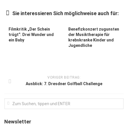
Kunst & Kultur
Sie interessieren Sich möglichweise auch für:
Lifestyle
Ausflug & Reise
Filmkritik „Der Schein
Benefizkonzert zugunsten
trügt“: Drei Wunder und
der Musiktherapie für
Podcast
ein Baby
krebskranke Kinder und
Jugendliche
Top Branchen
SACHSEN IN PARIS
VORIGER BEITRAG:
Ausblick: 7. Dresdner Golfball Challenge
Newsletter