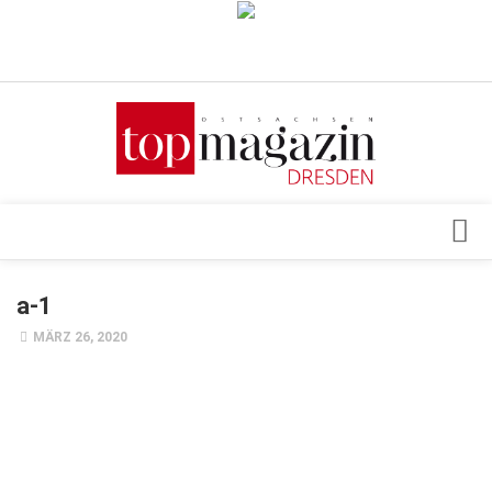
Verkaufsstellen
Abonnement
Kontakt, Impressum
Datenschutzerklärung
AGB
Architektur & Design
a-1
Top Gesundheitsforum Dresden / Ostsachsen
Events
MÄRZ 26, 2020
Mediadaten
Genuss
Geschäft
gesund & schön
Gesellschaft