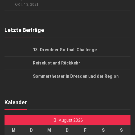
AGB
OKT. 13, 2021
Top Gesundheitsforum Dresden / Ostsachsen
Mediadaten
Letzte Beiträge
13. Dresdner Golfball Challenge
Reiselust und Rückkehr
Sommertheater in Dresden und der Region
Kalender
August 2026
M
D
M
D
F
S
S