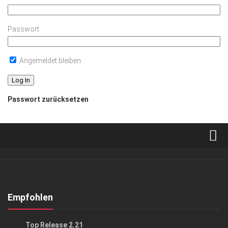
Passwort
Angemeldet bleiben
Passwort zurücksetzen
Verkaufsstellen
Abonnement
Kontakt, Impressum
Empfohlen
Datenschutzerklärung
EVENTS
Top Release 2.21