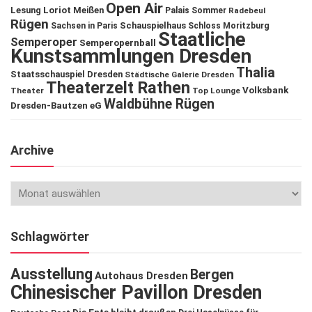
Open Air
Lesung
Loriot
Meißen
Palais Sommer
Radebeul
Rügen
Schauspielhaus
Sachsen in Paris
Schloss Moritzburg
Staatliche
Semperoper
Semperopernball
Kunstsammlungen Dresden
Thalia
Staatsschauspiel Dresden
Städtische Galerie Dresden
Theaterzelt Rathen
Volksbank
Theater
Top Lounge
Waldbühne Rügen
Dresden-Bautzen eG
Archive
Schlagwörter
Ausstellung
Bergen
Autohaus Dresden
Chinesischer Pavillon Dresden