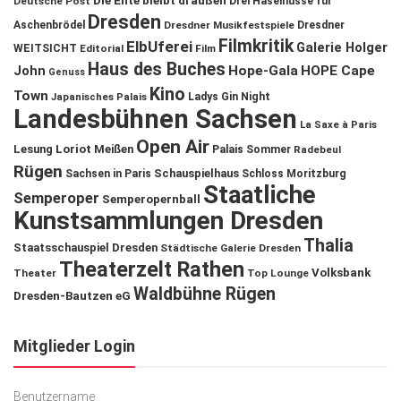
Die Ente bleibt draußen
Deutsche Post
Drei Haselnüsse für
Dresden
Aschenbrödel
Dresdner Musikfestspiele
Dresdner
Filmkritik
ElbUferei
Galerie Holger
WEITSICHT
Editorial
Film
Haus des Buches
John
Hope-Gala
HOPE Cape
Genuss
Kino
Town
Ladys Gin Night
Japanisches Palais
Landesbühnen Sachsen
La Saxe à Paris
Open Air
Lesung
Loriot
Meißen
Palais Sommer
Radebeul
Rügen
Schauspielhaus
Sachsen in Paris
Schloss Moritzburg
Staatliche
Semperoper
Semperopernball
Kunstsammlungen Dresden
Thalia
Staatsschauspiel Dresden
Städtische Galerie Dresden
Theaterzelt Rathen
Volksbank
Theater
Top Lounge
Waldbühne Rügen
Dresden-Bautzen eG
Mitglieder Login
Benutzername