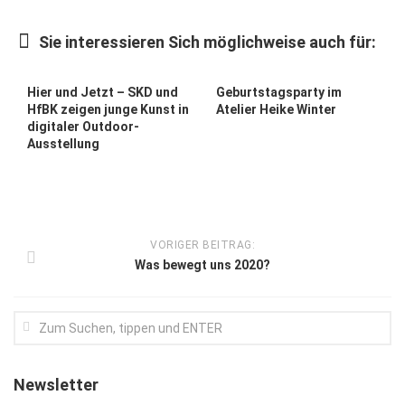
Kunst & Kultur
Sie interessieren Sich möglichweise auch für:
Lifestyle
Ausflug & Reise
Hier und Jetzt – SKD und
Geburtstagsparty im
HfBK zeigen junge Kunst in
Atelier Heike Winter
Podcast
digitaler Outdoor-
Ausstellung
Top Branchen
SACHSEN IN PARIS
VORIGER BEITRAG:
Was bewegt uns 2020?
Newsletter