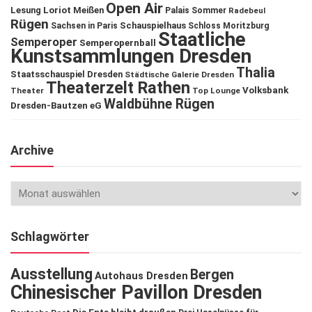
Open Air
Lesung
Loriot
Meißen
Palais Sommer
Radebeul
Rügen
Schauspielhaus
Sachsen in Paris
Schloss Moritzburg
Staatliche
Semperoper
Semperopernball
Kunstsammlungen Dresden
Thalia
Staatsschauspiel Dresden
Städtische Galerie Dresden
Theaterzelt Rathen
Volksbank
Theater
Top Lounge
Waldbühne Rügen
Dresden-Bautzen eG
Archive
Schlagwörter
Ausstellung
Bergen
Autohaus Dresden
Chinesischer Pavillon Dresden