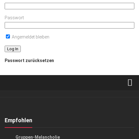
Passwort
Angemeldet bleiben
Passwort zurücksetzen
Verkaufsstellen
Abonnement
Kontakt, Impressum
Empfohlen
Datenschutzerklärung
KUNST & KULTUR
Gruppen-Melancholie