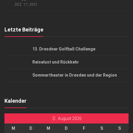
AGB
DEZ. 17, 2021
Top Gesundheitsforum Dresden / Ostsachsen
Mediadaten
Letzte Beiträge
13. Dresdner Golfball Challenge
Reiselust und Rückkehr
Sommertheater in Dresden und der Region
Kalender
August 2026
M
D
M
D
F
S
S