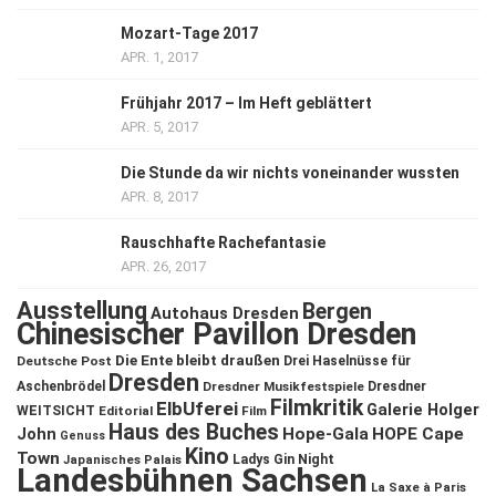
Mozart-Tage 2017
APR. 1, 2017
Frühjahr 2017 – Im Heft geblättert
APR. 5, 2017
Die Stunde da wir nichts voneinander wussten
APR. 8, 2017
Rauschhafte Rachefantasie
APR. 26, 2017
Ausstellung
Bergen
Autohaus Dresden
Chinesischer Pavillon Dresden
Die Ente bleibt draußen
Deutsche Post
Drei Haselnüsse für
Dresden
Aschenbrödel
Dresdner Musikfestspiele
Dresdner
Filmkritik
ElbUferei
Galerie Holger
WEITSICHT
Editorial
Film
Haus des Buches
John
Hope-Gala
HOPE Cape
Genuss
Kino
Town
Ladys Gin Night
Japanisches Palais
Landesbühnen Sachsen
La Saxe à Paris