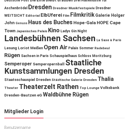
Die Ente bleibt draußen
Deutsche Post
Drei Haselnüsse für
Dresden
Aschenbrödel
Dresdner Musikfestspiele
Dresdner
Filmkritik
ElbUferei
Galerie Holger
WEITSICHT
Editorial
Film
Haus des Buches
John
Hope-Gala
HOPE Cape
Genuss
Kino
Town
Ladys Gin Night
Japanisches Palais
Landesbühnen Sachsen
La Saxe à Paris
Open Air
Lesung
Loriot
Meißen
Palais Sommer
Radebeul
Rügen
Schauspielhaus
Sachsen in Paris
Schloss Moritzburg
Staatliche
Semperoper
Semperopernball
Kunstsammlungen Dresden
Thalia
Staatsschauspiel Dresden
Städtische Galerie Dresden
Theaterzelt Rathen
Volksbank
Theater
Top Lounge
Waldbühne Rügen
Dresden-Bautzen eG
Mitglieder Login
Benutzername