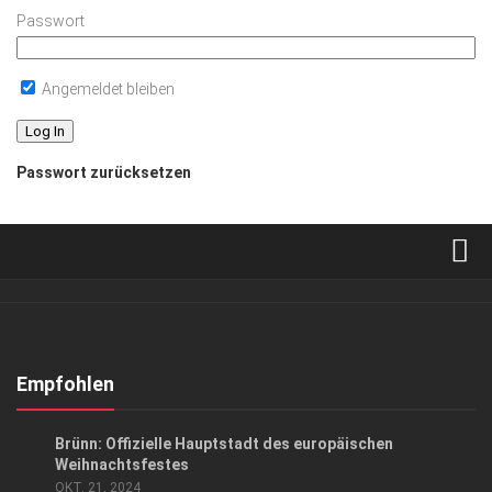
Passwort
Angemeldet bleiben
Passwort zurücksetzen
Verkaufsstellen
Abonnement
Kontakt, Impressum
Empfohlen
Datenschutzerklärung
ANZEIGE
/
LIFESTYLE
Brünn: Offizielle Hauptstadt des europäischen
AGB
Weih­nachts­festes
OKT. 21, 2024