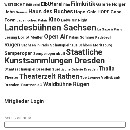
Filmkritik
ElbUferei
Galerie Holger
WEITSICHT
Editorial
Film
Haus des Buches
John
Hope-Gala
HOPE Cape
Genuss
Kino
Town
Ladys Gin Night
Japanisches Palais
Landesbühnen Sachsen
La Saxe à Paris
Open Air
Lesung
Loriot
Meißen
Palais Sommer
Radebeul
Rügen
Schauspielhaus
Sachsen in Paris
Schloss Moritzburg
Staatliche
Semperoper
Semperopernball
Kunstsammlungen Dresden
Thalia
Staatsschauspiel Dresden
Städtische Galerie Dresden
Theaterzelt Rathen
Volksbank
Theater
Top Lounge
Waldbühne Rügen
Dresden-Bautzen eG
Mitglieder Login
Benutzername