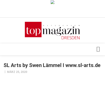
Verkaufsstellen
Abonnement
Kontakt, Impressum
Datenschutzerklärung
AGB
Architektur & Design
SL Arts by Swen Lämmel I www.sl-arts.de
Top Gesundheitsforum Dresden / Ostsachsen
Events
MÄRZ 25, 2020
Mediadaten
Genuss
Geschäft
gesund & schön
Gesellschaft