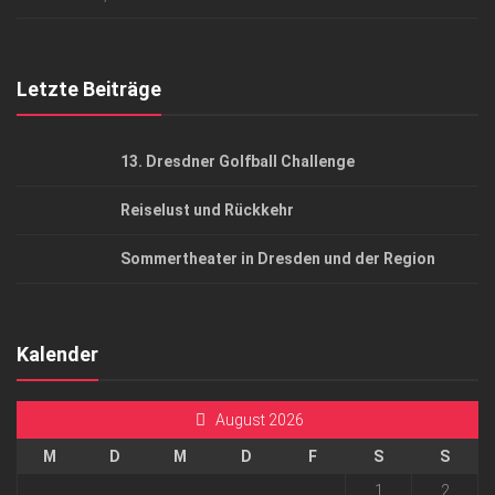
Top Gesundheitsforum Dresden / Ostsachsen
Mediadaten
Letzte Beiträge
13. Dresdner Golfball Challenge
Reiselust und Rückkehr
Sommertheater in Dresden und der Region
Kalender
August 2026
M
D
M
D
F
S
S
1
2