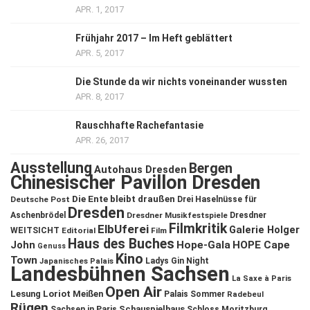
APR. 1, 2017
Frühjahr 2017 – Im Heft geblättert
APR. 5, 2017
Die Stunde da wir nichts voneinander wussten
APR. 8, 2017
Rauschhafte Rachefantasie
APR. 26, 2017
Ausstellung
Bergen
Autohaus Dresden
Chinesischer Pavillon Dresden
Die Ente bleibt draußen
Deutsche Post
Drei Haselnüsse für
Dresden
Aschenbrödel
Dresdner Musikfestspiele
Dresdner
Filmkritik
ElbUferei
Galerie Holger
WEITSICHT
Editorial
Film
Haus des Buches
John
Hope-Gala
HOPE Cape
Genuss
Kino
Town
Ladys Gin Night
Japanisches Palais
Landesbühnen Sachsen
La Saxe à Paris
Open Air
Lesung
Loriot
Meißen
Palais Sommer
Radebeul
Rügen
Schauspielhaus
Sachsen in Paris
Schloss Moritzburg