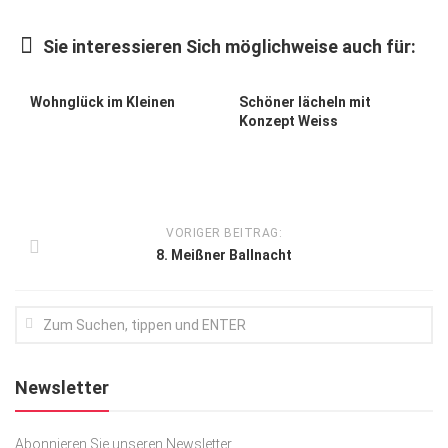
Kunst & Kultur
Sie interessieren Sich möglichweise auch für:
Lifestyle
Ausflug & Reise
Wohnglück im Kleinen
Schöner lächeln mit
Konzept Weiss
Podcast
Top Branchen
SACHSEN IN PARIS
VORIGER BEITRAG:
8. Meißner Ballnacht
Newsletter
Abonnieren Sie unseren Newsletter