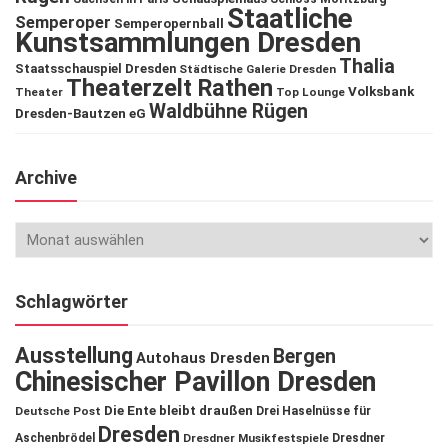
Staatliche
Semperoper
Semperopernball
Kunstsammlungen Dresden
Thalia
Staatsschauspiel Dresden
Städtische Galerie Dresden
Theaterzelt Rathen
Volksbank
Theater
Top Lounge
Waldbühne Rügen
Dresden-Bautzen eG
Archive
Schlagwörter
Ausstellung
Bergen
Autohaus Dresden
Chinesischer Pavillon Dresden
Die Ente bleibt draußen
Deutsche Post
Drei Haselnüsse für
Dresden
Aschenbrödel
Dresdner Musikfestspiele
Dresdner