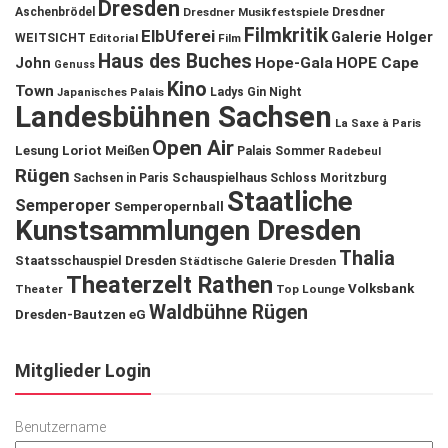
Dresden
Aschenbrödel
Dresdner Musikfestspiele
Dresdner
Filmkritik
ElbUferei
Galerie Holger
WEITSICHT
Editorial
Film
Haus des Buches
John
Hope-Gala
HOPE Cape
Genuss
Kino
Town
Ladys Gin Night
Japanisches Palais
Landesbühnen Sachsen
La Saxe à Paris
Open Air
Lesung
Loriot
Meißen
Palais Sommer
Radebeul
Rügen
Schauspielhaus
Sachsen in Paris
Schloss Moritzburg
Staatliche
Semperoper
Semperopernball
Kunstsammlungen Dresden
Thalia
Staatsschauspiel Dresden
Städtische Galerie Dresden
Theaterzelt Rathen
Volksbank
Theater
Top Lounge
Waldbühne Rügen
Dresden-Bautzen eG
Mitglieder Login
Benutzername