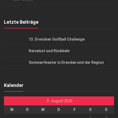
Top Gesundheitsforum Dresden / Ostsachsen
Mediadaten
Letzte Beiträge
13. Dresdner Golfball Challenge
Reiselust und Rückkehr
Sommertheater in Dresden und der Region
Kalender
August 2026
M
D
M
D
F
S
S
1
2