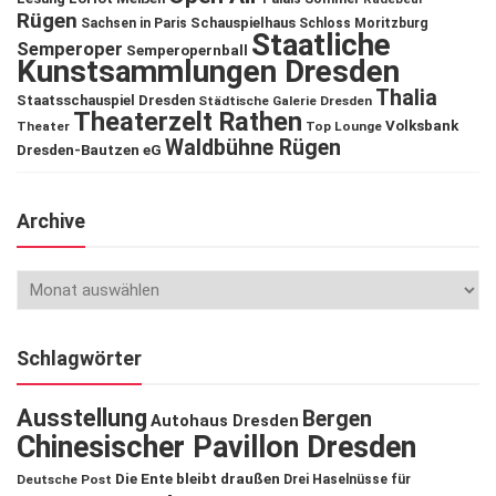
Rügen
Schauspielhaus
Sachsen in Paris
Schloss Moritzburg
Staatliche
Semperoper
Semperopernball
Kunstsammlungen Dresden
Thalia
Staatsschauspiel Dresden
Städtische Galerie Dresden
Theaterzelt Rathen
Volksbank
Theater
Top Lounge
Waldbühne Rügen
Dresden-Bautzen eG
Archive
Schlagwörter
Ausstellung
Bergen
Autohaus Dresden
Chinesischer Pavillon Dresden
Die Ente bleibt draußen
Deutsche Post
Drei Haselnüsse für