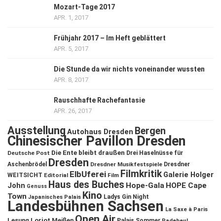
Mozart-Tage 2017
APR. 1, 2017
Frühjahr 2017 – Im Heft geblättert
APR. 5, 2017
Die Stunde da wir nichts voneinander wussten
APR. 8, 2017
Rauschhafte Rachefantasie
APR. 26, 2017
Ausstellung
Bergen
Autohaus Dresden
Chinesischer Pavillon Dresden
Die Ente bleibt draußen
Deutsche Post
Drei Haselnüsse für
Dresden
Aschenbrödel
Dresdner Musikfestspiele
Dresdner
Filmkritik
ElbUferei
Galerie Holger
WEITSICHT
Editorial
Film
Haus des Buches
John
Hope-Gala
HOPE Cape
Genuss
Kino
Town
Ladys Gin Night
Japanisches Palais
Landesbühnen Sachsen
La Saxe à Paris
Open Air
Lesung
Loriot
Meißen
Palais Sommer
Radebeul