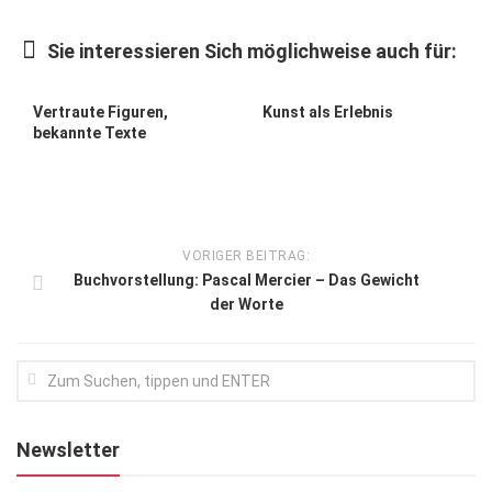
Kunst & Kultur
Sie interessieren Sich möglichweise auch für:
Lifestyle
Ausflug & Reise
Vertraute Figuren,
Kunst als Erlebnis
bekannte Texte
Podcast
Top Branchen
SACHSEN IN PARIS
VORIGER BEITRAG:
Buchvorstellung: Pascal Mercier – Das Gewicht
der Worte
Newsletter