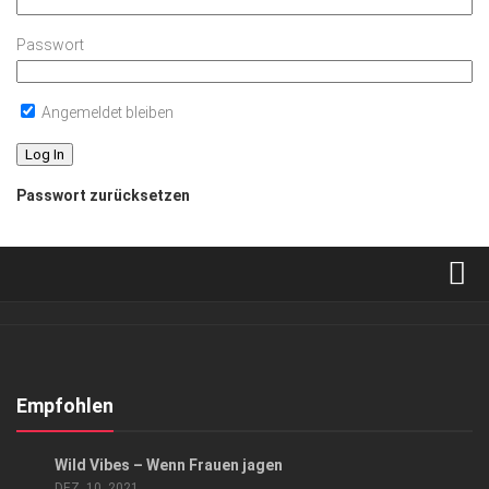
Passwort
Angemeldet bleiben
Passwort zurücksetzen
Verkaufsstellen
Abonnement
Kontakt, Impressum
Empfohlen
Datenschutzerklärung
GESELLSCHAFT
Wild Vibes – Wenn Frauen jagen
AGB
DEZ. 10, 2021